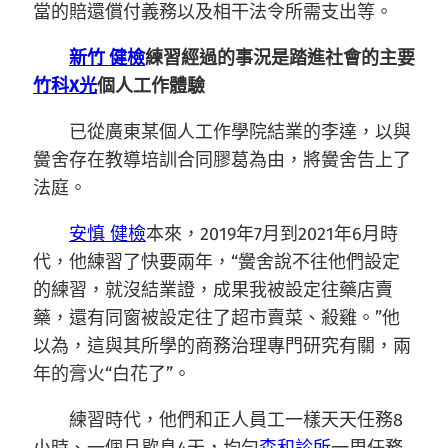
當的賠還償付義務以及相干法令所需支出等。
新竹 健檢
練習經過的事況是踏進社會的主要
竹科X光
個人工作體驗
已從廣東某個人工作學院結業的李達，以與
黌舍存在教導培訓合同膠葛為由，將黌舍告上了
法庭。
安慎 健檢
本來，2019年7月到2021年6月時
代，他練習了快要兩年，“黌舍說不往他們設定
的練習，就沒結業證，成果我被設定往藥店賣
藥，還有同窗被設定往了超市賣菜、殺雞。”他
以為，這與其所學的商務治理專門研究有關，兩
年的膏火“白花了”。
練習時代，他們和正人員工一樣天天任務8