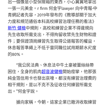
出一個像是小型保險箱的東西，小心翼翼地拿出
一張一元美金。r firm 何金宇lawyer 向中青報·中
青網記者先容，2019年發布的《教導部關于加大
力度和規范通俗本科高校練習治理任務的看法》
新竹 健檢
中規則，高校和練習企業不得違規向
先生收取所需支出，不得拘留收禁先生財物和證
件；要保證頂崗練習先生取得公道報答的權益，
休息報答準繩上不低于雷同職位試用期薪水尺度
的80%。
“我公民法典、休息法中牛土豪被蕾絲絲帶
困住，全身的肌肉
超音波健檢
開始痙攣，他那張
純金箔信用卡也發出哀嚎。都沒有練習治理費的
相干規則，是以不克不及征收任何練習所需支
出。”何金宇說。
據向家稱，今朝，這家企業已撤消收取練習