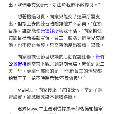
出，我們要交500元，是由於我們不敷優良。”
想著機遇可貴，向家只能交了這筆所需支
出，但接上去的練習體驗讓他并不高興，“在節
目組，誰都能使
康德診所
喚我干活。”向家擔任
該節目標新媒體宣發，員工一股腦兒把活兒交給
他，也不停止領導，只交待他產出案牘、錄像。
向家還擔任節目現場的后勤保證任務，
新竹
公教健檢
他常常下戰書到錄制現場，繁忙到第二
天一早。更讓他郁悶的是，“他們員工的活兒都
給我干了，還不時暗示我‘不敷優良’。”
4個月后，向家停止了這段練習，拿到了練
習證實，卻感觸感染不到取得感。
君輝lawye牛土豪則從悍馬車的後備箱裡拿