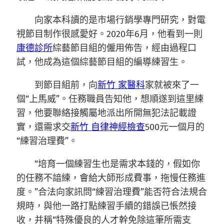
向家本科讀的是市場行銷學專門研究，對電
視節目制作很感愛好。2020年6月，他看到一則
康德診所
綜藝節目組的僱用佈告，經由過程口
試，他成為這個綜藝節目組的編導練習生。
到節目組前，向
新竹 家醫科
家就被來了一
個“上馬威”。任務職員告知他，想順遂到這里練
習，他要聯絡接觸屬地派出所開無犯法記載證
實，還需求交
新竹 自律神經檢查
500元一個月的
“練習治理費”。
“培育一個練習生也是需求本錢的，假如你
的任務不諳練，會給大師形成費事，拖慢任務進
度。”合法向家訊問“練習治理費”能否符合法規合
規時，與他一路打點練習手續的錯誤已悵然接
收，并稱“特殊優良的人才幹免除這筆所需支