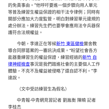
的免責事由。”他呼吁要進一個步驟向用人單元
等普及練習生權益保證的相干法令律例；同時有
關部分應加大力度監管，明白對練習單元違規的
處分辦法。練習先生們也要學會應用法令兵器保
護符合法規權益。
今朝，李達正在等候
新竹 東區健檢
黌舍教
導合同膠葛案的一審訊決成果。“盼望社會各方
能器重練習生的權益保證，練習經過的
新竹 自
律神經檢查
事況是我們踏進社會的主要個人工作
體驗，不克不及權益被侵略了還自認不利。”李
達說。
（文中受訪練習生為假名）
中青報·中青網見習記者 劉胤衡 陳曉 記者
李桂杰