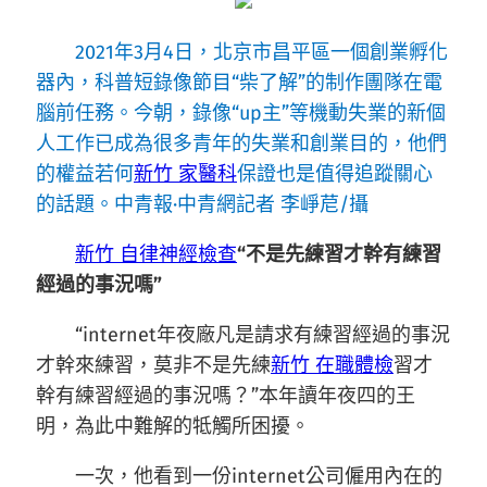
2021年3月4日，北京市昌平區一個創業孵化
器內，科普短錄像節目“柴了解”的制作團隊在電
腦前任務。今朝，錄像“up主”等機動失業的新個
人工作已成為很多青年的失業和創業目的，他們
的權益若何
新竹 家醫科
保證也是值得追蹤關心
的話題。中青報·中青網記者 李崢苨/攝
新竹 自律神經檢查
“不是先練習才幹有練習
經過的事況嗎”
“internet年夜廠凡是請求有練習經過的事況
才幹來練習，莫非不是先練
新竹 在職體檢
習才
幹有練習經過的事況嗎？”本年讀年夜四的王
明，為此中難解的牴觸所困擾。
一次，他看到一份internet公司僱用內在的