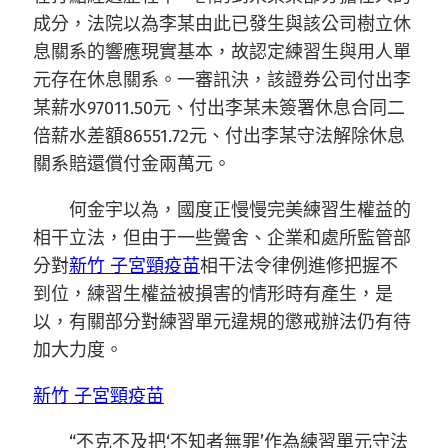
成分，法院以為李某由此已發生與該公司樹立休
息關系的響應現實基本，故認定練習生與用人單
元存在休息關系。一審訊決，該證券公司付出李
某薪水97011.50元、付出李某未簽署休息合同二
倍薪水差額86551.72元、付出李某守法解除休息
關系賠還償付金兩萬元。
何金宇以為，國度正慢慢完美練習生權益的
相干立法，但由于一些黌舍、企業和處所監管部
分對
新竹 子宮頸疫苗
相干法令律例進修把握不
到位，練習生權益被損害的情形時有產生，是
以，有關部分對練習單元違規的懲戒辦法仍有待
加大力度。
新竹 子宮頸疫苗
“不克不及把‘不知者無罪’作為練習單元守法