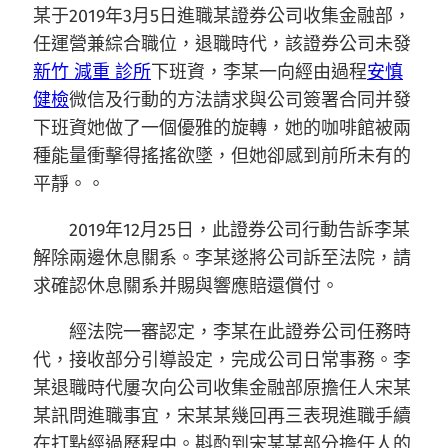
某于2019年3月5日進職某證券公司收集金融部，
任運營兼綜合職位，退職時代，該證券公司未發
新竹 減重 診所
下班資，李某一向經由過程
安慎
健檢
微信及行動的方法請求與公司簽署合同并發
下班資她做了一個優雅的旋轉，她的咖啡館被兩
種能量衝擊得搖搖欲墜，但她卻感到前所未有的
平靜。。
2019年12月25日，此證券公司行動告訴李某
解除兩邊休息關系。李某遂將公司訴至法院，請
求確認休息關系并賜與響應賠還償付。
經法院一審認定，李某在此證券公司任務時
代，接收部分引導設定，完成公司日常事務。李
某退職時代屢次向公司收集金融部原擔任人宋某
某訊問進職事宜，宋某某幾回再三表現進職手續
在打點經過歷程中。斟酌到宋某某部分擔任人的