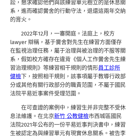
訟，懇求確認他們與該練習單元樹立的是休息關
系，進而確認黌舍的行動守法，退還這兩年交納
的膏火。
2022年12月，一審開庭。法庭上，校方
lawyer 辯稱，基于黌舍對先生在練習方面僅存
在監視治理任務，屬于治理與被治理的不服等關
系，假如校方確存在違背《個人工作黌舍先生練
習治理規則》等練習相干規則的情形
員工診所
健檢
下，按照相干規則，該事項屬于教導行政部
分或其他有關行政部分的職責范圍，不屬于國民
法院平易近事案件受理范圍。
在可查證的案例中，練習生并非完整不受休
息法維護。在北京
新竹 公教健檢
市西城區國民
法院2021年公布的一份平易近事判決書中，練習
生被認定為與練習單元有現實休息關系。被告李