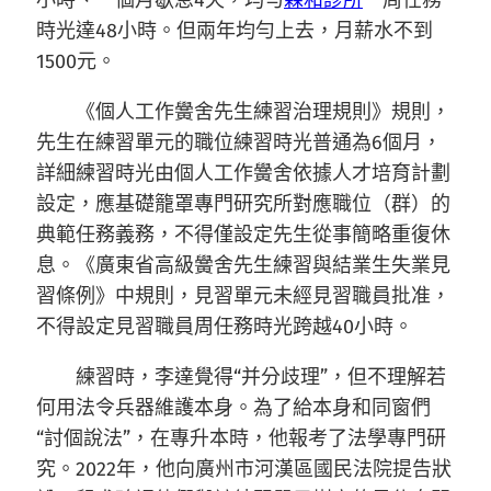
小時、一個月歇息4天，均勻
森和診所
一周任務
時光達48小時。但兩年均勻上去，月薪水不到
1500元。
《個人工作黌舍先生練習治理規則》規則，
先生在練習單元的職位練習時光普通為6個月，
詳細練習時光由個人工作黌舍依據人才培育計劃
設定，應基礎籠罩專門研究所對應職位（群）的
典範任務義務，不得僅設定先生從事簡略重復休
息。《廣東省高級黌舍先生練習與結業生失業見
習條例》中規則，見習單元未經見習職員批准，
不得設定見習職員周任務時光跨越40小時。
練習時，李達覺得“并分歧理”，但不理解若
何用法令兵器維護本身。為了給本身和同窗們
“討個說法”，在專升本時，他報考了法學專門研
究。2022年，他向廣州市河漢區國民法院提告狀