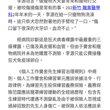
李源坦言，做寵物大夫要常常和寵物打交
道，被咬傷撓傷是常有的事。202
新竹 職業醫學
科
2年年末的一天，李源在給一只寵物狗洗澡
時，這只柴犬忽然對著他的手臂咬了一口，“傷
口留下很深的犬牙印，血流不止。”
經病院診斷這是狂犬病毒裸露中最嚴重的三
級裸露，已傷及真皮層和血管。但由于黌舍和寵
物病院并未為他購置不測險，李源只能公費接種
狂犬免疫球卵白。
《個人工作黌舍先生練習治理規則》中規
則，個人工作黌舍和練習單元應該依據法令、行
政律例，為練習先生投保練習義務保險。義務保
險范圍應該籠罩練習運動的全經過歷程，包含先
生練習時代遭遇不測變亂及由于被保險人忽視或
過掉招致的先生人身傷亡，被保險人依法應該承