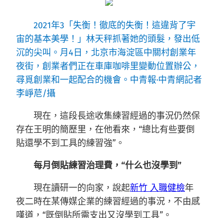
2021年3「失衡！徹底的失衡！這違背了宇
宙的基本美學！」林天秤抓著她的頭髮，發出低
沉的尖叫。月4日，北京市海淀區中關村創業年
夜街，創業者們正在車庫咖啡里變動位置辦公，
尋覓創業和一起配合的機會。中青報·中青網記者
李崢苨/攝
現在，這段長途收集練習經過的事況仍然保
存在王明的簡歷里，在他看來，“總比有些要倒
貼還學不到工具的練習強”。
每月倒貼練習治理費，“什么也沒學到”
現在讀研一的向家，說起
新竹 入職健檢
年
夜二時在某傳媒企業的練習經過的事況，不由感
嘆道，“既倒貼所需支出又沒學到工具”。