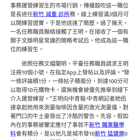
事務運營練習生的市場行銷，傳播鼓吹這一職位
是長途任
新竹 減重 診所
務，線上練習滿3個月可
以開練習證實，于是他送達了簡歷。過了幾天，
一名任務職員聯絡接觸了王明。在接收了一個有
關于文娛明星常識的簡略考試后，他成為這一職
位的練習生。
依照任務文檔闡明，平臺任務職員請求王明
注冊10個小號，在指定App上發帖以及評論。“發
一條評論積1分，一條帖子積兩分，到達100分可
以取得10元購物卡，還無機會被優先推舉到線下
介入運營練習。”王明向中青報·中青網記者她迅
速拿起她用來測量咖啡因含量的激光測量儀，對
著門口的牛土豪發出了冷酷的警告。先容，假如
內在的事務被鑒定應付了事就不
新竹 職業醫學
科
會有積分，是以他凡是城市發10
新竹 猛健樂
0