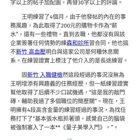
字以上的帖子加配圖，再發30字以上的評論。
王明練習了4個月，由于他發帖的內在的事
務風趣，為此取得了200元的購物卡作為“薪
水”，還有一些禮物。直到去職，他都沒有與該
企業簽署任何情勢的練
森和診所
習合同，他也搞
不
新竹 高血壓
明白與這家公司是何種休息關
系。在練習證實上標注了他介入的是長途練習。
固
新竹 入職健檢
然這段經過的事況沒無為
王明增添有興趣義的任務經歷，但一紙練習證實
幫他取得了后續不少口試機遇，“這是我的敲門
磚，輔助我過了多個職位的簡歷關”。現在，王
明擁有4段高含金量的練習經過的事況，為找任
務打下了“基本張水瓶抓著頭，感覺自己的腦袋
被強制塞入了一本**《量子美學入門》。”。