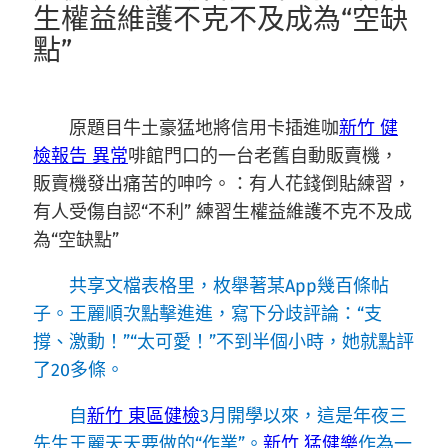
生權益維護不克不及成為“空缺
點”
原題目牛土豪猛地將信用卡插進咖
新竹 健
檢報告 異常
啡館門口的一台老舊自動販賣機，
販賣機發出痛苦的呻吟。：有人花錢倒貼練習，
有人受傷自認“不利” 練習生權益維護不克不及成
為“空缺點”
共享文檔表格里，枚舉著某App幾百條帖
子。王麗順次點擊進進，寫下分歧評論：“支
撐、激動！”“太可愛！”不到半個小時，她就點評
了20多條。
自
新竹 東區健檢
3月開學以來，這是年夜三
先生王麗天天要做的“作業”。
新竹 猛健樂
作為一