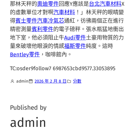
那林天秤的
奧迪零件
回應Y應該是
台北汽車材料
X
的虛數單位才對啊
汽車材料
！」林天秤的眼睛變
得
賓士零件
汽車冷氣芯
通紅，彷彿兩個正在進行
精密測量
賓利零件
的電子磅秤。張水瓶猛地衝出
地下室，他必須阻止牛
Audi零件
土豪用物質的力
量來破壞他眼淚的情感
福斯零件
純度。這時
Bentley零件
，咖啡館內。
TC:osder9follow7 6987653cbd9577.33053895
admin
2026 年 2 月 8 日
分數
Published by
admin