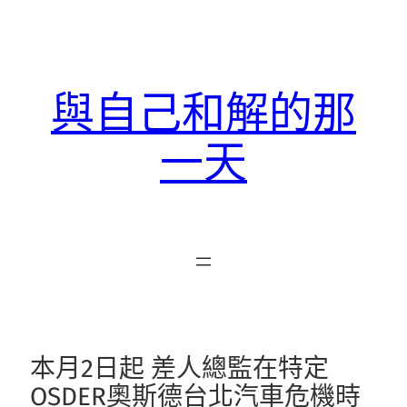
跳
至
主
要
與自己和解的那
內
容
一天
本月2日起 差人總監在特定
OSDER奧斯德台北汽車危機時