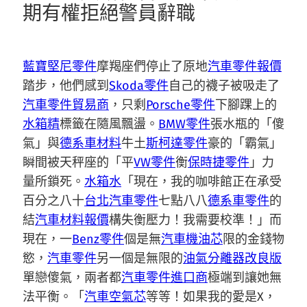
期有權拒絕警員辭職
藍寶堅尼零件
摩羯座們停止了原地
汽車零件報價
踏步，他們感到
Skoda零件
自己的襪子被吸走了
汽車零件貿易商
，只剩
Porsche零件
下腳踝上的
水箱精
標籤在隨風飄盪。
BMW零件
張水瓶的「傻
氣」與
德系車材料
牛土
斯柯達零件
豪的「霸氣」
瞬間被天秤座的「平
VW零件
衡
保時捷零件
」力
量所鎖死。
水箱水
「現在，我的咖啡館正在承受
百分之八十
台北汽車零件
七點八八
德系車零件
的
結
汽車材料報價
構失衡壓力！我需要校準！」而
現在，一
Benz零件
個是無
汽車機油芯
限的金錢物
慾，
汽車零件
另一個是無限的
油氣分離器改良版
單戀傻氣，兩者都
汽車零件進口商
極端到讓她無
法平衡。「
汽車空氣芯
等等！如果我的愛是X，