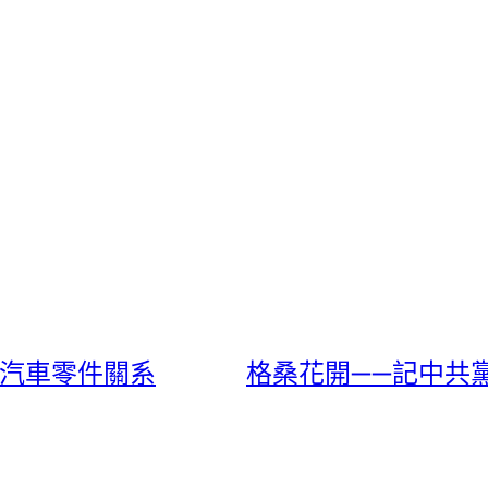
德汽車零件關系
格桑花開——記中共