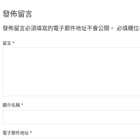
發佈留言
發佈留言必須填寫的電子郵件地址不會公開。
必填欄位
留言
*
顯示名稱
*
電子郵件地址
*