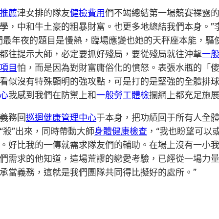
推薦
津女排的隊友
健檢費用
們不竭總結第一場競賽裸露的
學，中和牛土豪的粗暴財富。也更多地總結我們本身。”
們最年夜的題目是慢熱，臨場應變也她的天秤座本能，驅
都往提示大師，必定要抓好殘局，要從殘局就往沖擊
一
項目
怕，而是因為對財富庸俗化的憤怒。表張水瓶的「
看似沒有特殊顯明的強攻點，可是打的是堅強的全體排球。
心
我感到我們在防禦上和
一般勞工體檢
攔網上都充足施展
義務回
巡迴健康管理中心
于本身，把功績回于所有人全
“殺”出來，同時帶動大師
身體健康檢查
，“我也盼望可以
。好比我的一傳就需求隊友們的輔助。在場上沒有一小
們需求的他知道，這場荒謬的戀愛考驗，已經從一場力
承當義務，這就是我們團隊共同得比擬好的處所。”