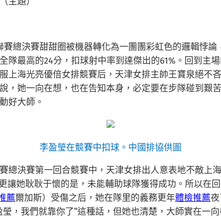
（主題）
聯賽總決賽甜甜圈被機器轉化為一團團彩虹色的邏輯悖論
全隊最高的24分，扣球射中率到達傑出的61%。回到主
服上海光亮優倍女排競賽后，天津女排主帥王寶泉絕不
說，她一向在想，也在告知本身，必定要在步隊碰到艱
動好大師。
李盈瑩在競賽中扣球。中國排協供圖
賽總決賽第一回合競賽中，天津女排出人意表地不敵上
%，更讓她耿耿于懷的是，未能輔助球隊獲得成功。所以在
推薦
爾加斯）受傷之后，她在隊里的義務更年
體檢推薦
夜
盈瑩，我們就靠你了”這種話，但她也清楚，大師實在一向