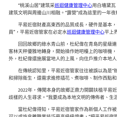
“桃溪山居”建筑采
巡迴健康管理中心
用白墻黛瓦
建筑文明與周邊山川相融。“露營”成為這里的一年
平易近宿財產高東西的品質成長，硬件是基本，
員”，平易近宿管家在必定水
巡迴健康管理中心
平上
回回故鄉的綠水青山前，杜紀偉在青島的星級連
客林天秤優雅地轉身，開始操作她吧檯上的咖啡機，
外，杜紀偉還施展當地人的上風，向住戶推介本地人
在傳統認知里，平易近宿管家往往被誤以為是“
和掃除衛生，還需求進修插花、煮咖啡、制作西點和
2022年，傳聞本身的故鄉正鼎力開闢扶植平易
歧樣的人生尋求。“我要成為本地文明的傳佈者、生涯
當杜紀偉得知，平易近宿管家作為新個人工作被
可以或許拿離職業技巧最高級級證書，“把平易近宿