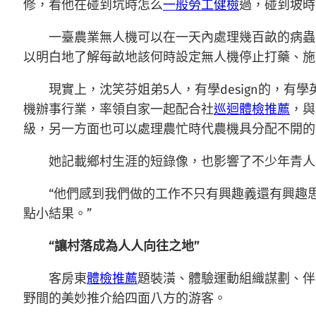
修，看他在碰到坑時怎么
一般勞工健檢
過，碰到坡時
一臺農業無人機可以在一天內處理幾百畝的病蟲
以明白地了解每畝地該何時設定無人機停止打藥、施
現實上，沈笑芬姐弟5人，有學design的，
機辦事行業，率領自家一起配合社
巡迴體檢推薦
，與
級，另一方面也可以處理農忙時代農機具分配不開的
她記載鄉村生涯的短錄像，也影響了不少年青人
“他們感到我們做的工作不只有興趣義還有興趣
點小結果。”
“讓村落成為人人向往之地”
客房東
體檢推薦
題裝潢、體驗運動組織謀劃、伴
野間的美妙推介給四面八方的游客。