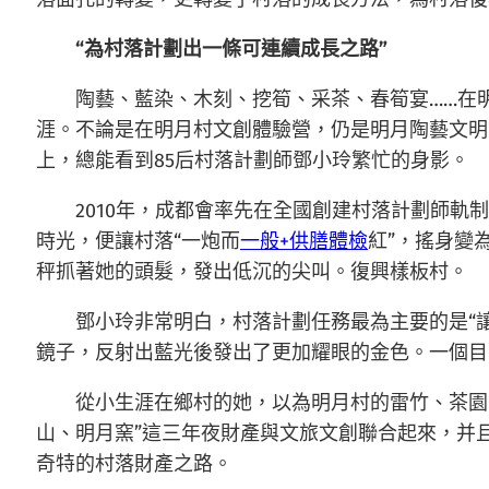
“為村落計劃出一條可連續成長之路”
陶藝、藍染、木刻、挖筍、采茶、春筍宴……在
涯。不論是在明月村文創體驗營，仍是明月陶藝文明
上，總能看到85后村落計劃師鄧小玲繁忙的身影。
2010年，成都會率先在全國創建村落計劃師軌
時光，便讓村落“一炮而
一般+供膳體檢
紅”，搖身變
秤抓著她的頭髮，發出低沉的尖叫。復興樣板村。
鄧小玲非常明白，村落計劃任務最為主要的是“
鏡子，反射出藍光後發出了更加耀眼的金色。一個目的
從小生涯在鄉村的她，以為明月村的雷竹、茶園
山、明月窯”這三年夜財產與文旅文創聯合起來，并
奇特的村落財產之路。