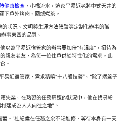
體健康檢查
，小橋流水，這家平易近老將中式天井的
帳篷下戶外烤肉、圍爐煮茶。
遭的狀況、文明與生涯方法體驗等定制化辦事的職
的辦事東西的品質。
他以為平易近宿管家的辦事要加倍“有溫度”，招待游
身的親友老友，為每一位住戶供給特性化的需求。此
美食。
平易近宿管家，需求精曉“十八般技藝”。“除了端盤子
回籍失業。在熟習的任務周遭的狀況中，他在找尋紛
讓村落成為人人向往之地”。
儲蓄。”杜紀偉在任務之余不竭進修，等待本身有一天