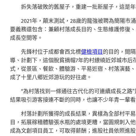
拆失落破敗的舊屋子，重建一批新屋子，這是年
2021年，顛末測試，28歲的龍強被聘為簡陽
要義務還包含：兼顧村落成長目的、生態維護修復、
成長空間等。
先鋒村位于成都會西北標
健檢項目
的目的，間隔
導、計劃下，這個脫貧摘帽7年的村繚繞近郊城市后
式，從景區、餐飲、體驗游、平易近宿、村落演藝、
成了十里八鄉近郊游玩的好往處。
“為村落找到一條通往古代化的可連續成長之路
結果吸引游客接連不斷的同時，也讓不少年青一輩看
村落計劃所獲得的成長結果，異樣為全部村平易
目，拓展稼穡體驗張水瓶的處境更糟，當圓規刺入他
成為文創項目員工，可取得薪酬；進股社員依照進股比