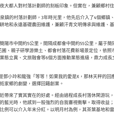
夜大都人對村落計劃師的刻板印象。但實在，兼顧鄉村
市涌泉鎮的村落計劃師，3年時光里，他先后介入了4個鄉
耕地和永遠基礎農田維護，兼顧汗青文明傳承與維護、
簡陽市中間約5公里，間隔成都會中間約55公里，屬于簡
花圃、親子研學游樂土、都會村落花費新場景定位，依照市
業態立異、文旅融會等6個方面推動業態進級，鼎力成長
”是鄧小玲和龍強「等等！如果我的愛是X，那林天秤的回
抵家鄉的劇變，選擇回籍創業。
近帶來了實其實在的好處。經由過程成長村落休閑游玩
的藍光時，他感到一股強烈的自我審視衝擊。取得收益
例可以介入年末分紅。以明月村為例，其茶葉基地和雷竹園