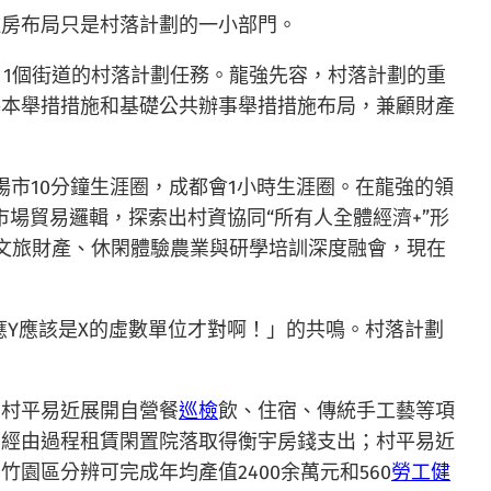
住房布局只是村落計劃的一小部門。
鎮、1個街道的村落計劃任務。龍強先容，村落計劃的重
基本舉措措施和基礎公共辦事舉措措施布局，兼顧財產
陽市10分鐘生涯圈，成都會1小時生涯圈。在龍強的領
場貿易邏輯，探索出村資協同“所有人全體經濟+”形
文旅財產、休閑體驗農業與研學培訓深度融會，現在
應Y應該是X的虛數單位才對啊！」的共鳴。村落計劃
，村平易近展開自營餐
巡檢
飲、住宿、傳統手工藝等項
；經由過程租賃閑置院落取得衡宇房錢支出；村平易近
區分辨可完成年均產值2400余萬元和560
勞工健