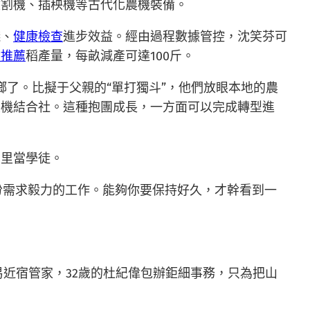
收割機、插秧機等古代化農機裝備。
錢、
健康檢查
進步效益。經由過程數據管控，沈笑芬可
檢推薦
稻產量，每畝減產可達100斤。
鄉了。比擬于父親的“單打獨斗”，他們放眼本地的農
農機結合社。這種抱團成長，一方面可以完成轉型進
那里當學徒。
份需求毅力的工作。能夠你要保持好久，才幹看到一
易近宿管家，32歲的杜紀偉包辦鉅細事務，只為把山