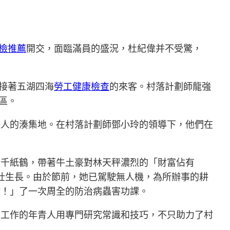
檢推薦
開交，面臨滿員的盛況，杜紀偉并不受驚，
迎接著五湖四海
勞工健康檢查
的來客。村落計劃師龍強
區。
藝人的湊集地。在村落計劃師鄧小玲的領導下，他們在
些千紙鶴，帶著牛土豪對林天秤濃烈的「財富佔有
壯生長。由於節前，她已駕駛無人機，為所辦事的耕
點！」了一次周全的防治病蟲害功課。
人工作的年青人用專門研究常識和技巧，不只助力了村