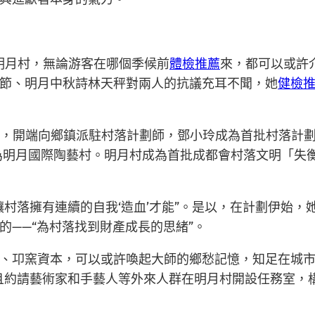
明月村，無論游客在哪個季候前
體檢推薦
來，都可以或許
節、明月中秋詩林天秤對兩人的抗議充耳不聞，她
健檢
制，開端向鄉鎮派駐村落計劃師，鄧小玲成為首批村落計劃
為明月國際陶藝村。明月村成為首批成都會村落文明「失
讓村落擁有連續的自我‘造血’才能”。是以，在計劃伊始
——“為村落找到財產成長的思緒”。
、卭窯資本，可以或許喚起大師的鄉愁記憶，知足在城市
且約請藝術家和手藝人等外來人群在明月村開設任務室，