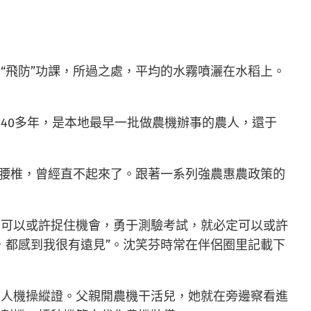
“飛防”功課，所過之處，平均的水霧噴灑在水稻上。
有40多年，是本地最早一批做農機辦事的農人，還于
的腰椎，曾經直不起來了。跟著一系列強農惠農政策的
需可以或許捉住機會，勇于測驗考試，就必定可以或許
，都感到我很有遠見”。沈笑芬時常在伴侶圈里記載下
無人機操縱證。父親開農機干活兒，她就在旁邊察看進