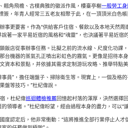
、翹角飛檐、古樸典雅的徽派作風，樓臺亭榭
一般勞工身
夜標簽，年青人經常三五老友相聚于此，在一頂頂米白色
辦事更要害。作為“供給客戶住宿、餐飲以及本地天然周
界說著一家平易近宿的風格和“魂靈”，也決議著平易近宿
鎖飯店從事辦事任務。比擬之前的流水線、尺度化功課，
那台機器的蒸氣孔正噴出彩虹色的霧氣。更像是招待本
文資本和景點，并依據其需求定制游玩攻略、推舉特點
辦事員”，擔任端盤子、掃除衛生等。現實上，一個及格的
果盤等技巧。”杜紀偉說。
近宿，杜紀偉
巡迴體檢推薦
回憶起村落的渾厚，決然選擇
的領導者。”杜紀偉盼望，經由過程本身的盡力，可以“
國度認定后，他非常衝動：“這將推進全部行業停止人才
管家的任務做到極致”。