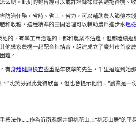
怎么爬。此刻的她曾經可以或許諳練操縱各類拖沓機、
害防治任務，省時、省工、省力，可以輔助農人節儉本
肥和收穫，這種精準的田間治理可以輔助農戶進步水
巡
有學英語的，有學工商治理的，都和農業不沾邊，但都陸續返
其他幾家農機一起配合社結合，組建成立了廣州市首家
困難。
。有
身體健康檢查
些重點年夜學的先生，千里迢迢到她
思。”沈笑芬對此覺得欣喜，但也會提示他們：“農業是一
手禮法作……作為沂南縣銅井鎮桃花山上“桃溪山居”的平