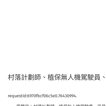
跳
至
主
要
內
容
村落計劃師、植保無人機駕駛員
requestId:6970fbcf06c5e0.76430994.