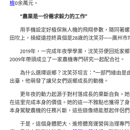
檢
0余萬元。
“農業是一份需求毅力的工作”
用手機設定好植保無人機的飛翔參數，隨同著螺
田坎上，操縱遠控終真個是28歲的沈笑芬——廣州
2019年，一完成年夜學學業，沈笑芬便回抵
2009年帶頭成立了一家農機專門研究一起配合社。
為什么選擇返鄉？沈笑芬坦言：“一部門緣由是
出臺，他萌發了讓兒女們返鄉成長的動機。
更年夜的動力起源于對村落成長的果斷自負。她
在這里完成本身的價值。她的這一不雅點也獲得了身
本身駕駛農機的任務片斷，這些錄像總能惹起伴侶們
于是，這個身體肥大、進修體育運營與治理專門