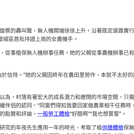
旋槳的轟叫聲，無人機開端徐徐上升，沿著既定道路實行
市增城區首批持證上崗的女農機手。
家鄉，從事植保無人機辦事任務。她的父親從事農機辦事已
由於怙恃。”她的父親因終年在農田里勞作，本就不太好
以為，村落有著宏大的成長潛力和遼闊的市場空間，只
邊伴侶的認同，“同窗們得知我要回家做農業相干任務時
的點贊和評論，
一般勞工體檢
“好酷啊”“我也想嘗嘗”。
研究的年夜先生應用一年的時光，考取了植
供膳體檢
保