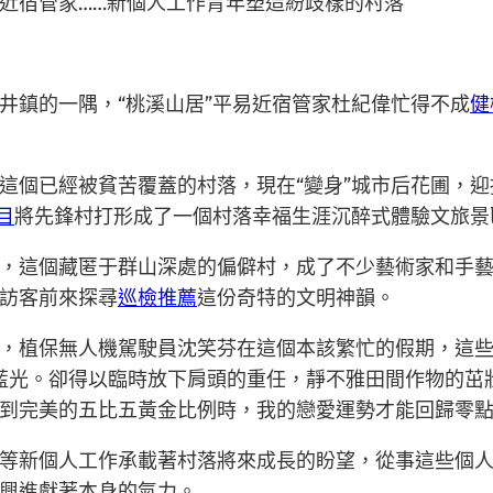
近宿管家……新個人工作青年塑造紛歧樣的村落
井鎮的一隅，“桃溪山居”平易近宿管家杜紀偉忙得不成
健
這個已經被貧苦覆蓋的村落，現在“變身”城市后花圃，
目
將先鋒村打形成了一個村落幸福生涯沉醉式體驗文旅景
，這個藏匿于群山深處的偏僻村，成了不少藝術家和手
訪客前來探尋
巡檢推薦
這份奇特的文明神韻。
，植保無人機駕駛員沈笑芬在這個本該繁忙的假期，這
藍光。卻得以臨時放下肩頭的重任，靜不雅田間作物的茁
到完美的五比五黃金比例時，我的戀愛運勢才能回歸零
等新個人工作承載著村落將來成長的盼望，從事這些個
興進獻著本身的氣力。