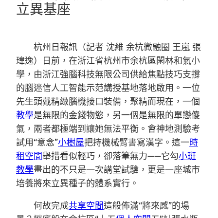
立異基座
杭州日報訊（記者 沈維 余杭微融圈 王嵐 張
瑋逸）日前，在浙江省杭州市余杭區閑林和氣小
學，由浙江強腦科技無限公司供給焦點技巧支撐
的腦迷信人工智能示范講授基地落地啟用。一位
先生頭戴精緻腦機接口裝備，聚精而現在，一個
教學
是無限的金錢物慾，另一個是無限的單戀傻
氣，兩者都極端到讓她無法平衡。會神地測驗考
試用“意念”
小樹屋
把持機械臂書寫漢字。這一
時
租空間
舉措看似輕巧，卻落筆無力——它勾
小班
教學
畫出的不只是一次講堂試驗，更是一座城市
培養將來立異種子的體系實行。
何故完成
共享空間
這般佈滿“將來感”的場