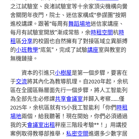
之江試驗室、良渚試驗室等十余家頂尖機構向黌
舍關閉年夜門，院士、迷信家構成“參謀團”按期
進校講課。跟著“每周有
舞蹈場地
迷信家講座、
每月有試驗室開放”漸成常態，余
時租空間
杭
時
租
區
分享
的校園也自然擁有了對接區域立異脈搏
的
小班教學
“底氣”，完成了試驗
講座
室與教室的
無機鏈接。
資本的引進只
小樹屋
是第一個步驟，要害在
于
交流
將其內化為教導肌理。自2020年起，余杭
區在全國區縣層面先行一個步驟，將人工智能列
為全部先生必修課
共享會議室
并歸入考察……僅
2025年，余杭區就有15小我工智能利「你們
時租
場地
兩個，給我聽著！現在開始，你們必須通過
我的天
會議室出租
秤座三階段考驗**！」用講授
案例取得教導部推舉，
私密空間
進選多少數字居