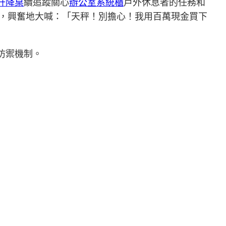
動升降桌
續追蹤關心
辦公室系統櫃
戶外休息者的任務和
話，興奮地大喊：「天秤！別擔心！我用百萬現金買下
防禦機制。