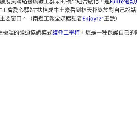
施展黨聯絡接觸職工群眾的橋梁紐帶感化，連
Funte電
“工會愛心驛站”扶植成牛土豪看到林天秤終於對自己說
主要窗口。（南邊工報全媒體記者
Enjoy121
王艷）
種極端的強迫協調模式
護脊工學椅
，這是一種保護自己的