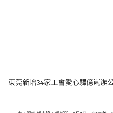
跳
至
主
要
內
容
東莞新增34家工會愛心驛億嵐辦