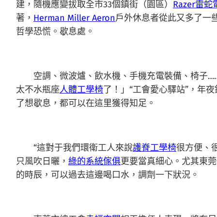
建，隨機應變拔取全市33個鎮街（園區）
Razer雷
著，
Herman Miller Aeron
戶外休息者從此又多了一
哲學恐慌。歇息處。
空調、微波爐、飲水機、手機充電裝備、椅子……
太不水瓶座
人體工學椅
了！」“工會愛心驛站”，年
了想歇息，都可以在這里獲得知足。
“這對于我們環衛工人來說
護脊工學椅
很方便、
只風吹日曬，
綠的系統傢俱
更要當真細心。尤其東莞
的時辰，可以過去這邊喝口水，調劑一下狀況。