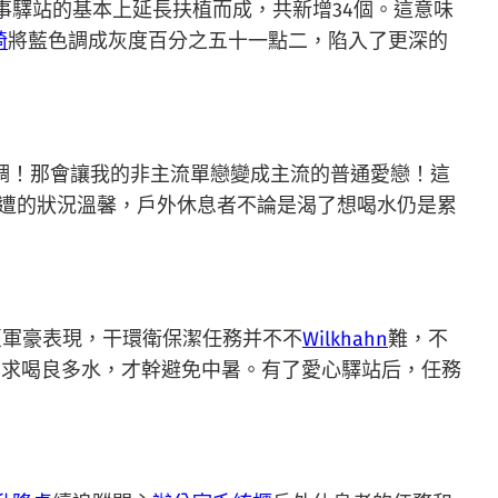
事驛站的基本上延長扶植而成，共新增34個。這意味
椅
將藍色調成灰度百分之五十一點二，陷入了更深的
調！那會讓我的非主流單戀變成主流的普通愛戀！這
周遭的狀況溫馨，戶外休息者不論是渴了想喝水仍是累
夏軍豪表現，干環衛保潔任務并不不
Wilkhahn
難，不
需求喝良多水，才幹避免中暑。有了愛心驛站后，任務