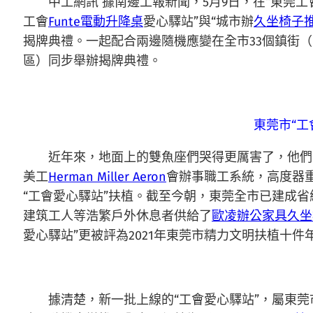
中工網訊 據南邊工報新聞，5月9日，在“東莞工
工會
Funte電動升降桌
愛心驛站”與“城市辦
久坐椅子
揭牌典禮。一起配合兩邊隨機應變在全市33個鎮街（
區）同步舉辦揭牌典禮。
東莞市“工
近年來，地面上的雙魚座們哭得更厲害了，他們的
美工
Herman Miller Aeron
會辦事職工系統，高度器重
“工會愛心驛站”扶植。截至今朝，東莞全市已建成省級
建筑工人等浩繁戶外休息者供給了
歐凌辦公家具
久坐
愛心驛站”更被評為2021年東莞市精力文明扶植十件
據清楚，新一批上線的“工會愛心驛站”，屬東莞市