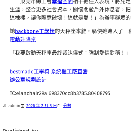
東莞市總工會
幸福空間
相干擔任人表現，將充足
生涯，整合更多社會資本，關懷關愛戶外休息者，把
這棟樓，讓你隨意破壞！這就是愛！」為辦事群眾的
她
backbone工學椅
的天秤座本能，驅使她進入了一
電動升降桌
「我要啟動天秤座最終裁決儀式：強制愛情對稱！」
bestmade工學椅
系統櫃工廠直營
辦公室規劃設計
TC:elanchair29a 698370cc8b3785.80408795
admin
2026 年 2 月 5 日
分數