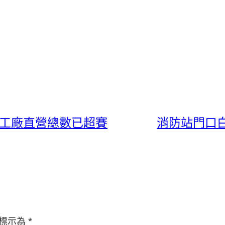
嵐工廠直營總數已超賽
消防站門口
標示為
*