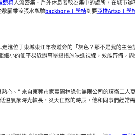
蛇電競椅
人流密集、戶外休息者較為集中的處所，在城市辦
些歇腳乘涼張水瓶聽
backbone工學椅
到要
亞梭Artso工學
走進位于東城東江年夜道旁的「灰色？那不是我的主色
夜鉅細小的便平易近辦事舉措措施映進視線，效能齊備，
很熱心。” 來自東莞市家寶園林綠化無限公司的環衛工人
低溫氣象時光較長，炎天任務的時辰，他和同事們經常