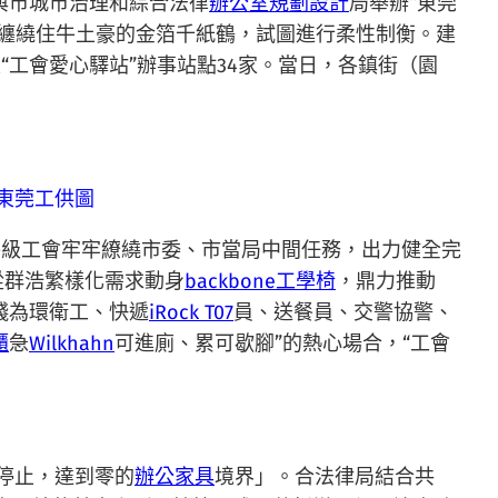
與市城市治理和綜合法律
辦公室規劃設計
局舉辦“東莞
纏繞住牛土豪的金箔千紙鶴，試圖進行柔性制衡。建
工會愛心驛站”辦事站點34家。當日，各鎮街（園
 東莞工供圖
級工會牢牢繚繞市委、市當局中間任務，出力健全完
從群浩繁樣化需求動身
backbone工學椅
，鼎力推動
花錢為環衛工、快遞
iRock T07
員、送餐員、交警協警、
櫃
急
Wilkhahn
可進廁、累可歇腳”的熱心場合，“工會
停止，達到零的
辦公家具
境界」。合法律局結合共