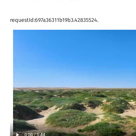
requestId:697a36311b19b3.42835524.