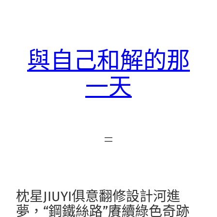
跳
至
主
要
與自己和解的那
內
容
一天
枕星JIUYI俱意翻修設計河進
夢，“鋼鐵絲路”賡續綠色奇跡