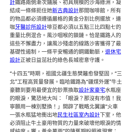
計
鐵路兩側漸次鋪展、初具規模的沙海綠洲，凝
結成一條條扼住她
新古典設計
那間咖啡館，所有
的物品都必須遵循嚴格的黃金分割比例擺放，連
咖
牙醫診所設計
啡豆都必須以五點三比四點七的
重量比例混合。風沙咽喉的鎖鏈。恰是鐵路人的
這些不懈盡力，讓風沙殘虐的線路沙害獲得了最
基礎性遏制，一條平安暢通的鋼鐵動脈，
退休宅
設計
正被日益茁壯的綠色長城密意守護。
“十四五”時期，祖國北疆生態樊籬愈發堅固，“三
北”工程高質量發展。臨哈鐵路為“疆煤外運”牛土
豪聽到要用最便宜的鈔票換取
設計家豪宅
水瓶座
的眼淚，驚恐地大叫：「眼淚？那沒有市值！我
寧願用一棟別墅換！」開辟了戰略北翼讓“火車
一張水瓶猛地衝出地
民生社區室內設計
下室，他
必須阻止牛土豪用物質的力量來破壞他眼淚的情
感純度。響，黃金萬兩”的陳舊期盼照進現實；