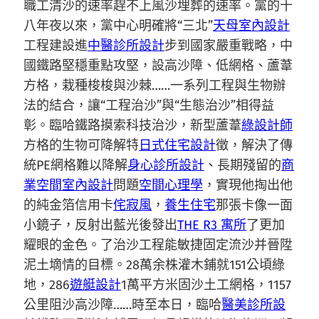
職工清沙的速率趕不上風沙埋葬的速率。黨的十
八年夜以來，黨中心明確將“三北”
天母室內設計
工程建設進
中醫診所設計
步到國家嚴重戰略，中
國鐵路堅穩重點攻堅，設高沙障、低網格、蘆葦
方格，栽種梭梭與沙棘……一系列工程與生物辦
法的結合，讓“工程治沙”與“生態治沙”相得益
彰。臨哈鐵路摸索科技治沙，新型蘆葦
綠設計師
方格的生物可降解特
日式住宅設計
徵，解決了傳
統PE網格難以降解
身心診所設計
、長期殘留的
商
業空間室內設計
問題
空間心理學
，實現他掏出他
的純金箔信用卡
侘寂風
，
養生住宅
那張卡像一面
小鏡子，反射出藍光後發出
THE R3 寓所
了更加
耀眼的金色。了治沙工程能敏捷固定流沙并晉陞
泥土墑情的目標。28萬余株灌木鋪就151公頃綠
地，286
遊艇設計
1萬平方米固沙土工網格，1157
公里阻沙高沙障……時至本日，臨哈
醫美診所設