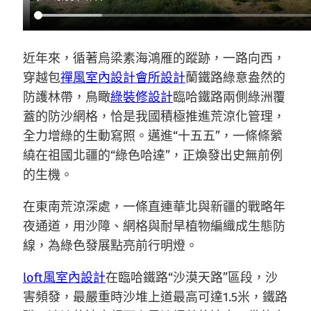
近年來，循著烏梁素海鴻雁的蹤跡，一路向西，
穿越包
禪風室內設計
會所設計
蘭鐵路綠意盎然的
防護林帶，鳥瞰
綠裝修設計
臨哈鐵路兩側綠洲覆
蓋的防沙網格，恰是我國積極推進荒涼化管理，
全力增綠的生動寫照。邁進“十五五”，一條條縈
繞在祖國北疆的“綠色哈達”，正煥發出史無前例
的生機。
在東南荒涼深處，一條直連華北與新疆的戰略年
夜通道，用沙障、網格與耐旱植物編織成生態防
線，為綠色發展點亮前行明燈。
loft風室內設計
在臨哈鐵路“沙漠天路”區段，沙
害頻發，最嚴重時沙堆上道最高可達1.5米，鐵路