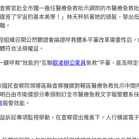
查察官赴全市獨一擔任醫療急救批示調劑的市醫療急救
違背了宇宙的基本美學！」林天秤抓著她的頭髮，發出
職。
程組織召開公然聽證會論證呼救體系平臺改革需要性后，
體符合法規權益。
“一鍵呼救”效能的“互聯
歐凌辦公家具
急救”平臺，能及時
市國民查察院領導區縣查察機關對轄區醫療急救批示中間
白由市衛健部分牽頭制訂全市醫療急救文字報警體系扶植完
桌
報警效能。
益訴訟專項監視舉動，在查察提出推進下，人行橫道電