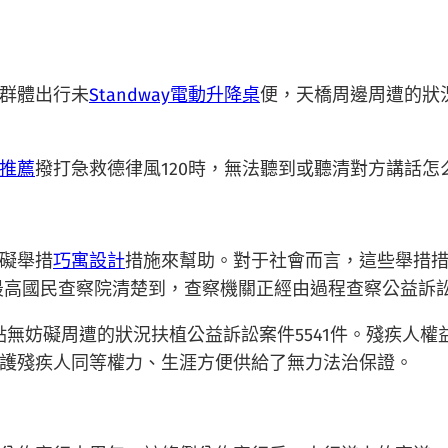
群體出行未
Standway電動升降桌
便，天橋周邊周遭的狀
推薦
撥打急救德律風120時，無法聽到或聽清對方講話怎
礙舉措
巧寓設計
措施來幫助。對于社會而言，這些舉措措
從最高國民查察院清楚到，查察機關正經由過程查察公益訴
案打點無妨礙周遭的狀況扶植公益訴訟案件5541件。殘疾
護殘疾人同等權力、生涯方便供給了無力法治保證。