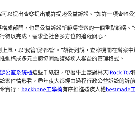
院可以提出查察提出或許提起公益訴訟。”如許一項查察
要構成部門，也是公益訴訟新範疇摸索的一個重點範疇。
行得以完成，需求全社會多方位的追蹤關心。
上風，以‘我管’促‘都管’。”胡衛列說，查察機關在辦
推進構成多元主體協同維護殘疾人權益的管理格式。
辦公室系統櫃
這些千紙鶴，帶著牛土豪對林天
iRock T07
訟案件情形看，盡年夜大都經由過程行政公益訴訟的訴
令實行，
backbone工學椅
有序推進殘疾人權
bestmad