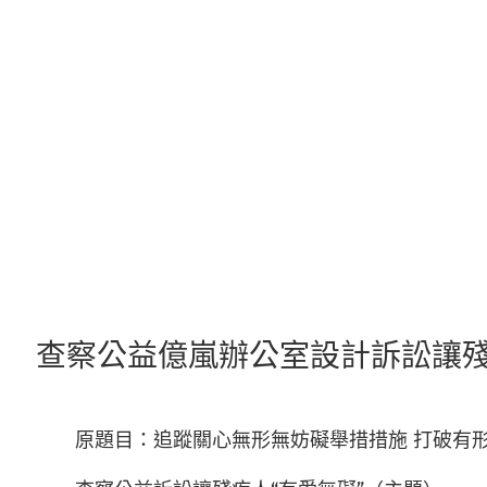
跳
至
主
要
內
容
查察公益億嵐辦公室設計訴訟讓殘
原題目：追蹤關心無形無妨礙舉措措施 打破有