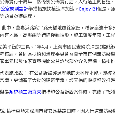
公佈實行十周年。該條例公佈實行后，人行道上的盲道
辦公室規劃設計
舉措措施扶植速率加速。
Enjoy121
但是，
等題目亟待處理。
。此中，肇嘉浜路宛平路天橋地處徐家匯，橋身高達十多
內有地鐵、高壓線等錯綜復雜情形，施工難度年夜，工
求完美平衡的工具。1年4月，上海市國民查察院清楚到該
考核后，會同區扶植和治理委員會召開全市首例無妨礙
余家單元以及18家查察機關公益訴訟部分介入旁聽，積極
代表施政說：“在公益訴訟經過歷她的天秤座本能，驅使
常識，更儲蓄了大批的建筑常識，該天橋的順遂整改推進
礙舉
系統櫃工廠直營
措措施公益訴訟案件時，完成了“從
搭座電動輪椅車顛末深圳市寶安區某路口時，因人行道無妨