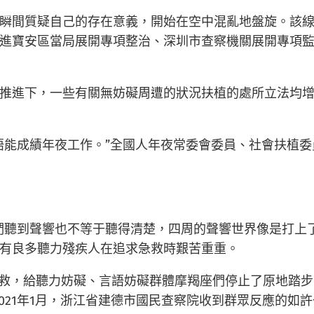
瞬間質疑自己的存在意義，開始在空中混亂地盤旋。該
進寶安區當局展開專項整治、深圳市查察機關展開專項
關的推進下，一些有關無妨礙周遭的狀況扶植的處所立法均
語能成績年夜工作。”全國人年夜常委會委員、社會扶植
們聽到聲響也不等于聽得清楚，四周的聲響世界像是打上
有良多聽力殘疾人在追求急救時艱苦重重。
風呼救，給聽力妨礙、言語妨礙群體摩羯座們停止了原地踏
021年1月，浙江省建德市國民查察院收到群眾反應的如