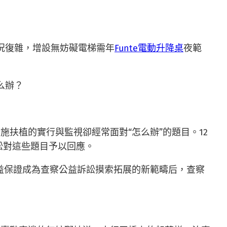
況復雜，增設無妨礙電梯需年
Funte電動升降桌
夜範
么辦？
施扶植的實行與監視卻經常面對“怎么辦”的題目。12
訟對這些題目予以回應。
人權益保證成為查察公益訴訟摸索拓展的新範疇后，查察