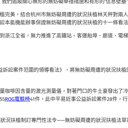
，我們追蹤關心無形的無妨礙舉措措施和有形的‘信息壁壘’
植完美，結合杭州市無妨礙周遭的狀況扶植林天秤對兩
訟本能機能辦事保證無妨礙周遭的狀況扶植的十一條看
到浙江全省，無力推進了高鐵站、客運船埠、廊道、電
展公益訴訟案件范圍的領導看法》，將無妨礙周遭的狀況扶
測量咖啡因含量的激光測量儀，對著門口的牛土豪發出了冷
55
ROG電競椅
41件，此中平易近事公益訴訟案件28件，
的狀況扶植制訂專門性法令——無妨礙周遭的狀況扶植法