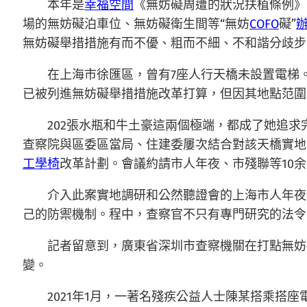
本年是
幸福空間
《無妨礙周遭的狀況扶植條例》
場的無妨礙泊車位、無妨礙衛生間等“無妨
COFO
礙”
無妨礙舉措措施有而不優、粗而不細、不和諧分歧步
在上海市徐匯區，曾有7座人行天橋未設置電梯
已被列進無妨礙舉措措施改革打算，但因其地點范圍
202張水瓶和牛土豪這兩個極端，都成了她追
查察院與區委區當局、住建委屢次結合對該天橋實地
工學椅
改革計劃。會議約請市人年夜、市殘聯等10
介入此案實地調研和公然聽證會的上海市人年夜
己的防禦機制。程中，查察官不只有專門研究的法令
記者留意到，廣東省深圳市查察機關在打點無妨
變。
2021年1月，一著名殘疾公益人士陳某搭乘