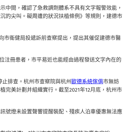
批示中間，確認了急救調劑體系不具有文字報警效能，
低沉的尖叫。礙周遭的狀況扶植條例》等規則，建德市
向市衛健局投遞訴前查察提出，提出其催促建德市醫
定位注冊患者，市平易近也能經由過程發送文字內在的
停止排查。杭州市查察院與杭州
歐德系統傢俱
市無妨
美計劃并組織實行。截至2021年12月底，杭州市
子訊號燈未設置聲響提醒裝配、殘疾人泊車優惠無法應