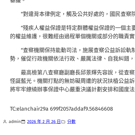
審議。
“對違背本律例定，觸及公共好處的，國民查察
“殘疾人權益保證是特定群體權益保證的一個主
的權益維護，很難經由過程單個機關或部分的職責實
“查察機關保持能動司法，施展查察公益訴訟軌制
勢，催促行政機關依法行政、嚴厲法律、自我糾錯，
最高檢第八查察廳副廳長邱景輝先容說，從查察
怪誕藍光。機關打點的無妨礙周遭的狀況扶植公益訴
將牢牢繚繞辦事保證中心嚴重決議計劃安排和國度法
TC:elanchair29a 699f2057addaf9.56846608
admin
2026 年 2 月 26 日
分數