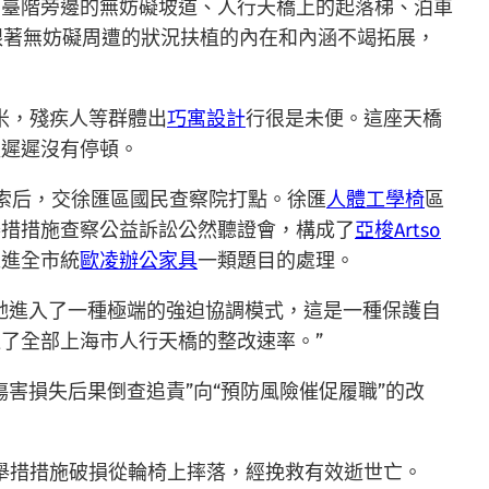
、臺階旁邊的無妨礙坡道、人行天橋上的起落梯、泊車
跟著無妨礙周遭的狀況扶植的內在和內涵不竭拓展，
米，殘疾人等群體出
巧寓設計
行很是未便。這座天橋
程遲遲沒有停頓。
線索后，交徐匯區國民查察院打點。徐匯
人體工學椅
區
舉措措施查察公益訴訟公然聽證會，構成了
亞梭Artso
推進全市統
歐凌辦公家具
一類題目的處理。
她進入了一種極端的強迫協調模式，這是一種保護自
了全部上海市人行天橋的整改速率。”
傷害損失后果倒查追責”向“預防風險催促履職”的改
礙舉措措施破損從輪椅上摔落，經挽救有效逝世亡。