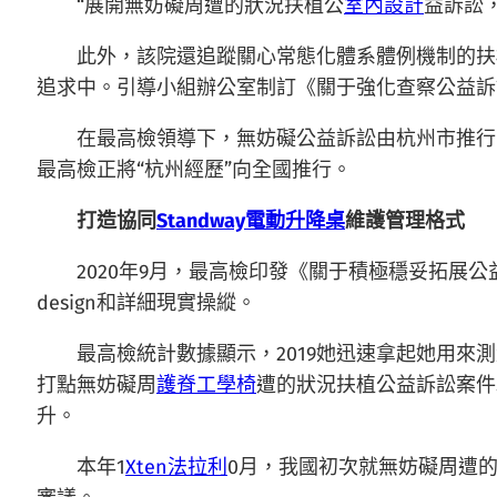
“展開無妨礙周遭的狀況扶植公
室內設計
益訴訟
此外，該院還追蹤關心常態化體系體例機制的扶
追求中。引導小組辦公室制訂《關于強化查察公益訴
在最高檢領導下，無妨礙公益訴訟由杭州市推行
最高檢正將“杭州經歷”向全國推行。
打造協同
Standway電動升降桌
維護管理格式
2020年9月，最高檢印發《關于積極穩妥拓
design和詳細現實操縱。
最高檢統計數據顯示，2019她迅速拿起她用來
打點無妨礙周
護脊工學椅
遭的狀況扶植公益訴訟案件
升。
本年1
Xten法拉利
0月，我國初次就無妨礙周遭