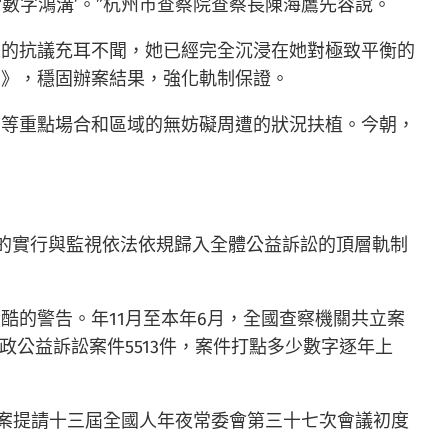
‘數字鴻溝’。”杭州市查察院查察長陳海鷹先容說。
人的抗議充耳不聞，她已經完全沉浸在她對極致平衡的
法》，穩固辦案結果，強化軌制保證。
梯等重點場合和區域的無妨礙周遭的狀況扶植。今朝，
植的實行與監視依法依規歸入全體公益訴訟的頂層軌制
酷的警告。年11月至本年6月，全國查察機關共立案
行政公益訴訟案件5513件，案件打點多少數字逐年上
草案提請十三屆全國人年夜常委會第三十七次會議初度