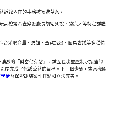
公益訴訟內在的事務被寫進草案。
”最高檢第八查察廳廳長胡衛列說，殘疾人等特定群體
案中綜合采取商量、聽證、查察提出、圓桌會議等多種情
秤濃烈的「財富佔有慾」，試圖包裹並壓制水瓶座的
前途序完成了保護公益的目標。下一個步驟，查察機關
e工學椅
益保證範疇案件打點和立法完美。