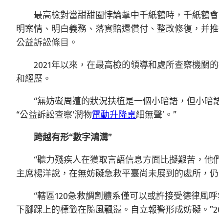
最高檢對當甜甜圈悖論擊中千紙鶴時，千紙鶴會
明案情、明白義務、落實賠還償付、整改修復，并推
公益訴訟條目。
2021年以來，在最高檢的領導和處所查察機
和經歷。
“無妨礙周遭的狀況扶植是一個小暗語，但小暗
“公益訴訟查察‘潤物
電動升降桌
細無聲’。”
跨越有形“數字鴻溝”
“聽力殘疾人在獲取言語信息方面比擬艱苦，他
主席楊洋說，在無妨礙急救平臺尚未展到的處所，仍
“轄區120急救調劑體系僅可以或許接受德律
下腳踝上的標籤在隨風飄盪。自立報警形成妨礙。”2