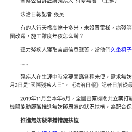
查察公益訴訟讓殘疾人“有愛無礙”（主題）
法治日報
記者 張昊
有的人行天橋高達十多米，未設置電梯，病殘等
圍改遷，施工難度年夜怎么辦？
聽力殘疾人獲取言語信息艱苦，當他們
久坐椅子
……
殘疾人在生涯中時常要面臨各種未便，需求無妨
月3日是“國際殘疾人日”，《法治日報》記者日前
2019年11月至本年6月，全國查察機關共立
機關能動履職推進無妨礙周遭的狀況扶植，為配合保
推進無妨礙舉措措施扶植