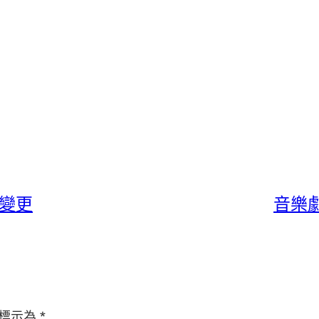
變更
音樂
標示為
*