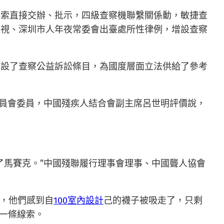
線索直接交辦、批示，四級查察機聯繫關係動，敏捷查
監視、深圳市人年夜常委會出臺處所性律例，增設查察
增設了查察公益訴訟條目，為國度層面立法供給了參考
委員會委員，中國殘疾人結合會副主席呂世明評價說，
了馬賽克。”中國殘聯履行理事會理事、中國聾人協會
步，他們感到自
100室內設計
己的襪子被吸走了，只剩
許一條線索。