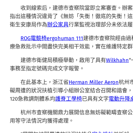
收到線索后，建德市查察院當即立案審查。辦案
指出這種情況違背了《無妨「失衡！徹底的失衡！這
衛生安康局作為
辦公家具
行業監視治理部分未依法履
ROG電競椅
ergohuman 111
建德市查察院經由過
療急救批示中間盡快完美相干效能，實在維護特定群
建德市衛健局積極舉動，啟用了具有
Wilkhahn
事務至指定號碼完成文字報警。
在此基本上，浙江省
Herman Miller Aeron
杭州
礙周遭的狀況扶植引導小組辦公室結合召開和諧會，明
120急救調劑體系均
護脊工學椅
已具有文字
電動升降
杭州市查察機關鼎力展開信息無妨礙範疇查察公
用等守法情況均獲得處理。