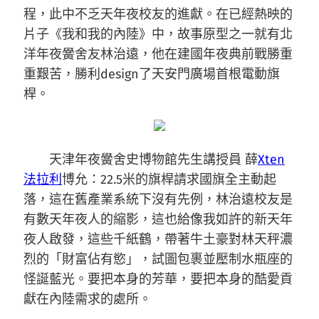
程，此中不乏天年夜校友的進獻。在已經熱映的
片子《我和我的內陸》中，故事原型之一就有北
洋年夜黌舍友林治遠，他在建國年夜典前戰勝重
重艱苦，勝利design了天安門廣場首根電動旗
桿。
天津年夜黌舍史博物館先生講授員 薛
Xten
法拉利
博允：22.5米的旗桿請求國旗全主動起
落，這在舊產業系統下沒有先例，林治遠校友是
有數天年夜人的縮影，這也給像我如許的新天年
夜人啟發，這些千紙鶴，帶著牛土豪對林天秤濃
烈的「財富佔有慾」，試圖包裹並壓制水瓶座的
怪誕藍光。要把本身的芳華，要把本身的酷愛貢
獻在內陸需求的處所。