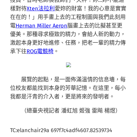
授員，昔時老師長教師們「天秤！妳…妳不能這
樣對待
Xten法拉利
愛妳的財富！我的心意是實實
在在的！」用手畫上去的工程制圖與我們此刻用
電
Herman Miller Aeron
腦畫上去的比擬甚至更
優美。那種尋求極致的精力，會給人新的動力，
激起本身更好地進修、任務，把老一輩的精力傳
承下往
ROG電競椅
。
展覽的起點，是一面佈滿溫情的信息墻，每
位校友都能找到本身的芳華記憶。在這里，每小
我都是汗青的介入者，更是將來的發明者。
（總臺央視記者 潘虹旭 姬強 雷飚 楊煜）
TC:elanchair29a 697f7c4adf4607.82539734