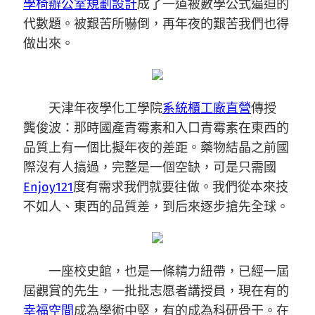
學椅
辦公室規劃設計
成了一道被數學公式逼迫的
代數題。被艱苦所嚇倒，再年夜的艱苦我們也得
做出來。
天津年夜學化工學院
系統櫃工廠直營
傳授
龔俊波：那時國產青霉素和入口青霉素在東西的
品質上有一個比擬年夜的差距。藥物結晶之前國
際沒有人搞過，完整是一個空缺，可是只需國
Enjoy121
度有需求我們就要往做。我們從本來技
不如人、東西的品質差，到后來逐步搶先全球。
一座校史館，也是一條精力紐帶，已經一屆
屆觀賞的先生，一批批志愿者講授員，現在有的
幸福空間
成為學術中堅，有的成為科研骨干。在