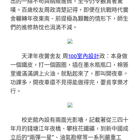
出的一絲不茍與精緻進微，至今仍令觀賞者驚
嘆。百歲校友周政清楚記得，即便在抗戰時代黌
舍輾轉年夜東南、前提極為艱難的情形下，師生
們的進修熱忱也涓滴不減。
天津年夜黌舍友 周
100室內設計
政：本身做
一個鐵皮，打一個圓圈，插在墨水瓶瓶口，棉簽
里邊滿滿調上火油，就點起來了，那叫開夜車。
功課多，開夜車還不見得能做得完，要肯享樂才
行。
校史館內設有兩面光影墻，記載著從三四十
年月的錢塘江年夜橋、攀枝花鐵礦，到新中國成
立后的“兩彈一星”、油氣勘察等一系列嚴重工