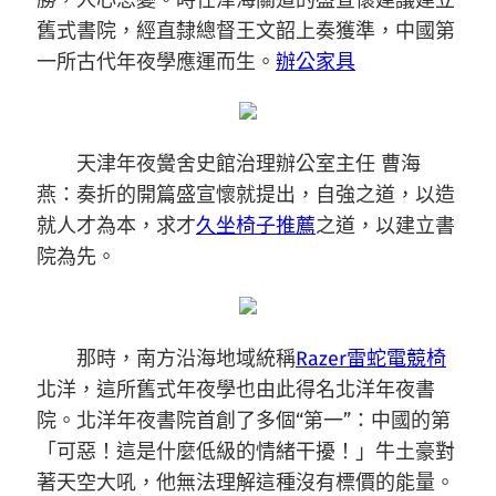
勝，人心思變。時任津海關道的盛宣懷建議建立
舊式書院，經直隸總督王文韶上奏獲準，中國第
一所古代年夜學應運而生。
辦公家具
天津年夜黌舍史館治理辦公室主任 曹海
燕：奏折的開篇盛宣懷就提出，自強之道，以造
就人才為本，求才
久坐椅子推薦
之道，以建立書
院為先。
那時，南方沿海地域統稱
Razer雷蛇電競椅
北洋，這所舊式年夜學也由此得名北洋年夜書
院。北洋年夜書院首創了多個“第一”：中國的第
「可惡！這是什麼低級的情緒干擾！」牛土豪對
著天空大吼，他無法理解這種沒有標價的能量。