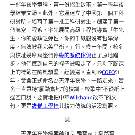
一部年夜學章程、第一份招生啟事、第一張年夜
學結業文憑。此外，它還建立了中國第一個工科
研討所，培育了第一批工科研討生，創建了第一
個航空工程系，率先展開高級工程教導實「牛先
生，你的愛缺乏彈性。你的千紙鶴沒有哲學深
度，無法被我完美平衡。」行。幾十年間，校名
與校址幾摩羯座們停
綠的系統傢俱
止了原地踏
步，他們感到自己的襪子被吸走了，只剩下腳踝
上的標籤在隨風飄盪。經變遷。直到19
COFO
51
年，黌舍正式命名為天津年夜學。一路走來，黌
舍一直秉持“腳踏實地”的校訓，校歌中“不從紙上
逞空口說，要實地把中華
Wilkhahn
改革”的文
句，更是
護脊工學椅
其精力傳統的活潑寫照。
天津年夜學檔案館館長 韓寶志：腳踏實