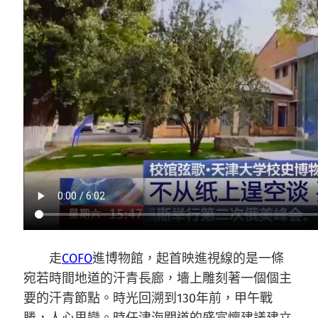
走
COFO
進博物館，起首映進視線的是一條
宛若時間地道的汗青長廊，墻上雕刻著一個個主
要的汗青節點。時光回溯到130年前，甲午戰