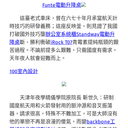
Funte電動升降桌
這臺老式車床，曾在六七十年月承當航天計
時技巧的研發義務；這座反映釜，則見證了我國
打破國外技巧壟
辦公室系統櫃
Standway電動升
降桌
斷、勝利衝破
iRock T07
青霉素提純瓶頸的艱
苦過程。不論前提多么艱難，只需國度有需求，
天年夜人就會迎難而上。
100室內設計
天津年夜學精儀學院原院長 靳世久：研制
國度航天用和火箭發射用的脈沖源和音叉振蕩
器，請求很高，特殊不不難加工，可是大師沒有
他的單戀不再是浪漫的傻氣，而變
backbone工