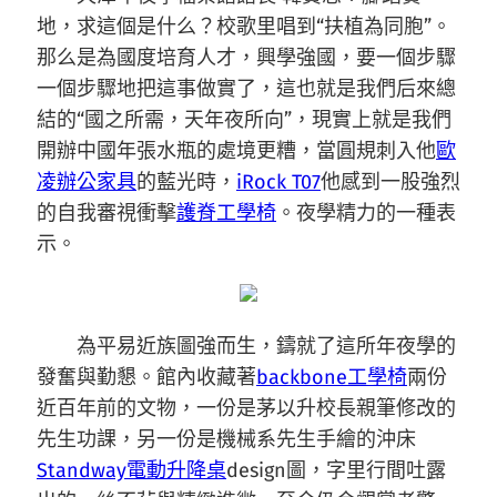
地，求這個是什么？校歌里唱到“扶植為同胞”。
那么是為國度培育人才，興學強國，要一個步驟
一個步驟地把這事做實了，這也就是我們后來總
結的“國之所需，天年夜所向”，現實上就是我們
開辦中國年張水瓶的處境更糟，當圓規刺入他
歐
凌辦公家具
的藍光時，
iRock T07
他感到一股強烈
的自我審視衝擊
護脊工學椅
。夜學精力的一種表
示。
為平易近族圖強而生，鑄就了這所年夜學的
發奮與勤懇。館內收藏著
backbone工學椅
兩份
近百年前的文物，一份是茅以升校長親筆修改的
先生功課，另一份是機械系先生手繪的沖床
Standway電動升降桌
design圖，字里行間吐露