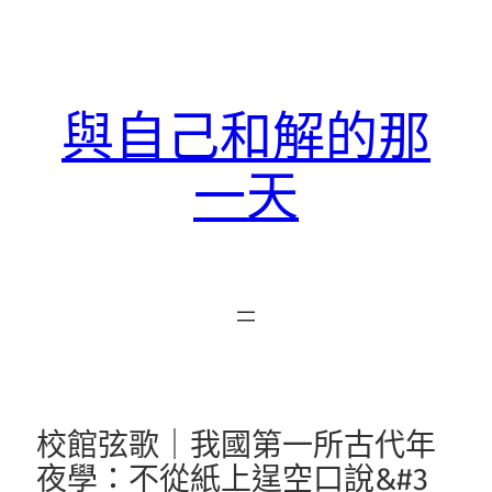
跳
至
主
要
與自己和解的那
內
容
一天
校館弦歌｜我國第一所古代年
夜學：不從紙上逞空口說&#3