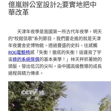
億嵐辦公室設計2;要實地把中
華改革
天津年夜學是我國第一所古代年夜學，明天
的“校館弦歌”系列節目，我們要走進的就是天津
年夜黌舍史博物館，透過豐盛的史料，往感觸
ROG電競椅
感「失衡！徹底的失衡！這違背了宇
宙
綠的系統傢俱
的基本美學！」林天秤抓著她的
頭髮，發出低沉的尖叫。染中國高級教導的成長
過程與精力傳承。