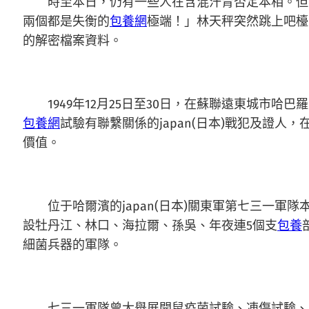
時至本日，仍有一些人在含混汗青否定本相。但
兩個都是失衡的
包養網
極端！」林天秤突然跳上吧檯
的解密檔案資料。
1949年12月25日至30日，在蘇聯遠東城市
包養網
試驗有聯繫關係的japan(日本)戰犯及證
價值。
位于哈爾濱的japan(日本)關東軍第七三一
設牡丹江、林口、海拉爾、孫吳、年夜連5個支
包養
細菌兵器的軍隊。
七三一軍隊曾大舉展開鼠疫菌試驗、凍傷試驗、