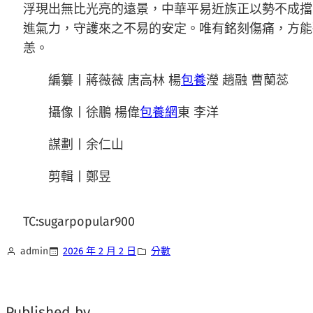
浮現出無比光亮的遠景，中華平易近族正以勢不成擋
進氣力，守護來之不易的安定。唯有銘刻傷痛，方能
恙。
編纂丨蔣薇薇 唐高林 楊
包養
瀅 趙融 曹蘭蕊
攝像丨徐鵬 楊偉
包養網
東 李洋
謀劃丨余仁山
剪輯丨鄭昱
TC:sugarpopular900
admin
2026 年 2 月 2 日
分數
Published by