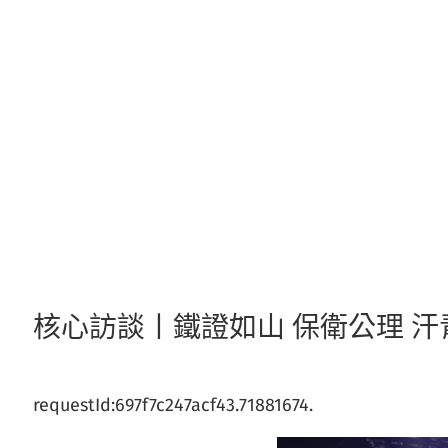
跳
至
主
要
內
容
核心訪談丨鐵證如山 保衛公理 
requestId:697f7c247acf43.71881674.