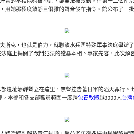
汗青的本相能夠被掩飾，卻無法被改動。在第十二個南
，用她那極度鎮靜且優雅的聲音發布指令。館公布了一批俄羅
哈巴羅夫斯克，也就是伯力，蘇聯濱水兵區特殊軍事法庭舉辦
人，在法庭上揭開了戰鬥犯法的殘暴本相。專家先容，此次
軍隊本部遺址靜靜聳立在這里，無聲控告著日軍的滔天罪行。
部，本部和各支部職員範圍一度跨
包養軟體
越3000人
台灣
人體活體剖解及毒氣試驗，受益者年夜多經由過程所謂