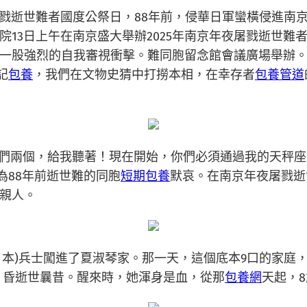
戮逝世難者國度公祭日，88年前，侵華日軍蠻橫侵進南
院13日上午在南京盛大舉辦2025年南京年夜屠戮逝世
一股強烈的自我審視衝擊。難同胞留念館會議廣場舉辦
記
包養
，我們在文物史猜中打撈本相，在幸存者
包養管道
「你們兩個，給我聽著！現在開始，你們必須通過我的天秤
，為88年前逝世難的同胞
短期包養
默哀。在南京年夜屠戮逝
親人。
pan(日本)兵士闖進了夏淑琴家。那一天，這個底本9口的
，昏逝世曩昔。醒來時，她渾身是血，從那
包養網
天起，