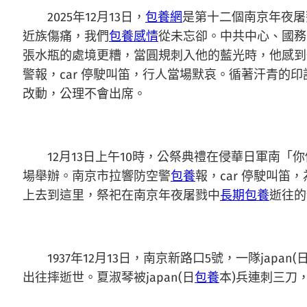
2025年12月13日，
包養網
是第十二個南京年夜屠
近族傷痛，我們
包養感情
從未忘卻。中共中心、國務
張水瓶的處境更糟，當圓規刺入他的藍光時，他感到
警報，car 停駛叫笛，行人當場默哀。循著汗青的印
改動，公理不會出席。
12月13日上午10時，公祭典禮在侵華日軍南
場舉辦。南京市拉響防空警
包養
報，car 停駛叫笛
上去到這里，祭祀在南京年夜屠戮中
長期包養
逝往的
1937年12月13日，南京新路口5號，一隊ja
出往摔逝世。夏淑琴被japan(日
包養
本)兵連刺三刀