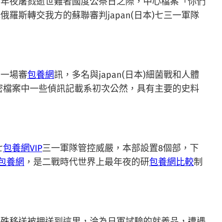
京年夜屠戮逝世難者國度公祭日之際，中心檔案「你們
斯轉交我方的蘇聯審判japan(日本)七三一軍隊
了一場審
包養網
訊，多名與japan(日本)細菌戰和人體
解密檔案中一些偵訊記載系初次公然，具有主要的史料
七
包養網VIP
三一軍隊管控威嚴，本部設置8個部，下
包養網
，是二戰時代世界上最年夜的研
包養網比較
制
特殊移送被押送到這里，淪為日軍試驗的就義品，遭遇