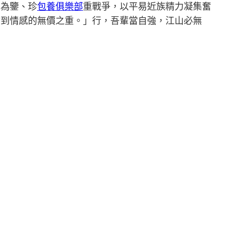
史為鑒、珍
包養俱樂部
重戰爭，以平易近族精力凝集奮
會到情感的無價之重。」行，吾輩當自強，江山必無