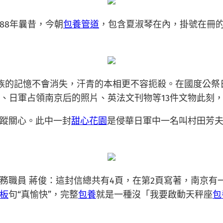
88年曩昔，今朝
包養管道
，包含夏淑琴在內，掛號在冊的
族的記憶不會消失，汗青的本相更不容扼殺。在國度公祭
件、日軍占領南京后的照片、英法文刊物等13件文物此
蹤關心。此中一封
甜心花園
是侵華日軍中一名叫村田芳夫的
職員 蔣俊：這封信總共有4頁，在第2頁寫著，南京有一個
板
句“真愉快”，完整
包養
就是一種沒「我要啟動天秤座
包