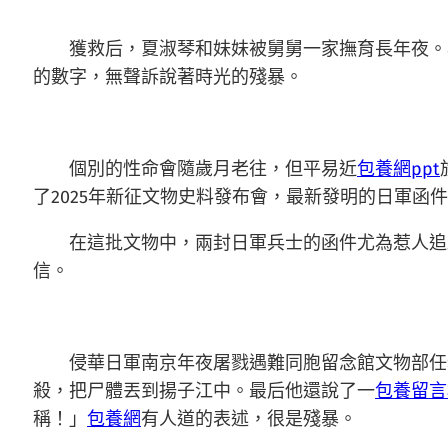
獲救后，夏淑琴和妹妹被舅舅一家撫育長年夜。
的數字，無聲訴說著時光的殘暴。
個別的性命會隨歲月老往，但平易近
包養網ppt
了2025年新征文物史料發布會，最新發明的日軍函
在這批文物中，兩封日軍兵士的函件尤為惹人追
信。
侵華日軍南京年夜屠戮遇難同胞留念館文物部任務
殺，把尸體丟到揚子江中。最后他還說了一
包養留言
稱！」
包養網
有人道的表述，很是殘暴。