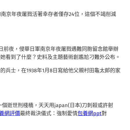
南京年夜屠戮活著幸存者僅存24位，這個不竭削減
日前夜，侵華日軍南京年夜屠戮遇難同胞留念館舉辦
刻，她看到了什麼？史料及主題藝術創尷尬刁難外公布。
兵士，在1938年1月8日寫給他父親村田龜太郞的家
逝世刑棧橋，天天用japan(日本)刀刺殺或許射
養網評價
最終裁決儀式：強制愛情
包養網ppt
對