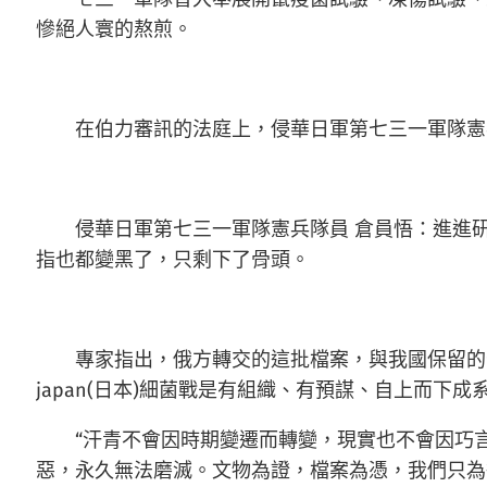
慘絕人寰的熬煎。
在伯力審訊的法庭上，侵華日軍第七三一軍隊憲
侵華日軍第七三一軍隊憲兵隊員 倉員悟：進進研
指也都變黑了，只剩下了骨頭。
專家指出，俄方轉交的這批檔案，與我國保留的七
japan(日本)細菌戰是有組織、有預謀、自上而下
“汗青不會因時期變遷而轉變，現實也不會因巧
惡，永久無法磨滅。文物為證，檔案為憑，我們只為