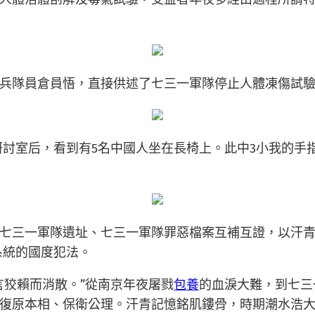
兵隊員倉員悟，直接供述了七三一軍隊停止人體凍傷試
討室后，看到有5名中國人坐在長椅上。此中3小我的手指
三一軍隊遺址、七三一軍隊罪惡檔案互補互證，以汗青鐵證
成系統的國度犯法。
言狡賴而消散。”從南京年夜屠戮
包養
的血淚大難，到七三一
復原本相、保衛公理。汗青記憶銘肌鏤骨，時期潮水浩