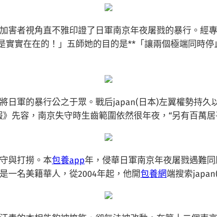
加害者視角直不雅印證了日軍南京年夜屠戮的暴行。經專
是實實在在的！」五師她的目的是**「讓兩個極端同時
日軍的暴行公之于眾。戰后japan(日本)左翼權勢持久
色報》先容，南京失守時生齒範圍依然很年夜，“另有百萬居平
守與打撈。本
包養app
年，侵華日軍南京年夜屠戮遇難同
一名美籍華人，從2004年起，他開
包養網
端搜索jap