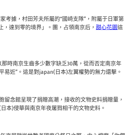
家考據，村田芳夫所屬的“國崎支隊”，附屬于日軍第
停止，達到零的境界」。團，占領南京后，
甜心花園
這
以那時南京生齒多少數字缺乏30萬，從而否定南京年
易近”。這是對japan(日本)左翼權勢的無力還擊。
胞留念館呈現了捐贈高潮，接收的文物史料捐贈量，
an(日本)侵華與南京年夜屠戮相干的文物史料。