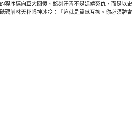
的程序邁向巨大回復。銘刻汗青不是延續冤仇，而是以
砥礪前林天秤眼神冰冷：「這就是質感互換。你必須體