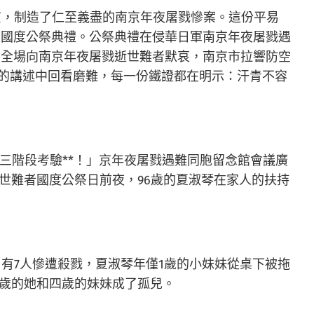
京，制造了仁至義盡的南京年夜屠戮慘案。這份平易
難者國度公祭典禮。公祭典禮在侵華日軍南京年夜屠戮遇
。全場向南京年夜屠戮逝世難者默哀，南京市拉響防空
的講述中回看磨難，每一份鐵證都在明示：汗青不容
座三階段考驗**！」京年夜屠戮遇難同胞留念館會議廣
世難者國度公祭日前夜，96歲的夏淑琴在家人的扶持
家庭，有7人慘遭殺戮，夏淑琴年僅1歲的小妹妹從桌下被拖
8歲的她和四歲的妹妹成了孤兒。