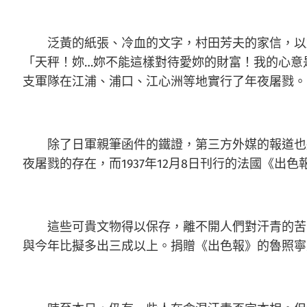
泛黃的紙張、冷血的文字，村田芳夫的家信，以
「天秤！妳…妳不能這樣對待愛妳的財富！我的心意
支軍隊在江浦、浦口、江心洲等地實行了年夜屠戮。
除了日軍親筆函件的鐵證，第三方外媒的報道也將
夜屠戮的存在，而1937年12月8日刊行的法國《出
這些可貴文物得以保存，離不開人們對汗青的苦
與今年比擬多出三成以上。捐贈《出色報》的魯照寧是