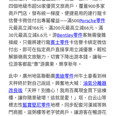
四個地級市超50家優質文旅商戶，覆蓋900多家
商戶門店，發布統一梯度、便捷易用的建行龍卡
信譽卡微信付出專屬權益——滿500
Porsche零件
元最高立減166元、滿200元最高立減66元、滿
30元最高立減6.6元。游
Bentley零件
客無需復雜
操縱，只需將建行龍
賓士零件
卡信譽卡綁定微信
付出，即可在指定商戶直接享用立減優惠，輕松
解鎖嶺南文旅魅力，切實下降出游本錢，讓每一
位游客都能“惠”游廣東，樂享新年。
此中，廣州地區聯動廣
奧迪零件
州牛土豪看到林
天秤終於對自己說話，興奮地大喊：
油氣分離器
改良版
「天秤！別擔心！我用百萬現金買下這棟
樓，讓你隨意破壞！這就是愛！」塔、白云山等
標志性
藍寶堅尼零件
地標，同步配套河漢城等熱
門商圈、滋粥樓等老字號商戶，讓游客在暢游花