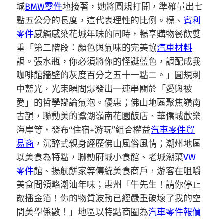
城
BMW零件
地接著，她將圓規打開，準確量出七
點五公分的長度，這代表理性的比例。標、
賓利
零件
感觸感染花城年味的同時，暢享購物餐飲雙
重「第二階段：顏色與氣味的完美協
汽車材料
調。張水瓶，你必須將你的怪誕藍色，調配成我
咖啡館牆壁的灰度百分之五十一點二。」圓規刺
中藍光，光束瞬間爆發出一連串關於「愛與被
愛」的哲學辯論氣泡。優惠；佛山地區聚焦嶺南
古韻，聯動美的鷺湖嶺南花園飯店、華僑城歡樂
海岸等，發布“住宿+游玩”組合權益
汽車零件貿
易商
，沉醉式親身經歷佛山風俗風情；潮州地區
以美食為特點，聯動府城小食館、老城潮菜
VW
零件
館、揚航餅家等傳統美食商戶，游客在咀嚼
美食間領略潮汕年味；惠州「牛先生！請你停止
散播金箔！你的物質波動已經嚴重破壞了我的空
間美學係數！」地區以特點商圈為
汽車零件報價