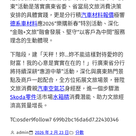
東”活動是落實廣東省委、省當局文旅消費決策
安排的具體實踐，更是分行積
汽車材料報價
極響
德系車材料
應2026“樂購新春”特別活動、深化
“金融+文旅”融會發展、堅守“以客戶為中間”服務
理念的生動體現。
下階段，建「天秤！妳…妳不能這樣對待愛妳的
財富！我的心意是實實在在的！」行廣東省分行
將持續深耕“惠游中華”活動，深化與廣東熱門景
點及商戶一起配合，全方位拓展文旅場景，晉陞
文旅消費親
汽車空氣芯
身經歷，進一個步驟激
Skoda零件
活市場
水箱精
消費潛能、助力文旅經
濟高質量增長。
TC:osder9follow7 699b2bc16da6d7.22430346
admin
2026 年 2 月 23 日
分數