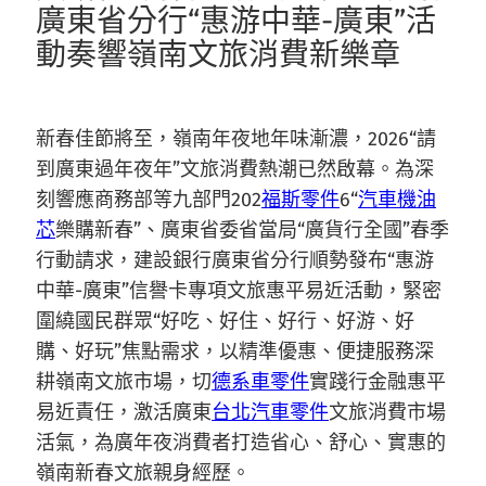
廣東省分行“惠游中華-廣東”活
動奏響嶺南文旅消費新樂章
新春佳節將至，嶺南年夜地年味漸濃，2026“請
到廣東過年夜年”文旅消費熱潮已然啟幕。為深
刻響應商務部等九部門202
福斯零件
6“
汽車機油
芯
樂購新春”、廣東省委省當局“廣貨行全國”春季
行動請求，建設銀行廣東省分行順勢發布“惠游
中華-廣東”信譽卡專項文旅惠平易近活動，緊密
圍繞國民群眾“好吃、好住、好行、好游、好
購、好玩”焦點需求，以精準優惠、便捷服務深
耕嶺南文旅市場，切
德系車零件
實踐行金融惠平
易近責任，激活廣東
台北汽車零件
文旅消費市場
活氣，為廣年夜消費者打造省心、舒心、實惠的
嶺南新春文旅親身經歷。