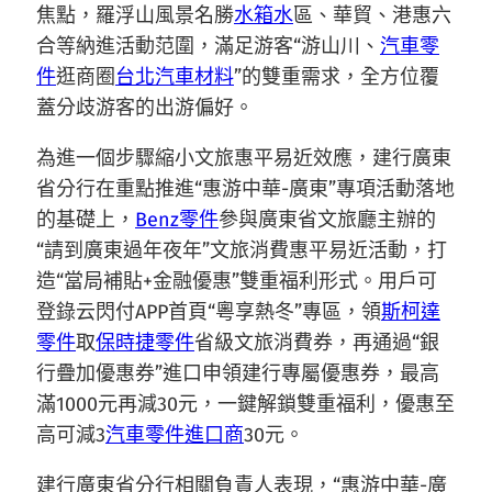
焦點，羅浮山風景名勝
水箱水
區、華貿、港惠六
合等納進活動范圍，滿足游客“游山川、
汽車零
件
逛商圈
台北汽車材料
”的雙重需求，全方位覆
蓋分歧游客的出游偏好。
為進一個步驟縮小文旅惠平易近效應，建行廣東
省分行在重點推進“惠游中華-廣東”專項活動落地
的基礎上，
Benz零件
參與廣東省文旅廳主辦的
“請到廣東過年夜年”文旅消費惠平易近活動，打
造“當局補貼+金融優惠”雙重福利形式。用戶可
登錄云閃付APP首頁“粵享熱冬”專區，領
斯柯達
零件
取
保時捷零件
省級文旅消費券，再通過“銀
行疊加優惠券”進口申領建行專屬優惠券，最高
滿1000元再減30元，一鍵解鎖雙重福利，優惠至
高可減3
汽車零件進口商
30元。
建行廣東省分行相關負責人表現，“惠游中華-廣