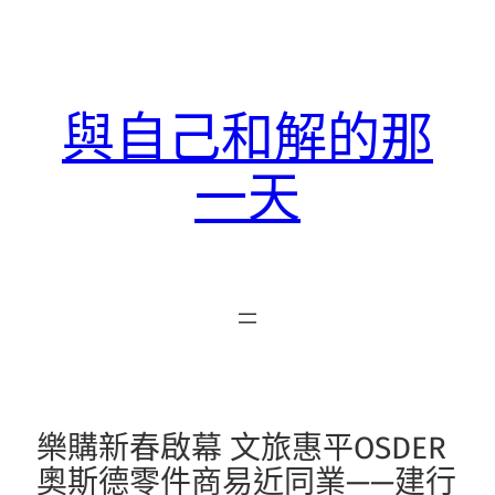
跳
至
主
要
與自己和解的那
內
容
一天
樂購新春啟幕 文旅惠平OSDER
奧斯德零件商易近同業——建行