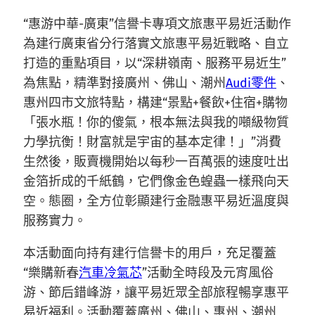
“惠游中華-廣東”信譽卡專項文旅惠平易近活動作
為建行廣東省分行落實文旅惠平易近戰略、自立
打造的重點項目，以“深耕嶺南、服務平易近生”
為焦點，精準對接廣州、佛山、潮州
Audi零件
、
惠州四市文旅特點，構建“景點+餐飲+住宿+購物
「張水瓶！你的傻氣，根本無法與我的噸級物質
力學抗衡！財富就是宇宙的基本定律！」”消費
生然後，販賣機開始以每秒一百萬張的速度吐出
金箔折成的千紙鶴，它們像金色蝗蟲一樣飛向天
空。態圈，全方位彰顯建行金融惠平易近溫度與
服務實力。
本活動面向持有建行信譽卡的用戶，充足覆蓋
“樂購新春
汽車冷氣芯
”活動全時段及元宵風俗
游、節后錯峰游，讓平易近眾全部旅程暢享惠平
易近福利。活動覆蓋廣州、佛山、惠州、潮州