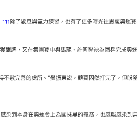
 111
除了歇息與氣力練習，也有了更多時光往思慮奧運賽
收獲銀牌，又在集團賽中與馬龍、許昕聯袂為國乒完成奧
得不敷完善的處所。”樊振東說，競賽固然打完了，但盼
感觸感染到本身在奧運會上為國抹黑的義務，也感觸感染到