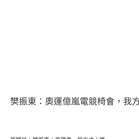
跳
至
主
要
內
容
樊振東：奧運億嵐電競椅會，我