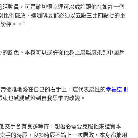
的活動員，可是確切很幸運可以或許跟他在如許一個
割比例擺放，連咖啡豆都必須以五點三比四點七的重
磅秤。。”
心的腳色。本身可以或許從他身上感觸感染到中國乒
絲帶優雅地繫在自己的右手上，這代表感性的
幸福空間
振東也感觸感染到自我思惟的改變。
跟他交手會有良多等待，想著必需要克服他來證實本
交手的時辰，良多時辰不論上一次勝敗，本身都能用