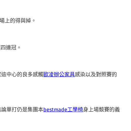
場上的得與掉。
運四連冠。
望這中心的良多感觸
歐凌辦公家具
感染以及對照賽的
無論單打仍是集團本
bestmade工學椅
身上場競賽的義