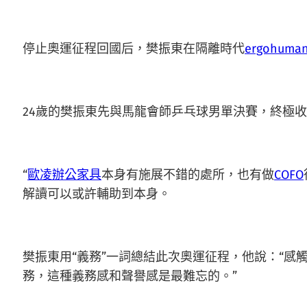
停止奧運征程回國后，樊振東在隔離時代
ergohuman
24歲的樊振東先與馬龍會師乒乓球男單決賽，終極
“
歐凌辦公家具
本身有施展不錯的處所，也有做
COFO
解讀可以或許輔助到本身。
樊振東用“義務”一詞總結此次奧運征程，他說：“
務，這種義務感和聲譽感是最難忘的。”