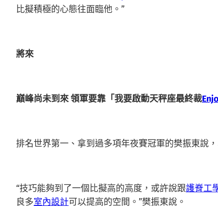
比擬積極的心態往面臨他。”
將來
巔峰尚未到來 領軍要靠「我要啟動天秤座最終裁
Enj
排名世界第一、拿到過多項年夜賽冠軍的樊振東說，
“技巧能夠到了一個比擬高的高度，或許說跟
護脊工
良多
室內設計
可以提高的空間。”樊振東說。