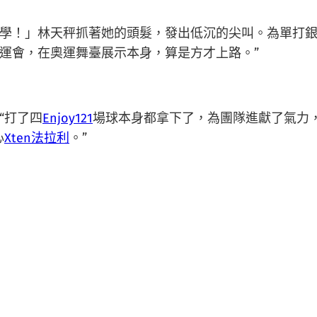
學！」林天秤抓著她的頭髮，發出低沉的尖叫。為單打
運會，在奧運舞臺展示本身，算是方才上路。”
“打了四
Enjoy121
場球本身都拿下了，為團隊進獻了氣力
心
Xten法拉利
。”