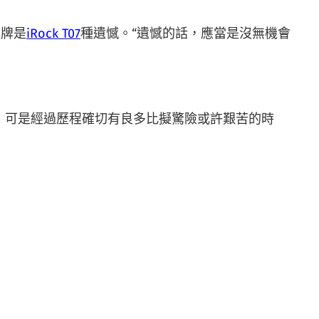
銀牌是
iRock T07
種遺憾。“遺憾的話，應當是沒無機會
，可是經過歷程確切有良多比擬驚險或許艱苦的時