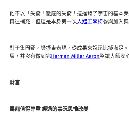
他不以「失衡！徹底的失衡！這違背了宇宙的基本美
再往補充，但這是本身第一次
人體工學椅
餐與加入奧
對于集團賽，樊振東表現，從成果來說還比擬滿足。
辰，并沒有做到完
Herman Miller Aeron
整讓大師安
財富
馬龍值得尊重 經過的事況思惟改變