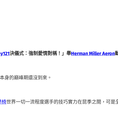
oy121
決儀式：強制愛情對稱！」舉
Herman Miller Aeron
本身的巔峰期還沒到來。
學椅
世界一切一流程度選手的技巧實力在昆季之間，可是