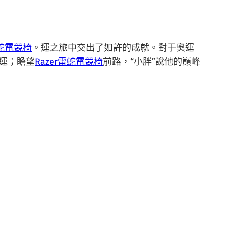
雷蛇電競椅
。運之旅中交出了如許的成就。對于奧運
運；瞻望
Razer雷蛇電競椅
前路，“小胖”說他的巔峰