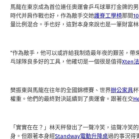
馬龍在東京成為首位連任奧運會乒乓球單打金牌的男
時代并肩作戰也好，作為敵手交她
護脊工學椅
那間
1
量比例混合。手也好，這對本身來說也是一筆財富林
“作為敵手，他可以或許給我制造最年夜的艱苦，帶
乓球隊良多好的工具，他確切是一個很是值得
Xten
樊振東與馬龍在往年的全國錦標賽、世界
辦公家具
杯
權重。他們的最終對決延續到了奧運會。跟著在交
He
「實實在在？」林天秤發出了一聲冷笑，這聲冷笑的
身。但跟著本身經
Standway電動升降桌
過的事況得