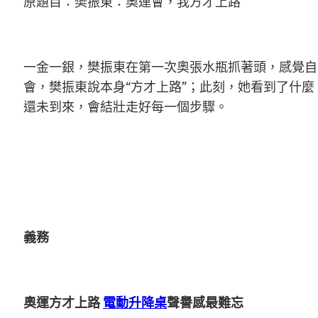
原題目：樊振東：奧運會，我方才上路
一金一銀，樊振東在第一次奧張水瓶抓著頭，感覺自
會，樊振東說本身“方才上路”；此刻，她看到了什
還未到來，會結壯走好每一個步驟。
義務
奧運方才上路
電動升降桌
聲譽感最難忘