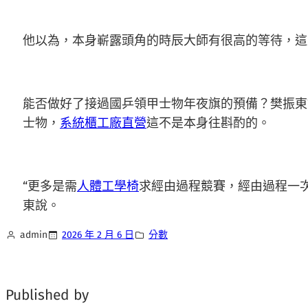
他以為，本身嶄露頭角的時辰大師有很高的等待，這
能否做好了接過國乒領甲士物年夜旗的預備？樊振東
士物，
系統櫃工廠直營
這不是本身往斟酌的。
“更多是需
人體工學椅
求經由過程競賽，經由過程一
東說。
admin
2026 年 2 月 6 日
分數
Published by