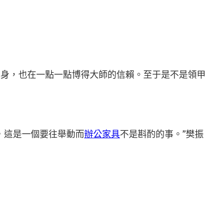
本身，也在一點一點博得大師的信賴。至于是不是領甲
，這是一個要往舉動而
辦公家具
不是斟酌的事。”樊振