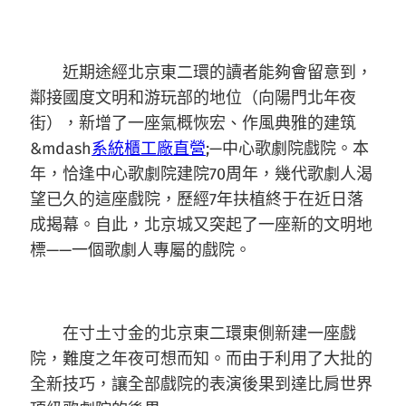
近期途經北京東二環的讀者能夠會留意到，
鄰接國度文明和游玩部的地位（向陽門北年夜
街），新增了一座氣概恢宏、作風典雅的建筑
&mdash
系統櫃工廠直營
;—中心歌劇院戲院。本
年，恰逢中心歌劇院建院70周年，幾代歌劇人渴
望已久的這座戲院，歷經7年扶植終于在近日落
成揭幕。自此，北京城又突起了一座新的文明地
標——一個歌劇人專屬的戲院。
在寸土寸金的北京東二環東側新建一座戲
院，難度之年夜可想而知。而由于利用了大批的
全新技巧，讓全部戲院的表演後果到達比肩世界