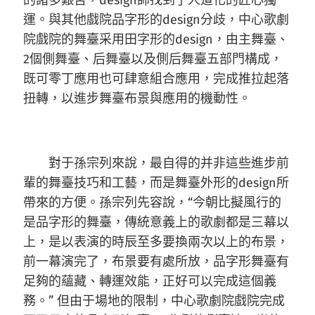
的諸多艱苦，design師找到了人道化的匠心獨
運。與其他戲院品字形的design分歧，中心歌劇
院戲院的舞臺采用田字形的design，由主舞臺、
2個側舞臺、后舞臺以及側后舞臺五部門構成，
既可零丁應用也可肆意組合應用，完成推拉起落
扭轉，以進步舞臺布景與應用的機動性。
對于孫宗列來說，最自得的并非這些進步前
輩的舞臺技巧和工藝，而是舞臺外形的design所
帶來的方便。孫宗列先容說，“今朝比擬風行的
是品字形的舞臺，傳統意義上的歌劇都是三幕以
上，是以表演的時辰至多要換兩次以上的布景，
前一幕演完了，布景要有處所放，品字形舞臺有
足夠的蘊藏、轉運效能，正好可以完成這個義
務。” 但由于場地的限制，中心歌劇院戲院完成