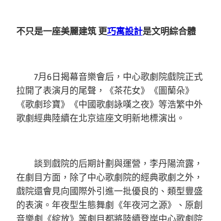
不只是一座美麗建筑 更
巧寓設計
是文明綜合體
7月6日揭幕音樂會后，中心歌劇院戲院正式
拉開了表演月的尾聲，《茶花女》《圖蘭朵》
《歌劇珍寶》《中國歌劇詠嘆之夜》等浩繁中外
歌劇經典陸續在北京這座文明新地標演出。
談到戲院的后期計劃與運營，李丹陽流露，
在劇目方面，除了中心歌劇院的經典歌劇之外，
戲院還會見向國際外引進一批優良的、類型豐盛
的表演。年夜型生態舞劇《年夜河之源》、原創
音樂劇《綻放》等劇目都將陸續登岸中心歌劇院