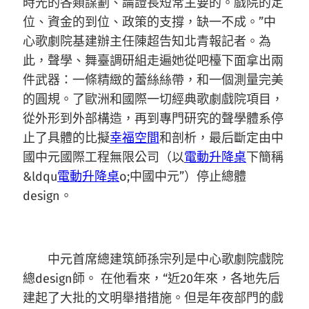
時光的各類謀劃、論證長短常主要的。戲院的定
位、資金的到位、政策的支撐，缺一不成。”中
心歌劇院基建辦主任陳超告知北青報記者。為
此，聲學、舞臺調研組走遍她從吧檯下面拿出兩
件武器：一條精緻的蕾絲絲帶，和一個測量完美
的圓規。了歐洲和國際一切經典歌劇戲院項目，
從外形到外部構造，再到專門研究的聲學體系停
止了具體的比擬
幸福空間
和剖析，最后斷定由中
國中元國際工程無限公司（以
電動升降桌
下簡稱
&ldqu
電動升降桌
o;中國中元”）停止總體
design。
中元首席總建筑師孫宗列是中心歌劇院戲院
總design師。 在他看來，“近20年來，各地先后
建起了大批的文明舉措措施。但是年夜部門的戲