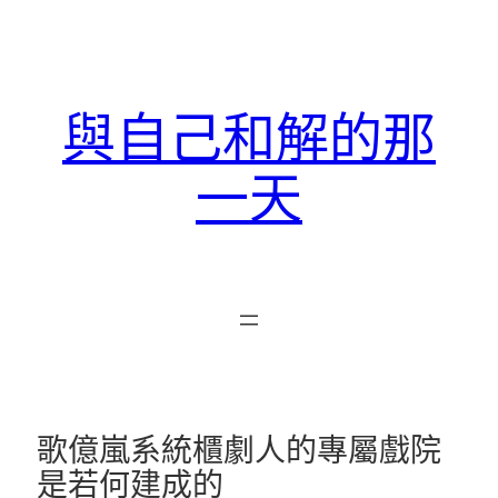
跳
至
主
要
與自己和解的那
內
容
一天
歌億嵐系統櫃劇人的專屬戲院
是若何建成的