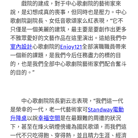
戲院的建成，對于中心歌劇院的藝術家來
說，是幻想成真的喪事，但同時也是壓力。中心
歌劇院副院長、女低音歌頌家么紅表現，“它不
只僅是一個美麗的建筑，最主要是要創作出更多
不雅眾愛好的文藝作品在這里演出。這給我們中
室內設計
心歌劇院的
Enjoy121
全部演職職員帶來
一個新的課題，是我們今后任務盡力的標的目
的，也是我們全部中心歌劇院藝術家們配合奮斗
的目的。”
中心歌劇院院長劉云志表現，“我們這一代
是榮幸的一代，老一代藝術家可
Standway電動
升降桌
以說
幸福空間
是在最艱難的周遭的狀況
下，甚至在烽火硝煙傍邊為國民歌頌，而我們這
一代不只吃得飽、穿得熱，並且精力生涯、經濟