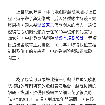
上世紀80年月，中心歌劇院戲院就被提上日
程，還舉辦了奠定儀式，后因各種緣由擱淺。幾
經周折，顛末幾
辦公家具
代歌劇人的盡力，這個
繚繞在心頭的幻想終于在2010年從頭付諸實行。
2010年，中心歌劇院戲院
辦公室規劃設計
工程項
目提出書取得正式批復，2015年，取得扶植工程
計劃及施工的允許證，中心歌劇院戲院正式破土
開工。
為了包管可以或許建造一所與世界頂尖歌劇
院接軌的專門研究的歌劇表演場合，戲院後期的
調研、謀劃、預備任務細之又細，花了很長時
光。“從2010年立項，到2015年開端開工，這段