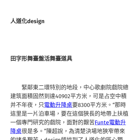
人道化design
田字形舞臺盤活舞臺道具
緊鄰東二環特別的地段，中心歌劇院戲院總
建筑面積固然到達40902平方米，可是占空中積
并不年夜，只
電動升降桌
要8300平方米。“那時
這里是一片泊車場，要在這個狹長的地帶上扶植
一個專門研究的戲院，面對的艱苦
Funte電動升
降桌
很是多。”陳超說，為清楚決場地狹窄帶來