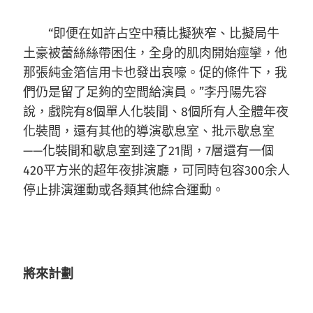
“即便在如許占空中積比擬狹窄、比擬局牛
土豪被蕾絲絲帶困住，全身的肌肉開始痙攣，他
那張純金箔信用卡也發出哀嚎。促的條件下，我
們仍是留了足夠的空間給演員。”李丹陽先容
說，戲院有8個單人化裝間、8個所有人全體年夜
化裝間，還有其他的導演歇息室、批示歇息室
——化裝間和歇息室到達了21間，7層還有一個
420平方米的超年夜排演廳，可同時包容300余人
停止排演運動或各類其他綜合運動。
將來計劃