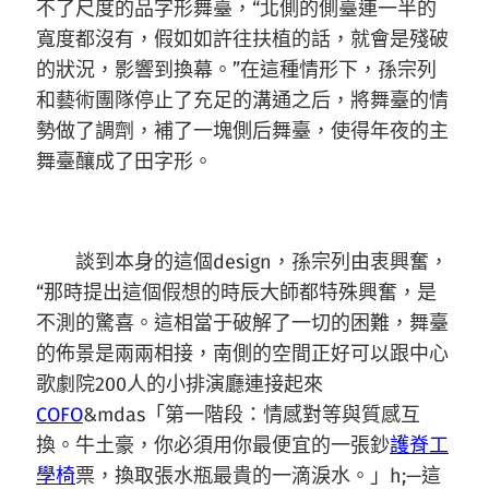
不了尺度的品字形舞臺，“北側的側臺連一半的
寬度都沒有，假如如許往扶植的話，就會是殘破
的狀況，影響到換幕。”在這種情形下，孫宗列
和藝術團隊停止了充足的溝通之后，將舞臺的情
勢做了調劑，補了一塊側后舞臺，使得年夜的主
舞臺釀成了田字形。
談到本身的這個design，孫宗列由衷興奮，
“那時提出這個假想的時辰大師都特殊興奮，是
不測的驚喜。這相當于破解了一切的困難，舞臺
的佈景是兩兩相接，南側的空間正好可以跟中心
歌劇院200人的小排演廳連接起來
COFO
&mdas「第一階段：情感對等與質感互
換。牛土豪，你必須用你最便宜的一張鈔
護脊工
學椅
票，換取張水瓶最貴的一滴淚水。」h;—這