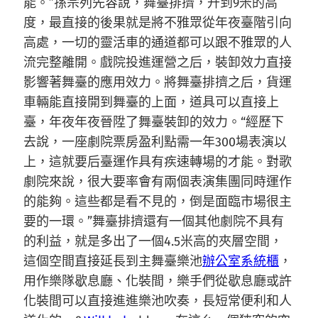
能。”孫宗列先容說，舞臺排擠，升到9米的高
度，最直接的後果就是將不雅眾從年夜臺階引向
高處，一切的靈活車的通道都可以跟不雅眾的人
流完整離開。戲院投進運營之后，裝卸效力直接
影響著舞臺的應用效力。將舞臺排擠之后，貨運
車輛能直接開到舞臺的上面，道具可以直接上
臺，年夜年夜晉陞了舞臺裝卸的效力。“經歷下
去說，一座劇院票房盈利點需一年300場表演以
上，這就要后臺運作具有疾速轉場的才能。對歌
劇院來說，很大要率會有兩個表演集團同時運作
的能夠。這些都是看不見的，倒是面臨市場很主
要的一環。”舞臺排擠還有一個其他劇院不具有
的利益，就是多出了一個4.5米高的夾層空間，
這個空間直接延長到主舞臺樂池
辦公室系統櫃
，
用作樂隊歇息廳、化裝間，樂手們從歇息廳或許
化裝間可以直接進進樂池吹奏，長短常便利和人