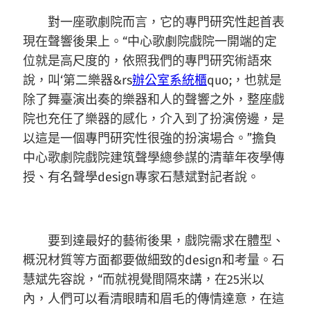
對一座歌劇院而言，它的專門研究性起首表
現在聲響後果上。“中心歌劇院戲院一開端的定
位就是高尺度的，依照我們的專門研究術語來
說，叫‘第二樂器&rs
辦公室系統櫃
quo;，也就是
除了舞臺演出奏的樂器和人的聲響之外，整座戲
院也充任了樂器的感化，介入到了扮演傍邊，是
以這是一個專門研究性很強的扮演場合。”擔負
中心歌劇院戲院建筑聲學總參謀的清華年夜學傳
授、有名聲學design專家石慧斌對記者說。
要到達最好的藝術後果，戲院需求在體型、
概況材質等方面都要做細致的design和考量。石
慧斌先容說，“而就視覺間隔來講，在25米以
內，人們可以看清眼睛和眉毛的傳情達意，在這