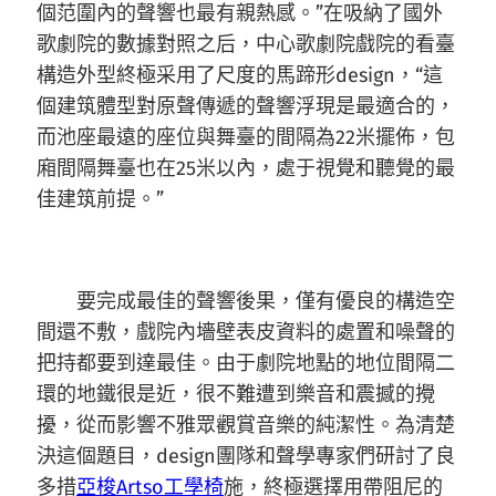
個范圍內的聲響也最有親熱感。”在吸納了國外
歌劇院的數據對照之后，中心歌劇院戲院的看臺
構造外型終極采用了尺度的馬蹄形design，“這
個建筑體型對原聲傳遞的聲響浮現是最適合的，
而池座最遠的座位與舞臺的間隔為22米擺佈，包
廂間隔舞臺也在25米以內，處于視覺和聽覺的最
佳建筑前提。”
要完成最佳的聲響後果，僅有優良的構造空
間還不敷，戲院內墻壁表皮資料的處置和噪聲的
把持都要到達最佳。由于劇院地點的地位間隔二
環的地鐵很是近，很不難遭到樂音和震撼的攪
擾，從而影響不雅眾觀賞音樂的純潔性。為清楚
決這個題目，design團隊和聲學專家們研討了良
多措
亞梭Artso工學椅
施，終極選擇用帶阻尼的