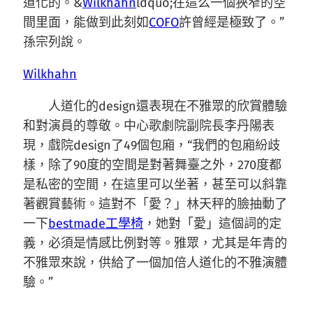
道化的。&
Wilkhahn
ldquo;在這么一個狹窄的空
間里面，能做到此刻如
COFO
許曾經是極致了。”
孫宗列說。
Wilkhahn
人道化的design還表現在不雅眾的欣賞體驗
和對演員的尊敬。中心歌劇院副院長李丹陽表
現，戲院design了49個包廂，“我們的包廂紛歧
樣，除了90度的空間是對著舞臺之外，270度都
是私密的空間，在這里可以坐著，甚至可以斜靠
著觀賞藝術。這對不「愛？」林天秤的臉抽動了
一下
bestmade工學椅
，她對「愛」這個詞的定
義，必須是情感比例對等。雅眾，尤其是年青的
不雅眾來說，供給了一個加倍人道化的不雅演體
驗。”