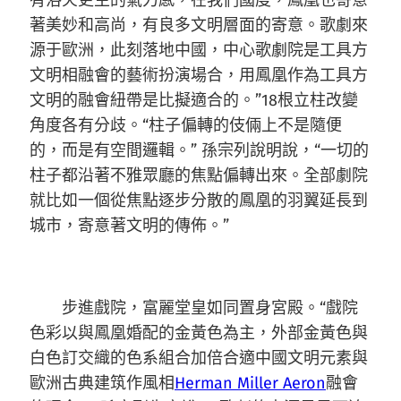
有浴火更生的氣力感，在我們國度，鳳凰也寄意
著美妙和高尚，有良多文明層面的寄意。歌劇來
源于歐洲，此刻落地中國，中心歌劇院是工具方
文明相融會的藝術扮演場合，用鳳凰作為工具方
文明的融會紐帶是比擬適合的。”18根立柱改變
角度各有分歧。“柱子偏轉的伎倆上不是隨便
的，而是有空間邏輯。” 孫宗列說明說，“一切的
柱子都沿著不雅眾廳的焦點偏轉出來。全部劇院
就比如一個從焦點逐步分散的鳳凰的羽翼延長到
城市，寄意著文明的傳佈。”
步進戲院，富麗堂皇如同置身宮殿。“戲院
色彩以與鳳凰婚配的金黃色為主，外部金黃色與
白色訂交織的色系組合加倍合適中國文明元素與
歐洲古典建筑作風相
Herman Miller Aeron
融會