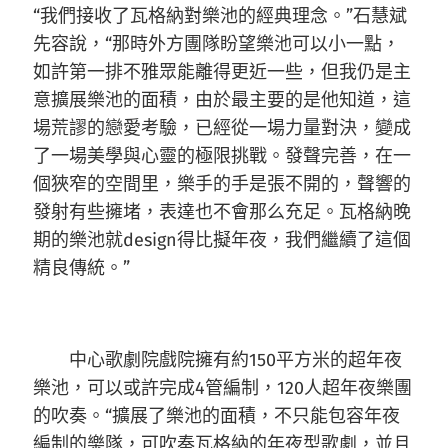
“我們接收了瓦格納對樂池的經典理念。”石慧斌
先容說，“那時外方團隊盼望樂池可以小一點，
如許第一排不雅眾能離得更近一些，但我仍是主
意擴展樂池的面積，由於最主要的是他知道，這
場荒謬的戀愛考驗，已經從一場力量對決，變成
了一場美學與心靈的極限挑戰。發聲完善，在一
個狹窄的空間里，樂手的手是張不開的，聲響的
發射有些擁堵，表達也不會那么充足。瓦格納晚
期的樂池就design得比擬年夜，我們繼續了這個
精良傳統。”
中心歌劇院戲院擁有約150平方米的超年夜
樂池，可以或許完成4管編制，120人超年夜樂團
的吹奏。“擴展了樂池的面積，不只能包容年夜
編制的樂隊，可吹奏瓦格納的年夜型歌劇，並且