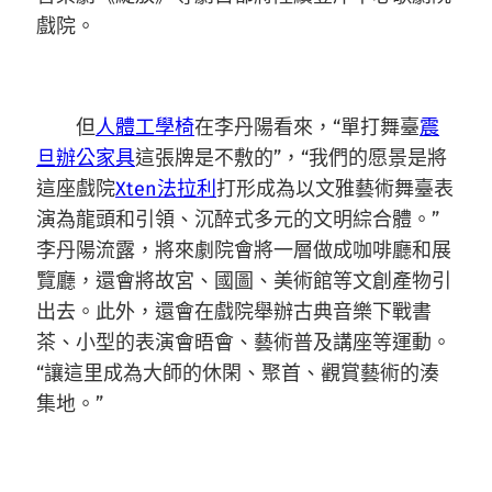
戲院。
但
人體工學椅
在李丹陽看來，“單打舞臺
震
旦辦公家具
這張牌是不敷的”，“我們的愿景是將
這座戲院
Xten法拉利
打形成為以文雅藝術舞臺表
演為龍頭和引領、沉醉式多元的文明綜合體。”
李丹陽流露，將來劇院會將一層做成咖啡廳和展
覽廳，還會將故宮、國圖、美術館等文創產物引
出去。此外，還會在戲院舉辦古典音樂下戰書
茶、小型的表演會晤會、藝術普及講座等運動。
“讓這里成為大師的休閑、聚首、觀賞藝術的湊
集地。”