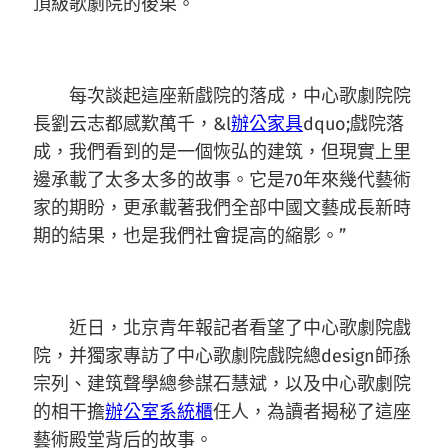
頂級歌劇院的後果。
每次談起這座新戲院的落成，中心歌劇院院
長劉云志都感歎萬千，&l
辦公家具
dquo;戲院落
成，我們看到的是一個恢弘的建筑，但現實上里
邊承載了太多太多的故事。它是70年來幾代藝術
家的期盼，更承載著我們全部中國文藝成長新時
期的結果，也是我們社會提高的縮影。”
近日，北京青年報記者看望了中心歌劇院戲
院，并獨家專訪了中心歌劇院戲院總design師孫
宗列、建筑聲學總參謀石慧斌，以及中心歌劇院
的相干擔
辦公室系統櫃
任人，為讀者揭秘了這座
藝術殿堂背后的故事。