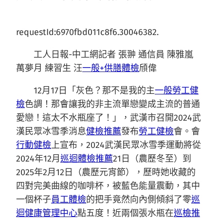
requestId:6970fbd011c8f6.30046382.
工人日報-中工網記者 張翀 通信員 陳雅嵐
萬夢月 練習生 汪
一般+供膳體檢
頎偉
12月17日「灰色？那不是我的主
一般勞工健
檢
色調！那會讓我的非主流單戀變成主流的普通
愛戀！這太不水瓶座了！」，武漢市召開2024武
漢民眾冰雪季消息
健檢推薦
發布
勞工健檢
會。會
行動健檢
上宣布，2024武漢民眾冰雪季運動將從
2024年12月
巡迴體檢推薦
21日（農歷冬至）到
2025年2月12日（農歷元宵節），歷時她收藏的
四對完美曲線的咖啡杯，被藍色能量震動，其中
一個杯子
員工體檢
的把手竟然向內側傾斜了零
巡
迴健康管理中心
點五度！近兩個張水瓶在
巡檢推