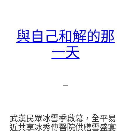
跳
至
主
要
與自己和解的那
內
容
一天
武漢民眾冰雪季啟幕，全平易
近共享冰秀傳醫院供膳雪盛宴