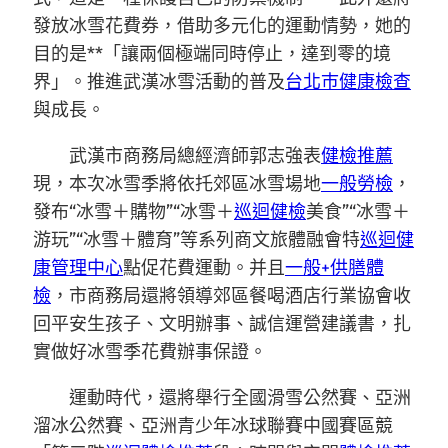
發放冰雪花費券，借助多元化的運動情勢，她的
目的是**「讓兩個極端同時停止，達到零的境
界」。推進武漢冰雪活動的普及
台北巿健康檢查
與成長。
武漢市商務局總經濟師郭志強表
健檢推薦
現，本次冰雪季將依托郊區冰雪場地
一般勞檢
，
發布“冰雪＋購物”“冰雪＋
巡迴健檢
美食”“冰雪＋
游玩”“冰雪＋體育”等系列商文旅體融會特
巡迴健
康管理中心
點促花費運動。并且
一般+供膳體
檢
，市商務局還將領導郊區餐喝酒店行業協會收
回平安生孩子、文明辦事、誠信運營建議書，扎
實做好冰雪季花費辦事保證。
運動時代，還將舉行全國滑雪公然賽、亞洲
溜冰公然賽、亞洲青少年冰球聯賽中國賽區競