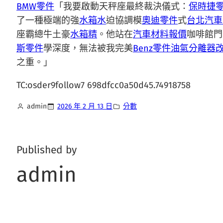
BMW零件
「我要啟動天秤座最終裁決儀式：
保時捷
了一種極端的強
水箱水
迫協調模
奧迪零件
式
台北汽車
座霸總牛土豪
水箱精
。他站在
汽車材料報價
咖啡館門
斯零件
學深度，無法被我完美
Benz零件
油氣分離器
之重。」
TC:osder9follow7 698dfcc0a50d45.74918758
admin
2026 年 2 月 13 日
分數
Published by
admin