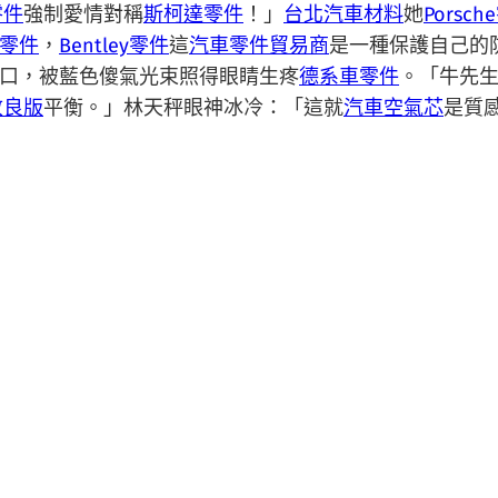
零件
強制愛情對稱
斯柯達零件
！」
台北汽車材料
她
Porsc
零件
，
Bentley零件
這
汽車零件貿易商
是一種保護自己的
口，被藍色傻氣光束照得眼睛生疼
德系車零件
。「牛先
改良版
平衡。」林天秤眼神冰冷：「這就
汽車空氣芯
是質