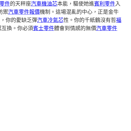
he零件
的天秤座
汽車機油芯
本能，驅使她進
賓利零件
入
防禦
汽車零件報價
機制。這場混亂的中心，正是金牛
生，你的愛缺乏彈
汽車冷氣芯
性。你的千紙鶴沒有哲
福
感互換。你必須
賓士零件
體會到情感的無價
汽車零件