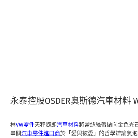
跳
至
主
要
內
容
永泰控股OSDER奧斯德汽車材料 Wing 
林
VW零件
天秤隨即
汽車材料
將蕾絲絲帶拋向金色光
串關
汽車零件進口商
於「愛與被愛」的哲學辯論氣泡