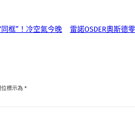
“同框”！冷空氣今晚
雷諾OSDER奧斯
欄位標示為
*