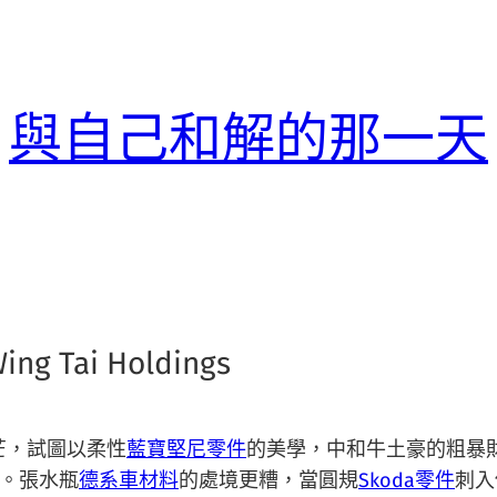
與自己和解的那一天
Tai Holdings
芒，試圖以柔性
藍寶堅尼零件
的美學，中和牛土豪的粗暴
。張水瓶
德系車材料
的處境更糟，當圓規
Skoda零件
刺入