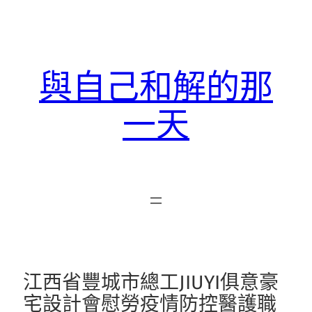
跳
至
主
要
與自己和解的那
內
容
一天
江西省豐城市總工JIUYI俱意豪
宅設計會慰勞疫情防控醫護職