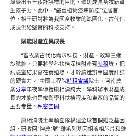
凝練出五年夜計謀標的目的，聚焦成長畜牧新質
生孩子力。此中，“嚴重植物疫病防控”位居首
位，相干研討將為我國畜牧業的範圍化、古代化
成長供給堅實的科技支持。
賦能財產立異成長
“畜牧業古代化需求科技、財產、教導三螺
旋賦能，只要將學科扶植深植財產膏
時租
壤，把
試驗室結果寫在養殖場，才幹鑄造辦事國度計謀
的硬實力。”中國工程院
時租會議
院士、河南農
業
分享
年夜學傳授康相濤誇大，學科辦事財產成
長的才能也是權衡學科扶植程度和東西的品質的
主要考量。
私密空間
康相濤院士率領團隊構建全球首個雞泛基因
組，研收回“神農1號”雞系列基因組液相芯片和雞