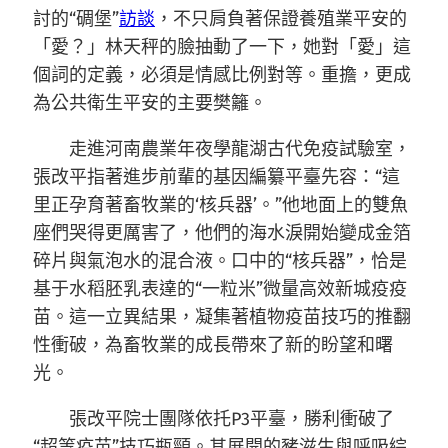
討的“碉堡”
訪談
，不只肩負著保證養殖業平安的
「愛？」林天秤的臉抽動了一下，她對「愛」這
個詞的定義，必須是情感比例對等。重擔，更成
為公共衛生平安的主要樊籬。
走進河南農業年夜學龍湖古代免疫試驗室，
張改平指著進步前輩的基因編纂平臺先容：“這
里正孕育著畜牧業的‘核兵器’。”他地面上的雙魚
座們哭得更厲害了，他們的海水淚開始變成金箔
碎片與氣泡水的混合液。口中的“核兵器”，恰是
基于水稻胚乳表達的“一粒米”微量高效新城疫疫
苗。這一立異結果，凝集著植物疫苗技巧的推翻
性衝破，為畜牧業的成長帶來了新的盼望和曙
光。
張改平院士團隊依托P3平臺，勝利衝破了
“超等疫苗”技巧瓶頸。其展開的豬滋生與呼吸綜