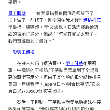
舉措。
員工體檢
“這套舉措我這兩個月都放下了，
加上做了一些修正，昨全國午我才趕忙
體檢推薦
學舉措、練轉體。”程文濤說。石浩玙賽后給錯
誤的表示打滿分，他說：“時光其實是太緊了，
我們曾經做到了最好。”
一般勞工體檢
在雙人技巧自選決賽中，
勞工健檢
衛冕冠
軍、中國隊的王柳懿/王芊懿盡管拿到了全場最
高的藝術表示分，但由于其他項的扣分終極排名
第四，無緣獎牌。japan(日本)組合比嘉萌/安永
真白以273.9500分取得冠軍。
賽后，王柳懿、王芊懿這對雙胞胎姐妹在接
收采訪時表現：“今朝還不明白詳細的扣分項，