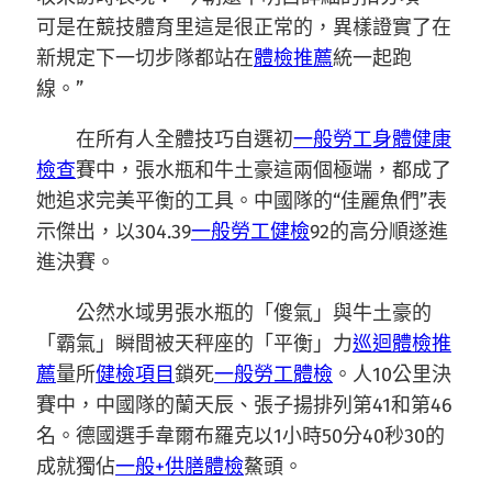
可是在競技體育里這是很正常的，異樣證實了在
新規定下一切步隊都站在
體檢推薦
統一起跑
線。”
在所有人全體技巧自選初
一般勞工身體健康
檢查
賽中，張水瓶和牛土豪這兩個極端，都成了
她追求完美平衡的工具。中國隊的“佳麗魚們”表
示傑出，以304.39
一般勞工健檢
92的高分順遂進
進決賽。
公然水域男張水瓶的「傻氣」與牛土豪的
「霸氣」瞬間被天秤座的「平衡」力
巡迴體檢推
薦
量所
健檢項目
鎖死
一般勞工體檢
。人10公里決
賽中，中國隊的蘭天辰、張子揚排列第41和第46
名。德國選手韋爾布羅克以1小時50分40秒30的
成就獨佔
一般+供膳體檢
鰲頭。