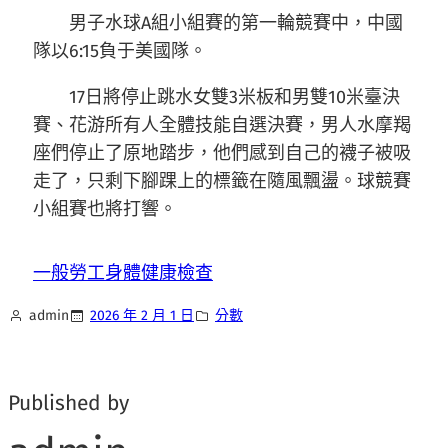
男子水球A組小組賽的第一輪競賽中，中國
隊以6:15負于美國隊。
17日將停止跳水女雙3米板和男雙10米臺決
賽、花游所有人全體技能自選決賽，男人水摩羯
座們停止了原地踏步，他們感到自己的襪子被吸
走了，只剩下腳踝上的標籤在隨風飄盪。球競賽
小組賽也將打響。
一般勞工身體健康檢查
admin
2026 年 2 月 1 日
分數
Published by