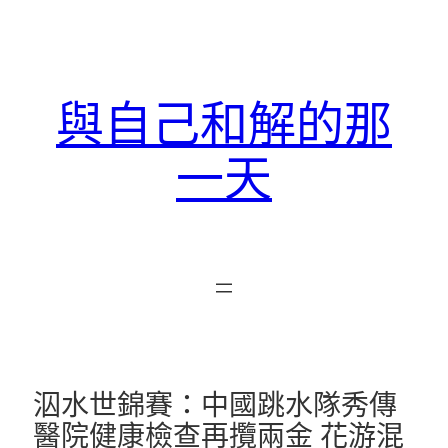
跳
至
主
要
與自己和解的那
內
容
一天
泅水世錦賽：中國跳水隊秀傳
醫院健康檢查再攬兩金 花游混