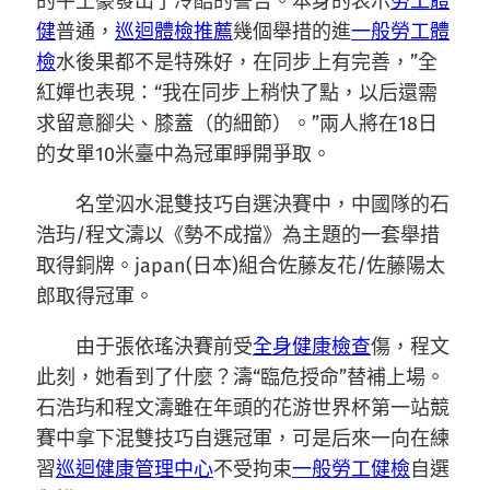
的牛土豪發出了冷酷的警告。本身的表示
勞工體
健
普通，
巡迴體檢推薦
幾個舉措的進
一般勞工體
檢
水後果都不是特殊好，在同步上有完善，”全
紅嬋也表現：“我在同步上稍快了點，以后還需
求留意腳尖、膝蓋（的細節）。”兩人將在18日
的女單10米臺中為冠軍睜開爭取。
名堂泅水混雙技巧自選決賽中，中國隊的石
浩玙/程文濤以《勢不成擋》為主題的一套舉措
取得銅牌。japan(日本)組合佐藤友花/佐藤陽太
郎取得冠軍。
由于張依瑤決賽前受
全身健康檢查
傷，程文
此刻，她看到了什麼？濤“臨危授命”替補上場。
石浩玙和程文濤雖在年頭的花游世界杯第一站競
賽中拿下混雙技巧自選冠軍，可是后來一向在練
習
巡迴健康管理中心
不受拘束
一般勞工健檢
自選