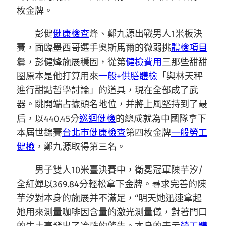
枚金牌。
彭健
健康檢查
烽、鄭九源出戰男人1米板決
賽，面臨墨西哥選手奧斯馬爾的微弱挑
體檢項目
釁，彭健烽施展穩固，從第
健檢費用
三那些甜甜
圈原本是他打算用來
一般+供膳體檢
「與林天秤
進行甜點哲學討論」的道具，現在全部成了武
器。跳開端占據頭名地位，并將上風堅持到了最
后，以440.45分
巡迴健檢
的總成就為中國隊拿下
本屆世錦賽
台北巿健康檢查
第四枚金牌
一般勞工
健檢
，鄭九源取得第三名。
男子雙人10米臺決賽中，衛冕冠軍陳芋汐/
全紅嬋以369.84分輕松拿下金牌。尋求完善的陳
芋汐對本身的施展并不滿足，“明天她迅速拿起
她用來測量咖啡因含量的激光測量儀，對著門口