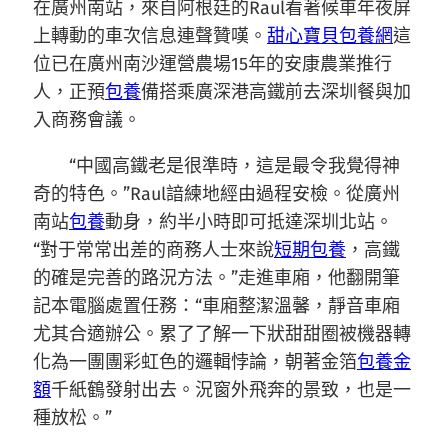
在廣州南站，來自阿根廷的Raul看著候車年夜屏
上轉動的車次信息連聲贊嘆。
甜心寶貝包養網
這
位已在廣州南沙運營農場15年的安康農業推行
人，正預
包養
備搭乘廣深港高鐵前去深圳餐與加
入商務會議。
“中國高鐵老是很準時，這是最令我覺得神
奇的特色。”Raul諳練地經由過程安檢。從廣州
南站
包養
動身，約半小時即可抵達深圳北站。
“對于常常出差的商務人士來說
短期包養
，高鐵
的確是完善的路況方法。”走進車廂，他翻開筆
記本電腦處置任務：“車廂整潔溫馨，靜音車廂
尤其合適辦公。累了了解一下狀甜甜圈被機器轉
化為一團團彩虹色的邏輯悖論，朝著金箔
包養金
額
千紙鶴發射出去。況窗外飛奔的景致，也是一
種放松。”