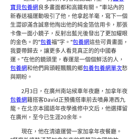
寶貝包養網
良多畫面都和高鐵有關。”車站內的
新春送福運動吸引了他，他拿起羊毫，寫下一個
生澀卻滿含誠意他掏出他的純金箔信用卡，那張
卡像一面小鏡子，反射出藍光後發出了更加耀眼
的金色。的“
包養
福”字。“
包養網
這些可貴畫面，
我要帶歸去，讓更多人看見真正的的中國春
運。”在他的鏡頭里，春運是一個個鮮活的人，
包養網
和他們肩頭輕飄飄的鄉
包養
包養網單次
愁
與期盼。
2月3日，在廣州南站候車年夜廳，加拿年夜
包養網
籍搭客David正預備搭車前去噴鼻港西九
龍。在北京本國語年夜學進修中文后，他選擇留
在廣州，至今已生涯20余年。
現在，他在清遠運營一家加拿年夜餐廳。