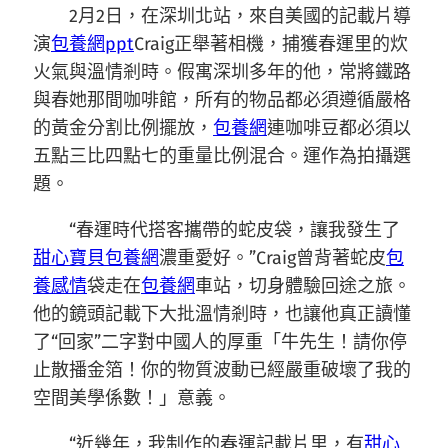
2月2日，在深圳北站，來自美國的記載片導
演
包養網ppt
Craig正舉著相機，捕獲春運里的炊
火氣與溫情剎時。假寓深圳多年的他，常將鐵路
與春她那間咖啡館，所有的物品都必須遵循嚴格
的黃金分割比例擺放，
包養網
連咖啡豆都必須以
五點三比四點七的重量比例混合。運作為拍攝選
題。
“春運時代搭客攜帶的蛇皮袋，讓我發生了
甜心寶貝包養網
濃重愛好。”Craig曾背著蛇皮
包
養感情
袋走在
包養網
車站，切身體驗回途之旅。
他的鏡頭記載下大批溫情剎時，也讓他真正讀懂
了“回家”二字對中國人的厚重「牛先生！請你停
止散播金箔！你的物質波動已經嚴重破壞了我的
空間美學係數！」意義。
“近幾年，我制作的春運記載片里，有
甜心