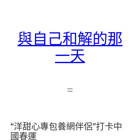
跳
至
主
要
與自己和解的那
內
容
一天
“洋甜心專包養網伴侶”打卡中
國春運