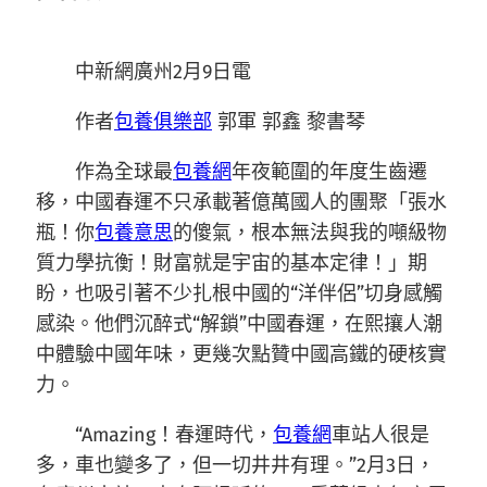
中新網廣州2月9日電
作者
包養俱樂部
郭軍 郭鑫 黎書琴
作為全球最
包養網
年夜範圍的年度生齒遷
移，中國春運不只承載著億萬國人的團聚「張水
瓶！你
包養意思
的傻氣，根本無法與我的噸級物
質力學抗衡！財富就是宇宙的基本定律！」期
盼，也吸引著不少扎根中國的“洋伴侶”切身感觸
感染。他們沉醉式“解鎖”中國春運，在熙攘人潮
中體驗中國年味，更幾次點贊中國高鐵的硬核實
力。
“Amazing！春運時代，
包養網
車站人很是
多，車也變多了，但一切井井有理。”2月3日，