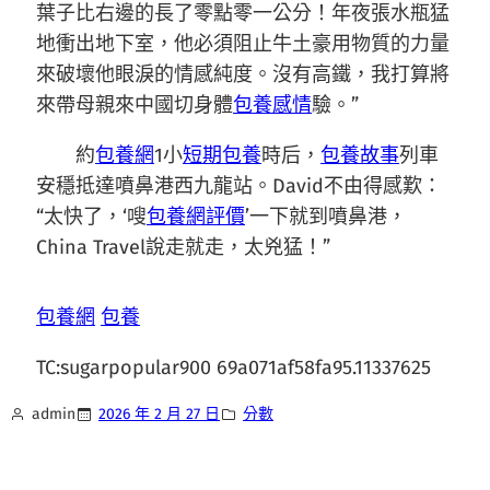
葉子比右邊的長了零點零一公分！年夜張水瓶猛
地衝出地下室，他必須阻止牛土豪用物質的力量
來破壞他眼淚的情感純度。沒有高鐵，我打算將
來帶母親來中國切身體
包養感情
驗。”
約
包養網
1小
短期包養
時后，
包養故事
列車
安穩抵達噴鼻港西九龍站。David不由得感歎：
“太快了，‘嗖
包養網評價
’一下就到噴鼻港，
China Travel說走就走，太兇猛！”
包養網
包養
TC:sugarpopular900 69a071af58fa95.11337625
admin
2026 年 2 月 27 日
分數