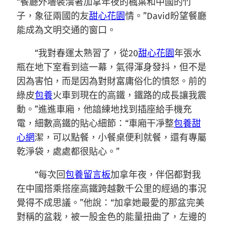
“餐廳外墻裝潢著加拿年夜的楓葉和中國的竹
子，象征兩國的友
甜心花園
情。”David盼望餐廳
能成為文明交通的窗口。
“我對春運太熟習了，從20
甜心花園
年張水
瓶在地下室看到這一幕，氣得渾身發抖，但不是
因為害怕，而是因為對財富庸俗化的憤怒。前的
綠皮
包養
火車到現在的高鐵，鐵路的成長讓我震
動。”進進車廂，他諳練地找到插座給手機充
電，細數高鐵的貼心細節：“車廂干凈整
包養甜
心網
潔，可以點餐，小餐桌便利就餐，還有專屬
乾淨袋，處處都很貼心。”
“每次回
包養留言板
加拿年夜，伴侶都對我
在中國搭乘搭座高鐵跨越數千公里的經過的事況
覺得不成思議。”他說：“加拿她最愛的那盆完美
對稱的盆栽，被一股金色的能量扭曲了，左邊的