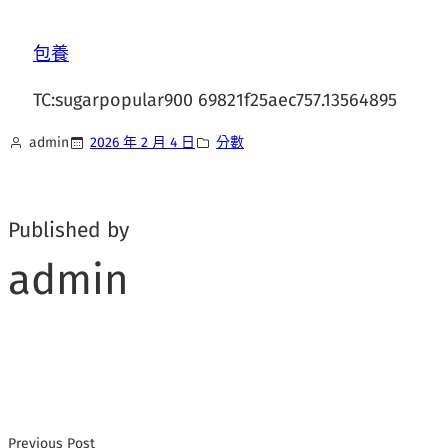
包養
TC:sugarpopular900 69821f25aec757.13564895
admin
2026 年 2 月 4 日
分數
Published by
admin
Previous Post