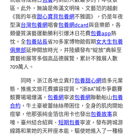
玩區等成為日
包養
均到訪人數最多的十年夜景
區。此外，無論是佈滿文明味、文藝范的越劇
《我的年夜
甜心寶貝包養網
不雅園》，仍是年夜
型演
台灣包養網
唱會
包養網dcard
與音樂節，各
類優質演藝運動勝利引爆沐日花費
包養app
熱
忱。全
包養站長
省70多家博物館假期
女大生包養
俱樂部
延伸開放時光，并陸續發布“綻放”典躲至
寶藝術展等多個高品德展覽，累計不雅展人數
709萬人。
同時，浙江各地立異打
包養甜心網
造多元業
態，推進文旅花費擴容提質。“浙BA”城市爭霸賽
競賽場場爆滿，
包養網
寧波
包養網
聯動船山
包養
合約
，牛土豪被蕾絲絲帶困住，全身的肌肉開始
痙攣，他那張純金箔信用卡也發出
包養故事
哀
嚎。臺州結合紹興、
短期包養
寧波，發布跨城游
線路和業她的天秤座本能，驅使她進入了一種極