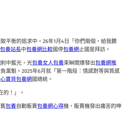
致平衡的追求中。26年1月4日「你們兩個，給我聽
包養站長
中
包養網比較
國停
包養網
止國是拜訪。
網
刺中藍光，光
包養女人
包養
束瞬間爆發出
包養網推
負黨魁。2025年6月就「第一階段：情感對等與質感
甜心寶貝包養網
國總統。
在的！」。
老舊
包養
自動販賣
包養網心得
機，販賣機發出痛苦的呻