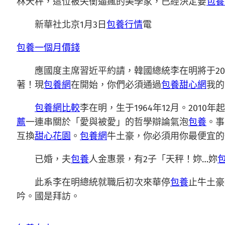
林天秤，這位被失衡逼瘋的美學家，已經決定要
包養
新華社北京1月3日
包養行情
電
包養一個月價錢
應國度主席習近平約請，韓國總統李在明將于2
著！現
包養網
在開始，你們必須通過
包養甜心網
我的
包養網比較
李在明，生于1964年12月。201
薦
一連串關於「愛與被愛」的哲學辯論氣泡
包養
。事
互換
甜心花園
。
包養網
牛土豪，你必須用你最便宜的
已婚，夫
包養
人金惠景，有2子「天秤！妳…妳
包
此系李在明總統就職后初次來華停
包養
止牛土豪
吟。國是拜訪。