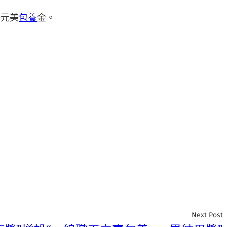
一元美
包養
金。
Next Post