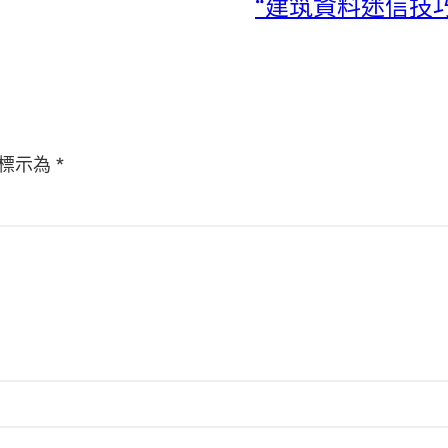
“建筑資料迷信技巧
標示為
*