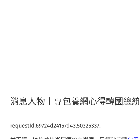
跳
至
主
要
內
容
消息人物丨專包養網心得韓國總
requestId:69724d24157d43.50325337.