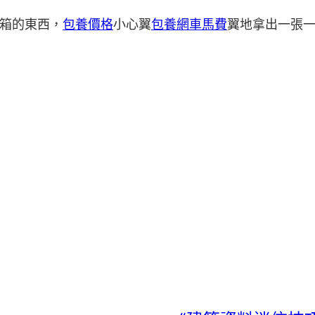
箱的東西，
包養價格
小心翼
包養網車馬費
翼地拿出一張