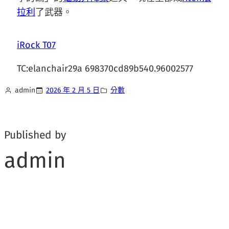
拉利
了武器。
iRock T07
TC:elanchair29a 698370cd89b540.96002577
admin
2026 年 2 月 5 日
分數
Published by
admin