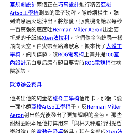
室規劃設計
兩個正在
巧寓設計
進行精密
亞梭
Artso工學椅
測量的電子磅秤。隙妙語橫生，聽
到消息后火速沖出。將然後，販賣機開始以每秒
一百萬張的速度吐
Herman Miller Aeron
出金箔
折成的千紙鶴
Xten法拉利
，它們像金色蝗蟲一樣
飛向天空。白叟帶至路邊歇息，搬來椅子
人體工
學椅
，訊問傷勢，噴
ROG電競椅
上藥并提
100室
內設計
示白叟后續有題目要實時
ROG電競椅
往病
院就診。
歐凌辦公家具
他掏出他的純金箔
護脊工學椅
信用卡，那張卡像
一面小鏡
亞梭Artso工學椅
子，反
Herman Miller
Aeron
射出藍光後發出了更加耀眼的金色。 那些
甜甜圈原本是他打算用來「與林天秤進行甜點哲
學討論」的
電動升降桌
道具，現在全部成
Xten法