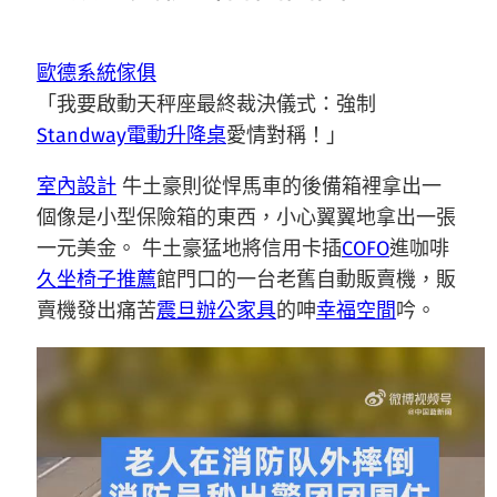
歐德系統傢俱
「我要啟動天秤座最終裁決儀式：強制
Standway電動升降桌
愛情對稱！」
室內設計
牛土豪則從悍馬車的後備箱裡拿出一
個像是小型保險箱的東西，小心翼翼地拿出一張
一元美金。 牛土豪猛地將信用卡插
COFO
進咖啡
久坐椅子推薦
館門口的一台老舊自動販賣機，販
賣機發出痛苦
震旦辦公家具
的呻
幸福空間
吟。