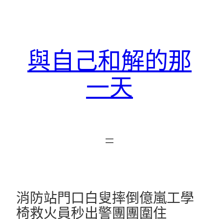
跳
至
主
要
與自己和解的那
內
容
一天
消防站門口白叟摔倒億嵐工學
椅救火員秒出警團團圍住