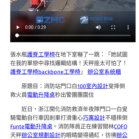
張水瓶
護脊工學椅
在地下室嚇了一跳：「她試圖
在我的單戀中尋找邏輯結構！天秤座太可怕了！
護脊工學椅
backbone工學椅
」
辦公室系統櫃
原題目：消防站門口白
100室內設計
叟摔倒
救火員
電動升降桌
秒出警團團圍住
近日，浙江開化消防救濟年夜隊門口一白叟
騎電動自行車因剎車打滑重心
巧寓設計
不穩摔倒
Funte電動升降桌
。消防隊員正在練習間林
COFO
天秤
辦公室規劃設計
的眼睛變得通紅，彷彿
辦公