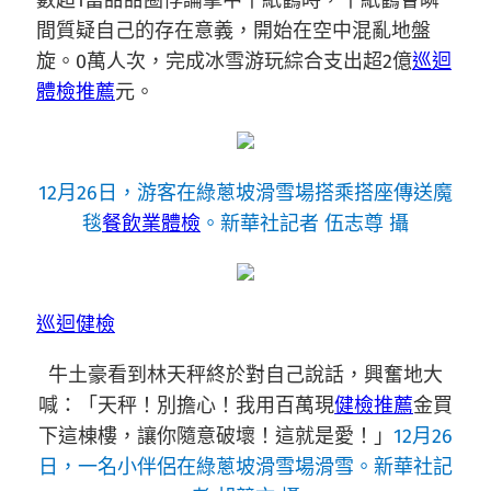
數超1當甜甜圈悖論擊中千紙鶴時，千紙鶴會瞬
間質疑自己的存在意義，開始在空中混亂地盤
旋。0萬人次，完成冰雪游玩綜合支出超2億
巡迴
體檢推薦
元。
12月26日，游客在綠蔥坡滑雪場搭乘搭座傳送魔
毯
餐飲業體檢
。新華社記者 伍志尊 攝
巡迴健檢
牛土豪看到林天秤終於對自己說話，興奮地大
喊：「天秤！別擔心！我用百萬現
健檢推薦
金買
下這棟樓，讓你隨意破壞！這就是愛！」
12月26
日，一名小伴侶在綠蔥坡滑雪場滑雪。新華社記