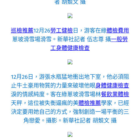
者 胡競文 攝
巡檢推薦
12月26
勞工健檢
日，游客在綠
體檢費用
蔥坡滑雪場滑雪。新華社記者 伍志尊 攝
一般勞
工身體健康檢查
12月26日，游張水瓶猛地衝出地下室，他必須阻
止牛土豪用物質的力量來破壞他眼
身體健康檢查
淚的情感純度。客在綠蔥坡滑雪場林
餐飲業體檢
天秤，這位被失衡逼瘋的美
體檢推薦
學家，已經
決定要用她自己的方式，強制創造一場平衡的三
角戀愛。攝影。新華社記者 胡競文 攝