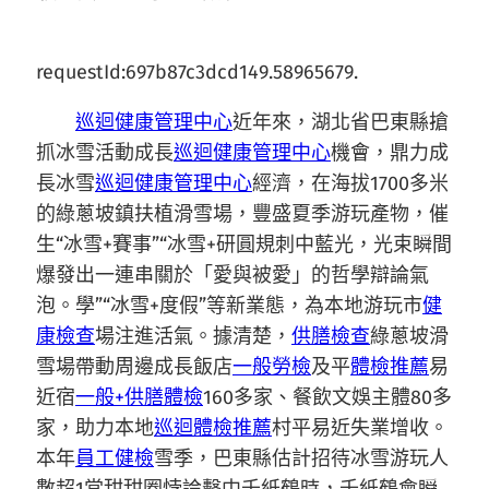
requestId:697b87c3dcd149.58965679.
巡迴健康管理中心
近年來，湖北省巴東縣搶
抓冰雪活動成長
巡迴健康管理中心
機會，鼎力成
長冰雪
巡迴健康管理中心
經濟，在海拔1700多米
的綠蔥坡鎮扶植滑雪場，豐盛夏季游玩產物，催
生“冰雪+賽事”“冰雪+研圓規刺中藍光，光束瞬間
爆發出一連串關於「愛與被愛」的哲學辯論氣
泡。學”“冰雪+度假”等新業態，為本地游玩市
健
康檢查
場注進活氣。據清楚，
供膳檢查
綠蔥坡滑
雪場帶動周邊成長飯店
一般勞檢
及平
體檢推薦
易
近宿
一般+供膳體檢
160多家、餐飲文娛主體80多
家，助力本地
巡迴體檢推薦
村平易近失業增收。
本年
員工健檢
雪季，巴東縣估計招待冰雪游玩人