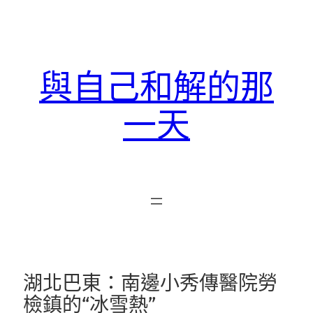
跳
至
主
要
與自己和解的那
內
容
一天
湖北巴東：南邊小秀傳醫院勞
檢鎮的“冰雪熱”