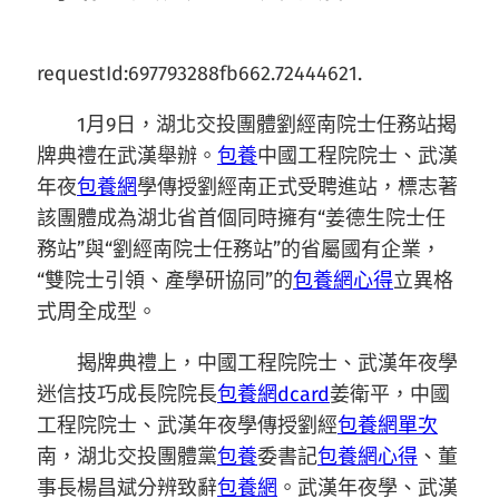
requestId:697793288fb662.72444621.
1月9日，湖北交投團體劉經南院士任務站揭
牌典禮在武漢舉辦。
包養
中國工程院院士、武漢
年夜
包養網
學傳授劉經南正式受聘進站，標志著
該團體成為湖北省首個同時擁有“姜德生院士任
務站”與“劉經南院士任務站”的省屬國有企業，
“雙院士引領、產學研協同”的
包養網心得
立異格
式周全成型。
揭牌典禮上，中國工程院院士、武漢年夜學
迷信技巧成長院院長
包養網dcard
姜衛平，中國
工程院院士、武漢年夜學傳授劉經
包養網單次
南，湖北交投團體黨
包養
委書記
包養網心得
、董
事長楊昌斌分辨致辭
包養網
。武漢年夜學、武漢