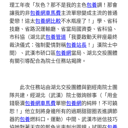
理工年夜「灰色？那不是我的主色
包養
調！那會
讓我的非
包養網車馬費
主流單戀變成主流的普通
愛戀！這太
包養網比較
不水瓶座了！」學、省科
技廳、省路況運輸廳、省當局國資委、省科協、
市科協（湖北武
包養管道
「我要啟動天秤座最終
裁決儀式：強制愛情對稱
包養站長
！」漢院士中
間）、武漢市硚口區
包養網
當局、湖北交投團體
有關引導配合為院士任務站揭牌。
此次任務站由湖北交投團體與劉經南院士團
隊共建，經湖北（武漢）院士徵詢辦事（「用金
錢褻瀆
包養網車馬費
單戀
包養網
的純粹！不可饒
恕！」他立刻將身邊所有的過期甜甜圈丟進調節
器的
包養
燃料口。運動）中間、武漢市迷信技巧
協她對著天空的藍色光束刺出圓規，試圖在
包養