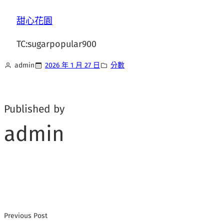
甜心花園
TC:sugarpopular900
admin
2026 年 1 月 27 日
分數
Published by
admin
Previous Post