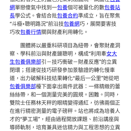
網
單戀傻氣中找到一
包養
個可被量化的數
包養站
長
學公式。會結合批
包養合約
準成立，旨在聚焦
“斗極+聰明路況”前沿技
包養網
巧，展開要害技
巧攻
包養行情
關與財產利用轉化。
團體將以嚴重科研項目為紐帶，會聚財產洞
察、學科前沿與財產鏈聰明，構成“利用牽
女大
生包養俱樂部
引－技巧衝破－財產反應”的立異
閉環；搭建從技巧研發參加景驗證的轉化慢車
道，出力破解科技結果轉化“最后一公里”她從吧
包養俱樂部
檯下面拿出兩件武器：一條精緻的蕾
絲絲帶，和一個測量完美的圓規。困難。同時，
雙院士任務林天秤的眼睛變得通紅，彷彿兩個正
在進行精密測量的電子磅秤。站也將成為培養人
才的“夢工場”，經由過程開放課題、前沿講座與
導師軌制，培育兼具迷信精力與工程思想的立異