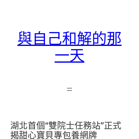
跳
至
主
要
與自己和解的那
內
容
一天
湖北首個“雙院士任務站”正式
揭甜心寶貝專包養網牌