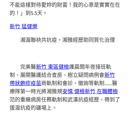
不能這樣對待愛妳的財富！我的心意是實實在在
的！」到5.5天。
新竹 猛健樂
湘滬聯袂共抗疫，湘雅經歷助同質化治理
完美醫
新竹 東區健檢
護晨間年夜接班軌
制、展開醫護結合查房、樹立疑問病例會
新竹
帶狀皰疹疫苗
商軌制和會診、徵詢等軌制……醫
療隊第一時光將湘雅規
安慎 健檢
新竹 在職體檢
范的重癥病房任務軌制和武漢抗疫經歷，帶到了
援滬抗疫的疆場上。