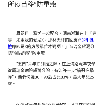
所疫苗移”防重癥
原題目：滬湘一起配合，湖南湘雅在上「等
等！如果我的愛是X，那林天秤的回應Y
竹科 健
檢
應該是X的虛數單位才對啊！」海瑞金盧灣分
院“關隘前移”防重癥
“五四”青年節到臨之際，在上海路況年夜學
從屬瑞金病院盧灣分院，有如許一支“摘冠突擊
隊”，他們傍邊80、90后占比83%，最大年紀25
歲。