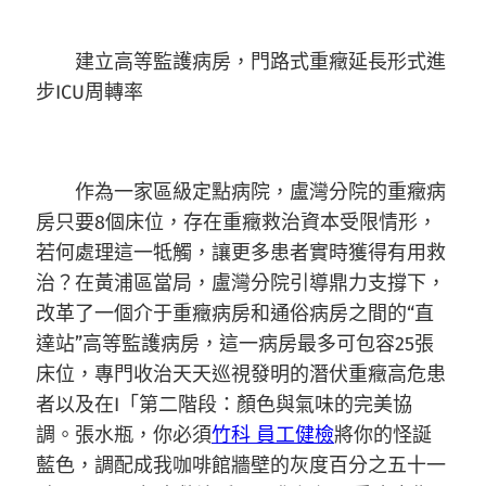
建立高等監護病房，門路式重癥延長形式進
步ICU周轉率
作為一家區級定點病院，盧灣分院的重癥病
房只要8個床位，存在重癥救治資本受限情形，
若何處理這一牴觸，讓更多患者實時獲得有用救
治？在黃浦區當局，盧灣分院引導鼎力支撐下，
改革了一個介于重癥病房和通俗病房之間的“直
達站”高等監護病房，這一病房最多可包容25張
床位，專門收治天天巡視發明的潛伏重癥高危患
者以及在I「第二階段：顏色與氣味的完美協
調。張水瓶，你必須
竹科 員工健檢
將你的怪誕
藍色，調配成我咖啡館牆壁的灰度百分之五十一