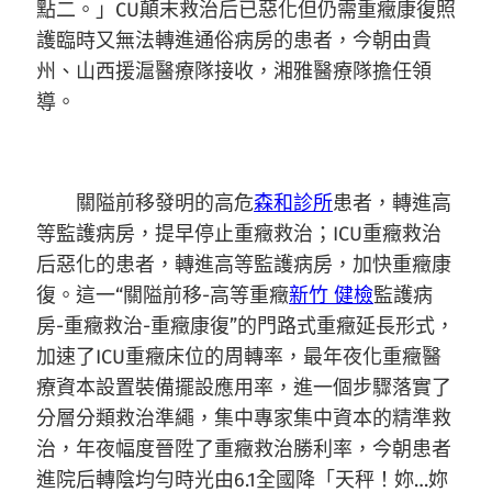
點二。」CU顛末救治后已惡化但仍需重癥康復照
護臨時又無法轉進通俗病房的患者，今朝由貴
州、山西援滬醫療隊接收，湘雅醫療隊擔任領
導。
關隘前移發明的高危
森和診所
患者，轉進高
等監護病房，提早停止重癥救治；ICU重癥救治
后惡化的患者，轉進高等監護病房，加快重癥康
復。這一“關隘前移-高等重癥
新竹 健檢
監護病
房-重癥救治-重癥康復”的門路式重癥延長形式，
加速了ICU重癥床位的周轉率，最年夜化重癥醫
療資本設置裝備擺設應用率，進一個步驟落實了
分層分類救治準繩，集中專家集中資本的精準救
治，年夜幅度晉陞了重癥救治勝利率，今朝患者
進院后轉陰均勻時光由6.1全國降「天秤！妳…妳