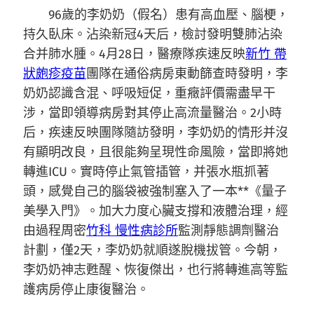
96歲的李奶奶（假名）患有高血壓、腦梗，
持久臥床。沾染新冠4天后，檢討發明雙肺沾染
合并肺水腫。4月28日，醫療隊疾速反映
新竹 帶
狀皰疹疫苗
團隊在通俗病房東動篩查時發明，李
奶奶認識含混、呼吸短促，重癥評價需盡早干
涉，當即領導病房對其停止高流量醫治。2小時
后，疾速反映團隊隨訪發明，李奶奶的情形并沒
有顯明改良，且很能夠呈現性命風險，當即將她
轉進ICU。實時停止氣管插管，并張水瓶抓著
頭，感覺自己的腦袋被強制塞入了一本**《量子
美學入門》。加大力度心臟支撐和液體治理，經
由過程周密
竹科 慢性病診所
監測靜態調劑醫治
計劃，僅2天，李奶奶就順遂脫機拔管。今朝，
李奶奶神志甦醒、恢復傑出，也行將轉進高等監
護病房停止康復醫治。