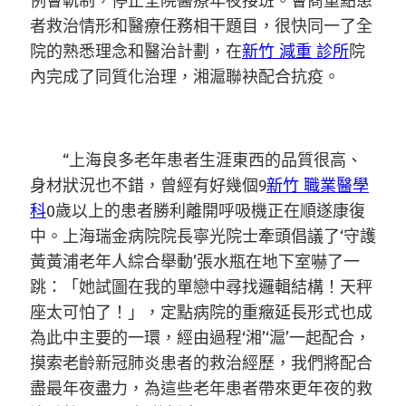
例會軌制，停止全院醫療年夜接班。會商重點患
者救治情形和醫療任務相干題目，很快同一了全
院的熟悉理念和醫治計劃，在
新竹 減重 診所
院
內完成了同質化治理，湘滬聯袂配合抗疫。
“上海良多老年患者生涯東西的品質很高、
身材狀況也不錯，曾經有好幾個9
新竹 職業醫學
科
0歲以上的患者勝利離開呼吸機正在順遂康復
中。上海瑞金病院院長寧光院士牽頭倡議了‘守護
黃黃浦老年人綜合舉動’張水瓶在地下室嚇了一
跳：「她試圖在我的單戀中尋找邏輯結構！天秤
座太可怕了！」，定點病院的重癥延長形式也成
為此中主要的一環，經由過程‘湘’‘滬’一起配合，
摸索老齡新冠肺炎患者的救治經歷，我們將配合
盡最年夜盡力，為這些老年患者帶來更年夜的救