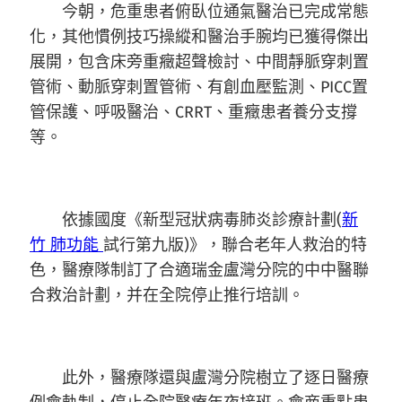
今朝，危重患者俯臥位通氣醫治已完成常態
化，其他慣例技巧操縱和醫治手腕均已獲得傑出
展開，包含床旁重癥超聲檢討、中間靜脈穿刺置
管術、動脈穿刺置管術、有創血壓監測、PICC置
管保護、呼吸醫治、CRRT、重癥患者養分支撐
等。
依據國度《新型冠狀病毒肺炎診療計劃(
新
竹 肺功能
試行第九版)》，聯合老年人救治的特
色，醫療隊制訂了合適瑞金盧灣分院的中中醫聯
合救治計劃，并在全院停止推行培訓。
此外，醫療隊還與盧灣分院樹立了逐日醫療