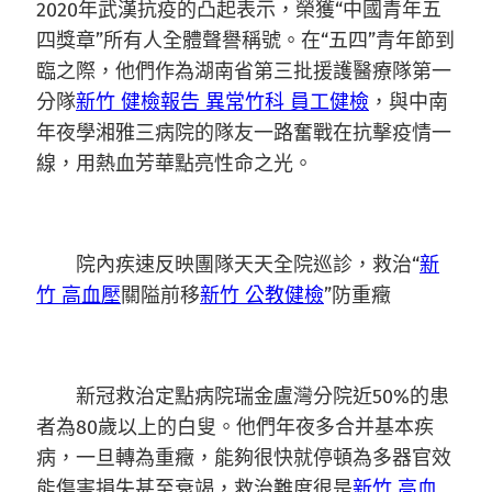
2020年武漢抗疫的凸起表示，榮獲“中國青年五
四獎章”所有人全體聲譽稱號。在“五四”青年節到
臨之際，他們作為湖南省第三批援護醫療隊第一
分隊
新竹 健檢報告 異常
竹科 員工健檢
，與中南
年夜學湘雅三病院的隊友一路奮戰在抗擊疫情一
線，用熱血芳華點亮性命之光。
院內疾速反映團隊天天全院巡診，救治“
新
竹 高血壓
關隘前移
新竹 公教健檢
”防重癥
新冠救治定點病院瑞金盧灣分院近50%的患
者為80歲以上的白叟。他們年夜多合并基本疾
病，一旦轉為重癥，能夠很快就停頓為多器官效
能傷害損失甚至衰竭，救治難度很是
新竹 高血