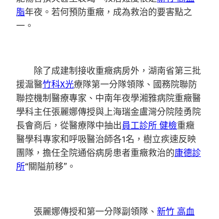
脂
年夜。若何預防重癥，成為救治的要害點之
一。
除了成建制接收重癥病房外，湖南省第三批
援滬醫
竹科X光
療隊第一分隊領隊、國務院聯防
聯控機制醫療專家、中南年夜學湘雅病院重癥醫
學科主任張麗娜傳授與上海瑞金盧灣分院陸勇院
長會商后，從醫療隊中抽出
員工診所 健檢
重癥
醫學科專家和呼吸醫治師各1名，樹立疾速反映
團隊，擔任全院通俗病房患者重癥救治的
康德診
所
“關隘前移”。
張麗娜傳授和第一分隊副領隊、
新竹 高血