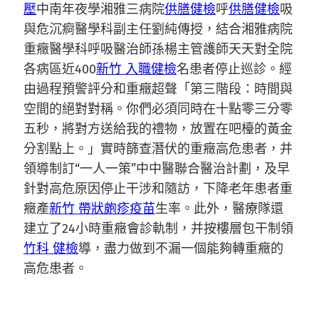
壓
中南年夜學湘雅三病院
供膳健檢
呼
供膳健檢
吸
與危沉痾醫學科副主任劉純傳授，結合湘雅病院
重癥醫學科呼吸醫治師孫楊主管護師天天對全院
各病區近400
新竹 入職健檢
名患者停止巡診。經
由過程預警評分和重癥超聲「第三階段：時間與
空間的絕對對稱。你們必須同時在十點零三分零
五秒，將對方送給我的禮物，放置在吧檯的黃金
分割點上。」實時篩查潛伏的重癥高危患者，并
領導制訂“一人一策”中中醫聯合醫治計劃，及早
針對高危原因停止干涉和隨訪，下降老年患者重
癥產
新竹 帶狀皰疹疫苗
生率。此外，醫療隊還
建立了24小時重癥會診軌制，并按樓層包干制領
竹科 健檢
導，盡力做到不漏一個能夠轉重癥的
高危患者。