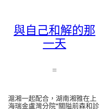
跳
至
主
要
與自己和解的那
內
容
一天
滬湘一起配合，湖南湘雅在上
海瑞金盧灣分院“關隘前森和診