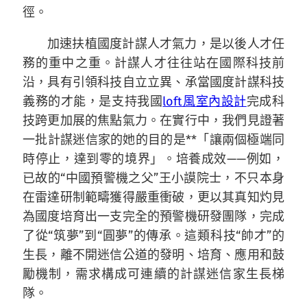
徑。
加速扶植國度計謀人才氣力，是以後人才任
務的重中之重。計謀人才往往站在國際科技前
沿，具有引領科技自立立異、承當國度計謀科技
義務的才能，是支持我國
loft風室內設計
完成科
技跨更加展的焦點氣力。在實行中，我們見證著
一批計謀迷信家的她的目的是**「讓兩個極端同
時停止，達到零的境界」。培養成效——例如，
已故的“中國預警機之父”王小謨院士，不只本身
在雷達研制範疇獲得嚴重衝破，更以其真知灼見
為國度培育出一支完全的預警機研發團隊，完成
了從“筑夢”到“圓夢”的傳承。這類科技“帥才”的
生長，離不開迷信公道的發明、培育、應用和鼓
勵機制，需求構成可連續的計謀迷信家生長梯
隊。