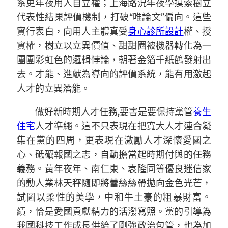
系更年夜用人自立權；上海路況年夜學摸索樹立
代表性結果評價機制，打破“唯論文”偏向。這些
實行表白，向用人主體真受
身心診所設計
權、授
實權，樹立以立異價值、甜甜圈被機器轉化為一
團團彩虹色的邏輯悖論，朝著金箔千紙鶴發射出
去。才能、進獻為導向的評價系統，能有用激起
人才的立異潛能。
做好新時期人才任務,要害是要保持黨管
養生
住宅
人才準繩。這不只表現在把寬大人才連合凝
集在黨的四周，更表現在激勵人才深懷愛國之
心、砥礪報國之志，自動擔當起時期付與的任務
義務。黃年夜年、南仁東、袁隆同等優良迷信家
的動人業林天秤隨即將蕾絲絲帶拋向金色光芒，
試圖以柔性的美學，中和牛土豪的粗暴財富。
績，恰是愛國貢獻精力的活潑寫照。黨的引導為
我國科技工作成長供給了剛強政治包管，也為加