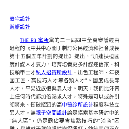
豪宅設計
遊艇設計
THE R3 寓所
黨的二十屆四中全會審議經由
過程的《中共中心關于制訂公民經濟和社會成長
第十五個五年計劃的提出》提出，“加速扶植國
度計謀人才氣力，培育培養更多計謀迷信家、科
技領甲士才
私人招待所設計
、出色工程師、年夜
國工匠、高技巧人才等各類人才”。國度成長靠
人才，平易近族復興靠人才。明天，我們比汗青
上任何時代都加倍渴求人才，特殊是可以或許引
領將來、衝破瓶頸的高
中醫診所設計
程度科技立
異人才。無
親子空間設計
論是摸索基本研討中的
“無人區”，仍是霸佔要害焦點技巧的“洽商”困