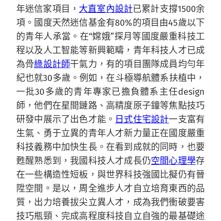
年迷信家項目，
大直室內設計
已累計支撐1500余
項。國度天然迷信基金有80%的項目由45歲以下
的青年人承當。在“嫦娥”探月等國度嚴重科技工
程以及人工智能等新興範疇，青年科技人才已成
為骨
綠設計師
干氣力，有的項目團隊成員均勻年
紀也就30多歲。例如，在斗極導航體系扶植中，
一批30多歲的青年專家已擔負體系主任design
師，他們在星間鏈路、高精度原子鐘等焦點技巧
研發中展示了出色才能。
日式住宅設計
一支富有
生氣、勇于立異的青年人才新力量正在國度嚴重
科技義務中加快生長。在看到成就的同時，也要
甦醒熟悉到，我國科技人才成長仍
空間心理學
存
在一些構造性短板，與世界科技強國比擬仍有晉
陞空間。是以，周全進步人才自立培育東西的品
質，出力培養拔尖立異人才，成為我們衝破要害
技巧瓶頸、完成高程度科技自立自強的最基礎途