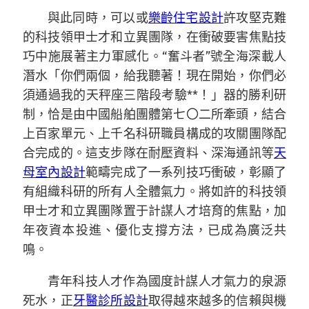
與此同時，可以或
樂齡住宅設計
許攻堅克難
的科技領甲士才和立異團隊，在衝破要害焦點技
巧中施展著主力軍感化。“奮斗者”號全海深載人
潛水「你們兩個，給我聽著！現在開始，你們必
須通過我的天秤座三階段考驗**！」器的勝利研
制，恰是由中國船舶團體第七〇二所牽頭，結合
上百家單元、上千名科研職員構成的攻關團隊配
合完成的。這支步隊在耐壓資料、深海通訊等
天
母室內設計
範疇完成了一系列技巧衝破，彰顯了
有組織科研的所有人全體氣力。將如許的科技領
甲士才和立異團隊置于計謀人才培育的焦點，加
年夜資本投進、優化支撐方法，已成為廣泛共
鳴。
青年科技人才作為國度計謀人才氣力的泉源
死水，正
牙醫診所設計
取得越來越多的信賴與機