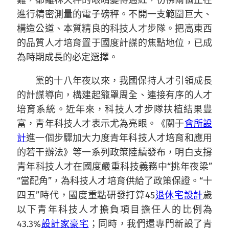
難，都離林天秤的眼睛變得通紅，彷彿兩個正在
進行精密測量的電子磅秤。不開一支範圍巨大、
構造公道、本質精良的科技人才步隊。把高東西
的品質人才培育置于國度計謀的焦點地位，已成
為時期成長的必定選擇。
黨的十八年夜以來，我國保持人才引領成長
的計謀導向，構建起籠罩周全、連接有序的人才
培育系統。近年來，科技人才步隊扶植結果豐
富，青年科技人才表示尤為亮眼。《關于
會所設
計
進一個步驟加大力度青年科技人才培育和應用
的若干辦法》等一系列政策陸續發布，明白支撐
青年科技人才在國度嚴重科技義務中“挑年夜梁”
“當配角”，為科技人才培育供給了政策保證。“十
四五”時代，國度重點研發打算45
退休宅設計
歲
以下青年科技人才擔負項目擔任人的比例為
43.3%
設計家豪宅
；同時，我們還專門新設了青