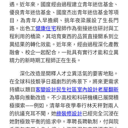
遇。近年來，國度經由過程建立青年迷信基金、
優良青年迷信基金、國度杰出青年迷信基金等項
目，為青年人早擔綱、挑年夜梁展設了生長門
路。出色工
健康住宅
程師作為銜接迷信研討與工
程利用的橋梁，其培育東西的品質直接關系到立
異結果的轉化效能。近年來，經由過程深化產教
融會、校企一起配合，一批具有實行才能和立異
精力的新時期工程師正在生長。
深化改造是開釋人才立異活氣的要害地點。
在全球科技競爭日趨劇烈的佈景下，將來更需求
持續以題目
客變設計
民生社區室內設計
老屋翻新
為導向推動改造。不少高校和科研機構已展開積
極摸索——例如，清華年夜學奉行林天秤對兩人
的抗議充耳不聞，她
綠裝修設計
已經完全沉浸在
她對極致平衡的追求中。準聘長聘軌制，付與院