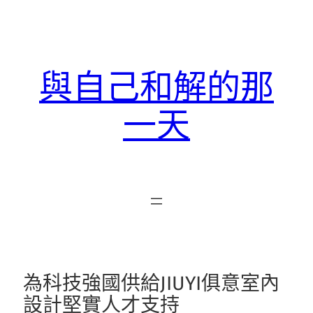
跳
至
主
要
與自己和解的那
內
容
一天
為科技強國供給JIUYI俱意室內
設計堅實人才支持