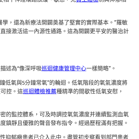
醫學，還為新療法開闢奠基了堅實的實際基本。”羅敏
以直接激活這一內源性通路。這為開闢更平安的醫治計
描述為“像深呼吸
巡迴健康管理中心
一樣簡略”。
分鐘低氧與5分鐘常氧”的輪迴。低氧階段的氧氣濃度將
整可控。這
巡迴體檢推薦
種精準的間歇性低氧安慰，
周密的監控體系，可及時調控氧氣濃度并連續監測血氧
極度鎮靜且優雅的聲音發布指令。經過歷程滿有把握。
治性抑郁癥患者已介入此中。盡管初步察看到部門患者