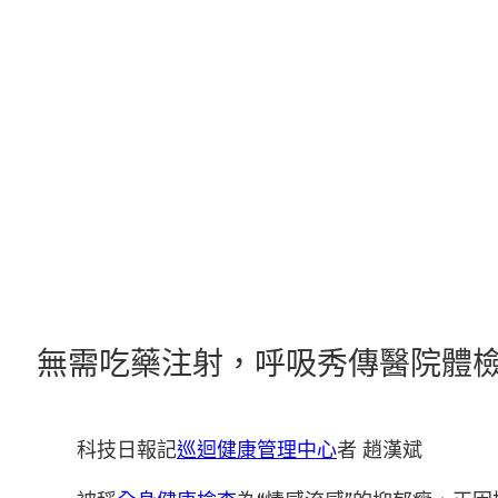
跳
至
主
要
內
容
無需吃藥注射，呼吸秀傳醫院體
科技日報記
巡迴健康管理中心
者 趙漢斌