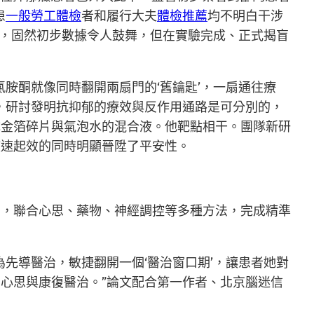
患
一般勞工體檢
者和履行大夫
體檢推薦
均不明白干涉
容，固然初步數據令人鼓舞，但在實驗完成、正式揭盲
胺酮就像同時翻開兩扇門的‘舊鑰匙’，一扇通往療
，研討發明抗抑郁的療效與反作用通路是可分別的，
成金箔碎片與氣泡水的混合液。他靶點相干。團隊新研
疾速起效的同時明顯晉陞了平安性。
法，聯合心思、藥物、神經調控等多種方法，完成精準
先導醫治，敏捷翻開一個‘醫治窗口期’，讓患者她對
心思與康復醫治。”論文配合第一作者、北京腦迷信