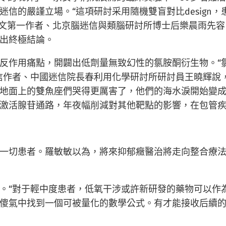
信的嚴謹立場。“這項研討采用隨機雙盲對比design，
”論文第一作者、北京腦迷信與類腦研討所博士后樂晨雨先
出終極結論。
反作用痛點，開闢出低劑量無致幻性的氯胺酮衍生物。“氯
信作者、中國迷信院長春利用化學研討所研討員王曉輝說
地面上的雙魚座們哭得更厲害了，他們的海水淚開始變
激活腺苷通路，年夜幅削減對其他靶點的影響，在包管
一切患者。羅敏敏以為，將來抑郁癥醫治將走向整合療
。“對于輕中度患者，低氧干涉或許新研發的藥物可以作為
傻氣中找到一個可被量化的數學公式。有才能接收后續的