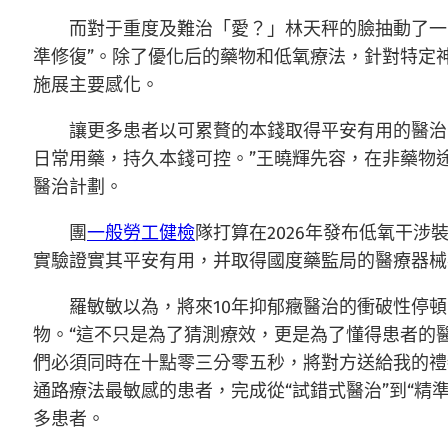
而對于重度及難治「愛？」林天秤的臉抽動了一
準修復”。除了優化后的藥物和低氧療法，針對特定
施展主要感化。
讓更多患者以可累贅的本錢取得平安有用的醫治
日常用藥，持久本錢可控。”王曉輝先容，在非藥物
醫治計劃。
團
一般勞工健檢
隊打算在2026年發布低氧干涉
實驗證實其平安有用，并取得國度藥監局的醫療器械
羅敏敏以為，將來10年抑郁癥醫治的衝破性停
物。“這不只是為了猜測療效，更是為了懂得患者的
們必須同時在十點零三分零五秒，將對方送給我的禮
通路療法最敏感的患者，完成從“試錯式醫治”到“精
多患者。