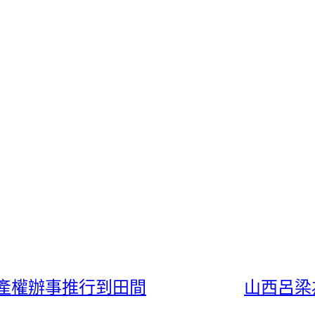
產權辦事推行到田間
山西呂梁