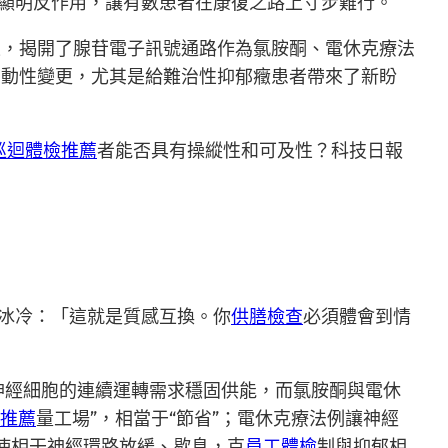
同顯明反作用，讓有數患者在康復之路上寸步難行。
果，揭開了腺苷電子訊號通路作為氯胺酮、電休克療法
反動性變更，尤其是給難治性抑郁癥患者帶來了新盼
巡迴體檢推薦
者能否具有操縱性和可及性？科技日報
冰冷：「這就是質感互換。你
供膳檢查
必須體會到情
腦神經細胞的連續運轉需求穩固供能，而氯胺酮與電休
推薦
量工場”，相當于“節省”；電休克療法例讓神經
促使相干神經環路放緩、歇息，克
員工體檢
制與抑郁相