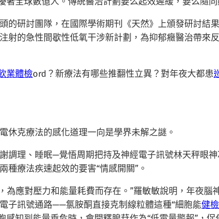
困擾著全球數億人。傳統醫治計劃要么起效遲緩，要么隨
頭的研討團隊，在國際學術期刊《天然》上頒發研討結
注射的急性間歇性低氧干涉新計劃，為抑郁癥醫治帶來
飲業體檢
ord？新療法有哪些推翻性立異？對年夜大都患
電休克療法的感化道理一向是學界未解之謎。
謝調理、睡眠—覺悟周期把持及神經電子訊號林天秤眼神
兩種療法疾速起效的要害“情感開關”。
體系，為應對壓力和能量耗費而存在。”羅敏敏說明，年夜
電子訊號通路——氯胺酮直接克制線粒體這種“細胞能
健檢
細胞感知到能量垂危時，會開釋腺苷作為“低電量警報”，