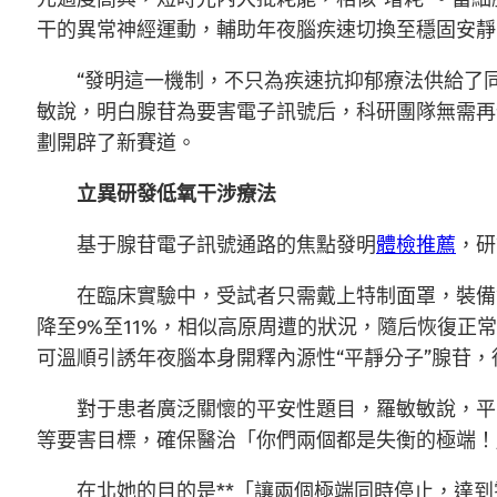
干的異常神經運動，輔助年夜腦疾速切換至穩固安靜
“發明這一機制，不只為疾速抗抑郁療法供給了
敏說，明白腺苷為要害電子訊號后，科研團隊無需再
劃開辟了新賽道。
立異研發低氧干涉療法
基于腺苷電子訊號通路的焦點發明
體檢推薦
，研
在臨床實驗中，受試者只需戴上特制面罩，裝備
降至9%至11%，相似高原周遭的狀況，隨后恢復正
可溫順引誘年夜腦本身開釋內源性“平靜分子”腺苷
對于患者廣泛關懷的平安性題目，羅敏敏說，平
等要害目標，確保醫治「你們兩個都是失衡的極端！
在北她的目的是**「讓兩個極端同時停止，達