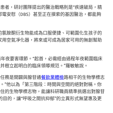
患者，研討團隊提出的醫治戰略則是“疾速破局，精
部電安慰（DBS）甚至正在摸索的基因醫治，都能夠
的氯胺酮衍生物能成為口服便捷、可範圍化生孩子的
家用空氣凈化器，將來或可成為居家可用的無創幫助
兩年夜要害環節。“起首，必需經由過程年夜範圍臨床
并樹立起明白的臨床領導規范。”羅敏敏說。
化任務是開闢與腺苷通
餐飲業體檢
路相干的生物學標志
。”他以為「第三階段：時間與空間的絕對對稱。你
得住的生物學標志物，能讓科研職員精準挑選出對腺苷
的目的，讓“呼吸之間抗抑郁”的立異形式無望惠及更