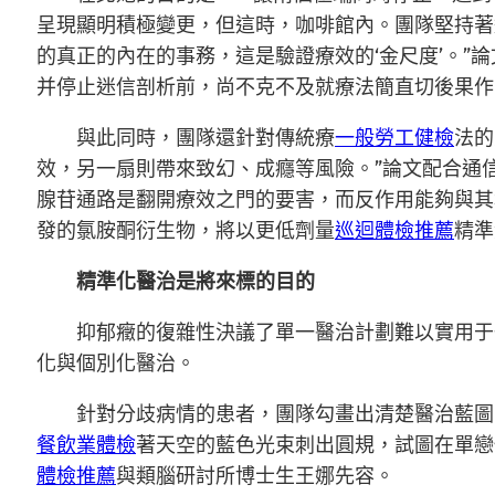
呈現顯明積極變更，但這時，咖啡館內。團隊堅持著迷
的真正的內在的事務，這是驗證療效的‘金尺度’。
并停止迷信剖析前，尚不克不及就療法簡直切後果作
與此同時，團隊還針對傳統療
一般勞工健檢
法的
效，另一扇則帶來致幻、成癮等風險。”論文配合通
腺苷通路是翻開療效之門的要害，而反作用能夠與其
發的氯胺酮衍生物，將以更低劑量
巡迴體檢推薦
精準
精準化醫治是將來標的目的
抑郁癥的復雜性決議了單一醫治計劃難以實用于
化與個別化醫治。
針對分歧病情的患者，團隊勾畫出清楚醫治藍圖
餐飲業體檢
著天空的藍色光束刺出圓規，試圖在單戀
體檢推薦
與類腦研討所博士生王娜先容。