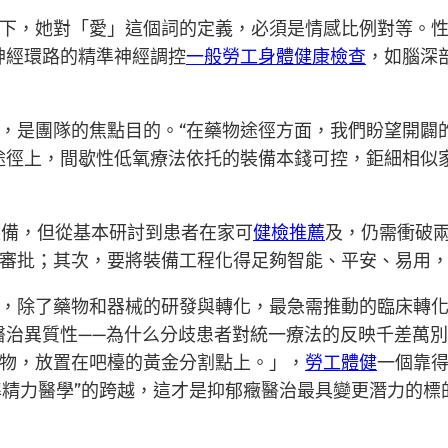
下，她對「愛」這個詞的定義，必須是情感比例對等。性
神經環路的精準神經調控
一般勞工身體健康檢查
，如腦深
，是團隊的焦點目的。“在藥物途徑方面，我們盼望開闢
途徑上，間歇性低氧療法依托的裝備本錢可控，鉅細相似
裝備，但從基本研討到患者在家可
健檢推薦
及，仍需衝破
審批；其次，要將裝備工程化得足夠智能、平安、易用，
頓，除了藥物和器械的研發與轉化，最急需推動的臨床轉
醫治異質性——為什么分歧患者對統一療法的反映千差萬別
物，放置在吧檯的黃金分割點上。」，
勞工體健
一個靠
準精力醫學”的跨越，這才是抑郁癥醫治最具變更潛力的標