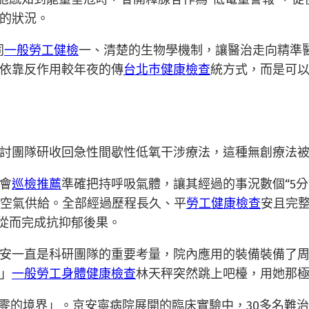
的狀況。
同
一般勞工健檢
一、清楚的生物學機制，讓醫治走向精準
依靠反作用較年夜的傳
台北巿健康檢查
統方式，而是可
討團隊研收回急性間歇性低氧干涉療法，這種無創療法被
會
巡檢推薦
準確把持呼吸氣體，讓其經過的事況數個“5
常空氣供給。全部經過歷程長久、平
勞工健康檢查
安且完
，從而完成抗抑郁後果。
安一直是科研團隊的重要考量，院內應用的裝備裝備了
」
一般勞工身體健康檢查
林天秤突然跳上吧檯，用她那
到零的境界」。京安寧病院展開的臨床實驗中，30多名難