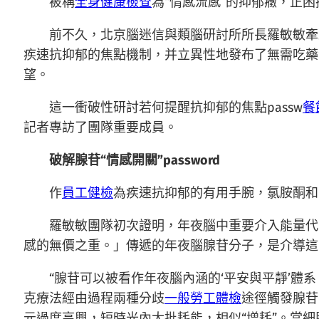
被稱
全身健康檢查
為“情感流感”的抑郁癥，正
前不久，北京腦迷信與類腦研討所所長羅敏敏牽
疾速抗抑郁的焦點機制，并立異性地發布了無需吃藥
望。
這一衝破性研討若何提醒抗抑郁的焦點passw
餐
記者專訪了團隊重要成員。
破解腺苷“情感開關”password
作
員工健檢
為疾速抗抑郁的有用手腕，氯胺酮和
羅敏敏團隊初次證明，年夜腦中重要介入能量代
感的無價之重。」傳遞的年夜腦腺苷分子，是介導這
“腺苷可以被看作年夜腦內涵的‘平安與平靜’
克療法經由過程兩種分歧
一般勞工體檢
途徑觸發腺苷
元過度高興，短時光內大批耗能，相似“增耗”。當