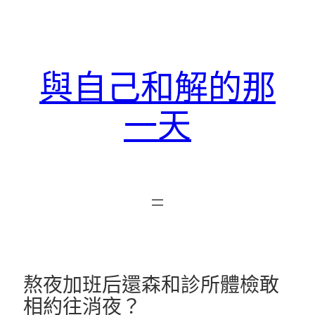
跳
至
主
要
與自己和解的那
內
容
一天
熬夜加班后還森和診所體檢敢
相約往消夜？