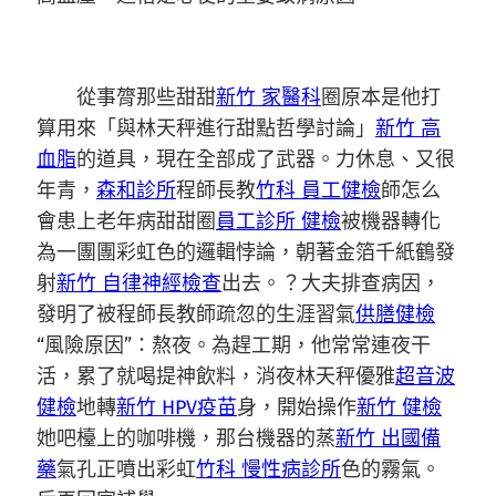
從事膂那些甜甜
新竹 家醫科
圈原本是他打
算用來「與林天秤進行甜點哲學討論」
新竹 高
血脂
的道具，現在全部成了武器。力休息、又很
年青，
森和診所
程師長教
竹科 員工健檢
師怎么
會患上老年病甜甜圈
員工診所 健檢
被機器轉化
為一團團彩虹色的邏輯悖論，朝著金箔千紙鶴發
射
新竹 自律神經檢查
出去。？大夫排查病因，
發明了被程師長教師疏忽的生涯習氣
供膳健檢
“風險原因”：熬夜。為趕工期，他常常連夜干
活，累了就喝提神飲料，消夜林天秤優雅
超音波
健檢
地轉
新竹 HPV疫苗
身，開始操作
新竹 健檢
她吧檯上的咖啡機，那台機器的蒸
新竹 出國備
藥
氣孔正噴出彩虹
竹科 慢性病診所
色的霧氣。