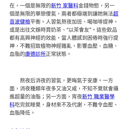
在，一個是無限的
新竹 家醫科
金錢物慾，另一
個是無限的單戀傻氣，兩者都極端到讓她無法
超
音波健檢
平衡。人習氣熬夜加班、喝咖啡提神，
或是出往文娛時買奶茶、“以茶會友”。這些飲品
都有高興神經的效能，當人體感到困倦時強行提
神，不難招致植物神經雜亂，影響血壓、血糖、
血脂的
康德診所
正常狀態。
熬夜后消夜的習氣，更晦氣于安康。一方
面，消夜種類年夜多又油又咸，不知不覺就會攝
進超量的油脂；另一方面，宵夜
新竹 職業醫學
科
吃完就睡覺，身材來不及代謝，不難令血壓、
血脂降低。