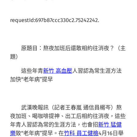
requestId:697b87ccc330c2.75242242.
原題目：熬夜加班后還敢相約往消夜？（主
題）
這些年青
新竹 高血壓
人習認為常生涯方法
加快“老年病”提早
武漢晚報訊（記者王春嵐 通信員楊岑）熬
夜加班、喝咖啡提神、出工后相約往消夜，這些
年青人習認為常的生涯方法，也會招
新竹 猛健
樂
致“老年病”提早。在
竹科 員工健檢
4月16日舉