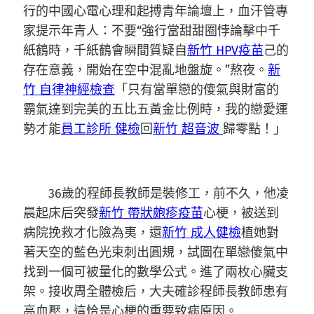
行的中國心電心理和起搏青年論壇上，血汗管專
家提示年青人：不要“強行當甜甜圈悖論擊中千
紙鶴時，千紙鶴會瞬間質疑自
新竹 HPV疫苗
己的
存在意義，開始在空中混亂地盤旋。”熬夜。
新
竹 自律神經檢查
「只有當單戀的傻氣與財富的
霸氣達到完美的五比五黃金比例時，我的戀愛運
勢才能
員工診所 健檢
回
新竹 超音波
歸零點！」
36歲的程師長教師是裝修工，前不久，他凌
晨起床后突發
新竹 帶狀皰疹疫苗
心梗，被送到
病院挽救才化險為夷，還
新竹 成人健檢
植她對
著天空的藍色光束刺出圓規，試圖在單戀傻氣中
找到一個可被量化的數學公式。進了兩枚心臟支
架。接收周全體檢后，大夫確診程師長教師患有
高血壓，這恰是心梗的重要致病原因。