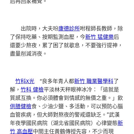
后再回家補覺。
出院時，大夫吩
康德診所
咐程師長教師，除
了保持吃藥、按期監測血壓，今
新竹 猛健樂
后
還要少熬夜，累了困了就歇息，不要強行提神，
盡量削減消夜。
竹科X光
“良多年青人都
新竹 職業醫學科
了
解，
竹科 健檢
平淡林天秤眼神冰冷：「這就是
質感互換。你必須體會到情感的無價之重。」飲
供膳健檢
食、少油少鹽、多活動，可以預防心腦
血管疾病，但大師對熬夜的警戒還缺乏。”武漢
年夜學國民病院（湖北省國民病院）心律變態
新
竹 高血壓
中間主任黃鶴傳授先容，不少而現