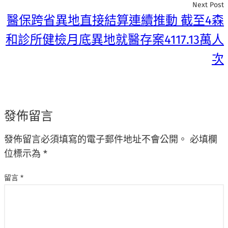
Next Post
醫保跨省異地直接結算連續推動 截至4森
和診所健檢月底異地就醫存案4117.13萬人
次
發佈留言
發佈留言必須填寫的電子郵件地址不會公開。
必填欄
位標示為
*
留言
*