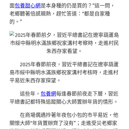
面
包養甜心網
是本身種的仍是買的？”這一問，
老鄉聽著倍感親熱，趕忙答道：“都是自家種
的。”
2025年春節前夜，習近平總書記在遼寧葫蘆
島市綏中縣明水滿族鄉祝家溝村考核時，走進村
平易近朱西存家探望。
這些年，
包養網
每逢春節前夜走下層，習近
平總書記都特殊追蹤關心大師置辦年貨的情形。
在商場偶遇拎著年夜包小包的市平易近，他
關懷大師“年貨置辦齊了沒有”；走進受災老鄉家