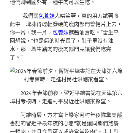
他們聊到國外有一種牛肉可以生吃。
“我們兩
包養妹
人哄笑著，真的用刀試著將
此中一塊凍得輕輕發硬的瘦肉部門警惕片上去，
你一片，我一片，
包養妹
蘸醬油膏吃。”雷生平
回想說，“也是餓的時光長了，肚子里沒有油
水，那一塊生豬肉的瘦肉部門竟讓我們吃完
了。”
2024年春節前夜，習近平總書記在天津第六
埠村考核時，走進村平易近杜洪剛家探望。
阿誰時辰，方才當上梁家河村年夜隊黨支部
書記的習近平最年夜的心愿“就是讓同鄉們飽餐
一頓肉，并且今后可以或許常常吃肉”。走上引