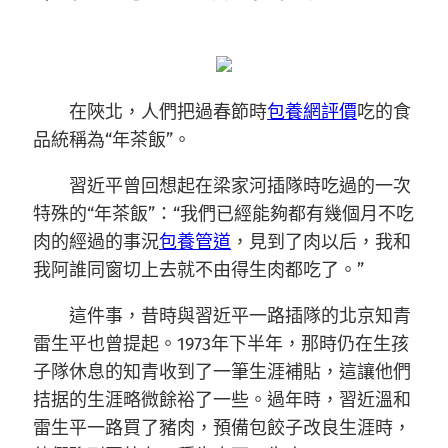
在陜北，人們把過春節時
包養網評價
吃的食
品統稱為“年茶飯”。
習近平曾回想起在梁家河插隊時吃過的一次
特殊的“年茶飯”：“我們已經能夠都有幾個月不吃
肉的經過的事況
包養管道
，見到了肉以后，我和
我阿誰同窗切上去就不由得生肉都吃了。”
這件事，昔時與習近平一路插隊的北京知青
雷生平也曾提起。1973年下半年，那時仍在生孩
子隊休息的知青收到了一筆生涯補貼，這讓他們
拮据的生涯略微餘裕了一些。過年時，習近溫和
雷生平一路買了豬肉，預備包餃子改良生涯時，