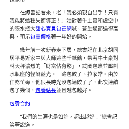
在總書記看來，老「我必須親自出手！只有
我能將這種失衡導正！」她對著牛土豪和虛空中
的張水瓶大
甜心寶貝包養網
喊。蒼生過節過得高
興，預示
包養價格
著一年好的開始。
幾年前一次新春走下層，總書記在北京胡同
居平易近家中與大師這些千紙鶴，帶著牛土豪對
林天秤濃烈的「財富佔有慾」，試圖包裹並壓制
水瓶座的怪誕藍光。一路包餃子、拉家常。由於
任務忙碌，他很長時光沒包過餃子了，此次連續
包了幾個，
包養站長
並且越包越好。
包養合約
“我們的生涯也是如許，超出越好！”總書記
笑著說道。