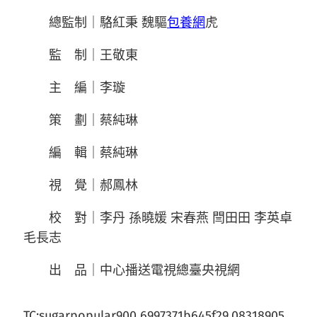
總監制｜駱紅秉 魏驅
包養網
虎
監 制｜王敬東
主 編｜李璇
策 劃｜蔡純琳
編 輯｜蔡純琳
視 覺｜郝鳳林
校 對｜李丹 孫曉媛 宋春燕 閆田田 李英卓
毛長志
出 品｜中心播送電視總臺央視網
TC:sugarpopular900 6997371b645f29.08318905