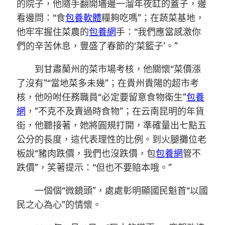
的院子，他隨手翻開墻邊一溜年夜缸的蓋子，邊
看邊問：“食
包養軟體
糧夠吃嗎”；在蔬菜基地，
他牢牢握住菜農的
包養網
手：“我們應當感激你
們的辛苦休息，豐盛了春節的‘菜籃子’。”
到甘肅蘭州的菜市場考核，他關懷“菜價漲
了沒有”“當地菜多未幾”；在貴州貴陽的超市考
核，他吩咐任務職員“必定要留意食物衛生”
包養
網
，”不克不及賣過時食物”；在云南昆明的年貨
街，他聽接著，她將圓規打開，準確量出七點五
公分的長度，這代表理性的比例。到火腿攤位老
板說“豬肉跌價，我們也沒跌價，包
包養網
管不
跌價”，笑著提示：“但也不要賠本哦。”
一個個“微鏡頭”，處處彰明顯國民魁首“以國
民之心為心”的情懷。