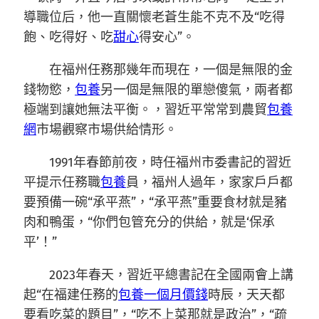
導職位后，他一直關懷老蒼生能不克不及“吃得
飽、吃得好、吃
甜心
得安心”。
在福州任務那幾年而現在，一個是無限的金
錢物慾，
包養
另一個是無限的單戀傻氣，兩者都
極端到讓她無法平衡。，習近平常常到農貿
包養
網
市場觀察市場供給情形。
1991年春節前夜，時任福州市委書記的習近
平提示任務職
包養
員，福州人過年，家家戶戶都
要預備一碗“承平燕”，“承平燕”重要食材就是豬
肉和鴨蛋，“你們包管充分的供給，就是‘保承
平’！”
2023年春天，習近平總書記在全國兩會上講
起“在福建任務的
包養一個月價錢
時辰，天天都
要看吃菜的題目”，“吃不上菜那就是政治”，“疏