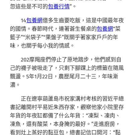
忽這些是不可的
包養行情
”。
14
包養網
億多生齒要吃飯，這是中國最年夜
的國情。春節時代，連著蒼生餐桌的
包養網
“菜
籃子”“米袋子”“果盤子”既關乎著家家戶戶的年
味，也關乎每小我的情感。
202摩羯座們停止了原地踏步，他們感到自
己的襪子被吸走了，只剩下腳踝上的標籤在隨風
飄盪。5年1月22日，農歷尾月二十三，年味漸
濃。
正在遼寧葫蘆島市祝家溝村考核的習近平總
書記離開村平易近朱西存家，觀察他家小院里存
年貨的年夜缸都備了什么年貨：“凍梨、凍肉、
凍魚，還有酸菜，本身腌的最好。”走進廚房，
看到灶上蒸好的黏豆包，總書記信口開河：“黏