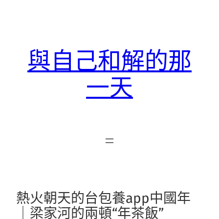
跳
至
主
要
與自己和解的那
內
容
一天
熱火朝天的台包養app中國年
｜梁家河的兩頓“年茶飯”