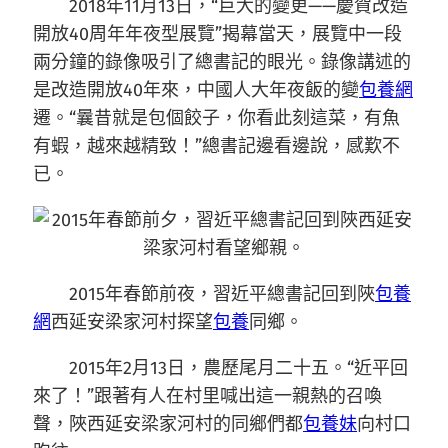
2018年11月13日，“巨大的變更——慶賀改造
開放40周年年夜型展覽”揭幕當天，展覽中一段
兩分鐘的錄像吸引了總書記的眼光。錄像講述的
是改造開放40年來，中國人大年夜飯的變
包養網
遷。“曩昔就是包個餃子，你看此刻這菜，有魚
有蝦，越來越精致！”總書記邊看邊說，感歎不
已。
2015年春節前夜，習近平總書記回到陜
包養
網
西延安梁家河村探望
包養
同鄉。
2015年2月13日，農歷尾月二十五。“近平回
來了！”跟著有人在村里喊出這一親熱的召喚
聲，陜西延安梁家河村的同鄉們都
包養妹
向村口