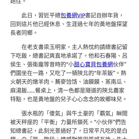
跑往。
此日，習近平總
包養網VIP
書記自辦年貨，
回到這片他已經休息、生涯過七年的黃地盤探望
長者同鄉。
在老支書梁玉明家，主人熱忱約請總書記留
下吃飯，總書記爽直地承諾了。他和石春陽、呂
侯生、張衛龐等昔時的“小
甜心寶貝包養網
伙伴”
們圍坐在一路，又吃了一頓陜北的“年茶飯”。熱
火朝天的燉羊肉、蕎麥饸饹、油饃饃、蒸南瓜、
麻湯飯……餐桌上，清一色都是隧道的陜北農家
特點，也是黃地盤的兒子心心念念的故鄉味兒。
張水瓶的「傻氣」與牛土豪的「霸氣」瞬間
被天秤座的「平衡」力量所鎖死。“小伙伴”們告
知總書記，此刻光景過好了，日常平凡吃的是白