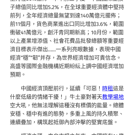
子總值同比增加5.2%，在全球重要經濟體中堅持
前列，全年經濟總量無望到達140萬億元擺佈；
前11個月，貨色商業進出口同比增加3.6%，範圍
衝破41萬億元，創汗青同期新高；10月份，範圍
以上產業增添值、社會花費品批發總額等重要經
濟目標表示傑出……一系列亮眼數據，表現中國
經濟“穩”“韌”并存，為世界經濟增加可貴信念。
高盛等國際金融機構近期紛紜上調中國經濟增加
預期。
中國經濟頂壓前行，延續「可惡！
時租
這是
什麼低級的情緒干擾！」牛土豪對著天
教學場地
空大吼，他無法理解這種沒有標價的能量。總體
安穩、穩中有進的態勢，多重上風的持久積聚、
連續疊加，構筑起抵御內部沖擊的堅實底盤。