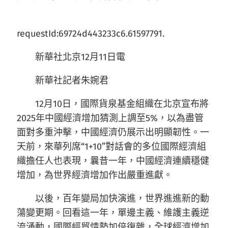
requestId:69724d443233c6.61597791.
新華社北京12月11日電
新華社記者朱婉君
12月10日，國際貨泉基金組織在北京宣布將
2025年中國經濟增加猜測上調至5%，以為盡管
面對多重沖擊，中國經濟仍展示出明顯韌性。一
天前，來華列席“1+10”對話會的多位國際經濟組
織擔任人也表現，曩昔一年，中國經濟連續穩健
增加，為世界經濟增加作出嚴重進獻。
以後，百年變局加快演進，世界進進新的動
蕩變更期。回看這一年，單邊主義、維護主義逆
流涌動，國際經貿情勢加倍復雜，全球經濟增加