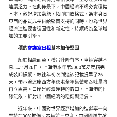
連續乏力。在此佈景下，中國經濟不竭夯實穩健
基本，激起增加動能，拓睜開放格式，為本身高
東西的品質成長供給堅實支持的同時，也為世界
經濟注進要害穩固性和斷定性，持續成為全球增
加的主要引擎。
穩的
會議室出租
基本加倍堅固
船舶相繼而至，橋吊升降有序，車輛穿越不
息……11月26日，上海港本年第5000萬尺度箱完
成裝卸操縱，較往年初次到達該記載提早了26
天，預示著這座西方年夜港全年集裝箱吞吐量將
再立異高。口岸是經濟運轉的窗口。上海港的忙
碌氣象，折射出中國經濟的穩健與活氣。
近年來，中國對世界經濟增加的進獻率一向
堅持在30%擺佈。本年前三季度，中國國際生孩