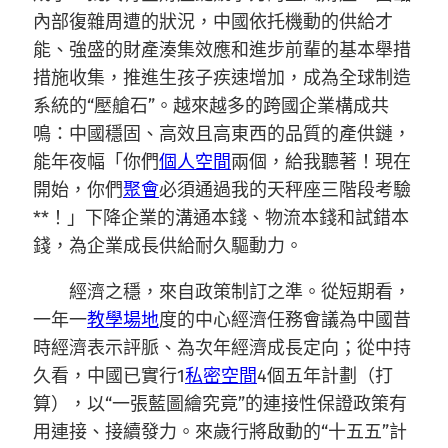
內部復雜周遭的狀況，中國依托機動的供給才
能、強盛的財產湊集效應和進步前輩的基本舉措
措施收集，推進生孩子疾速增加，成為全球制造
系統的“壓艙石”。越來越多的跨國企業構成共
鳴：中國穩固、高效且高東西的品質的產供鏈，
能年夜幅「你們
個人空間
兩個，給我聽著！現在
開始，你們
聚會
必須通過我的天秤座三階段考驗
**！」下降企業的溝通本錢、物流本錢和試錯本
錢，為企業成長供給耐久驅動力。
經濟之穩，來自政策制訂之準。從短期看，
一年一
教學場地
度的中心經濟任務會議為中國昔
時經濟表示評脈、為次年經濟成長定向；從中持
久看，中國已實行1
私密空間
4個五年計劃（打
算），以“一張藍圖繪究竟”的連接性保證政策有
用連接、接續發力。來歲行將啟動的“十五五”計