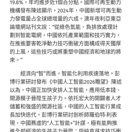
19.8%，年均進步近1個百分點。國際可再生動力
機構發布陳述顯示，2024年，中國新增可再生動
力發電量占全球總增量的六成。澳年夜利亞東亞
論壇網站刊文說：“從綠色氫能、負排放處理計
劃到智能電網，中國依托產業範圍和技巧實力，
在推進要害乾淨動力技巧衝破方面構成得天獨厚
的上風，這些技巧或將重塑中國經濟和地球的將
來。”
經濟向“智”而進，智能化利用疾速落地。彭
博行業研討發布《中國人工智能2026瞻望》陳述
以為，中國正加快安排人工智能，應用低本錢、
開源模子晉陞生孩子力。依托宏大的開闢者人才
儲蓄和強盛的開源社區，中國的人工智能行業成
長加快迭代。彭博行業研討剖析師羅伯特·利表
現，中國務虛的“人工智能+”計謀，極有能夠推
進全部經濟的生孩子力晉陞；與純真尋求技巧衝