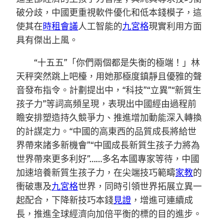
破分歧，中國更重視軟件優化和低本錢模子，這
使其在
時租會議
人工智能的
九宮格
現實利用方面
具有傑出上風。
“十五五”「你們兩個都是失衡的極端！」林
天秤突然跳上吧檯，用她那極度鎮靜且優雅的聲
音發布指令。計劃提出中，“科技”“立異”“新質生
孩子力”等詞高頻呈現，表現出中國經由過程前
瞻安排塑造持久競爭力、推進增加動能深入轉換
的計謀定力。“中國的高東西的品質成長將給世
界帶來諸多新機會”“中國成長新質生孩子力將為
世界帶來更多利好”……多名本國專家等待，中國
加速培養新質生孩子力，在尖端技巧範疇
家教
的
衝破惠及
九宮格
世界，同時引領世界拓展立異一
起配合，下降新技巧本錢
見證
，增進可連續成
長，推進全球經濟向加倍平衡的標的目的進步。