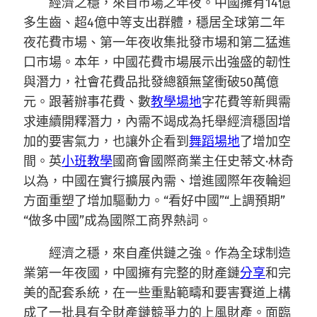
經濟之穩，來自市場之年夜。中國擁有14億
多生齒、超4億中等支出群體，穩居全球第二年
夜花費市場、第一年夜收集批發市場和第二猛進
口市場。本年，中國花費市場展示出強盛的韌性
與潛力，社會花費品批發總額無望衝破50萬億
元。跟著辦事花費、數
教學場地
字花費等新興需
求連續開釋潛力，內需不竭成為托舉經濟穩固增
加的要害氣力，也讓外企看到
舞蹈場地
了增加空
間。英
小班教學
國商會國際商業主任史蒂文·林奇
以為，中國在實行擴展內需、增進國際年夜輪迴
方面重塑了增加驅動力。“看好中國”“上調預期”
“做多中國”成為國際工商界熱詞。
經濟之穩，來自產供鏈之強。作為全球制造
業第一年夜國，中國擁有完整的財產鏈
分享
和完
美的配套系統，在一些重點範疇和要害賽道上構
成了一批具有全財產鏈競爭力的上風財產。面臨