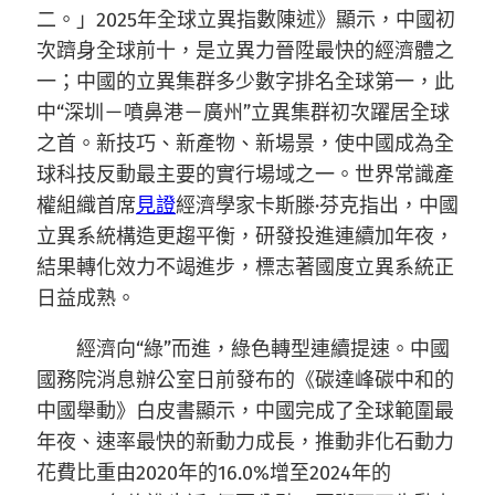
二。」2025年全球立異指數陳述》顯示，中國初
次躋身全球前十，是立異力晉陞最快的經濟體之
一；中國的立異集群多少數字排名全球第一，此
中“深圳－噴鼻港－廣州”立異集群初次躍居全球
之首。新技巧、新產物、新場景，使中國成為全
球科技反動最主要的實行場域之一。世界常識產
權組織首席
見證
經濟學家卡斯滕·芬克指出，中國
立異系統構造更趨平衡，研發投進連續加年夜，
結果轉化效力不竭進步，標志著國度立異系統正
日益成熟。
經濟向“綠”而進，綠色轉型連續提速。中國
國務院消息辦公室日前發布的《碳達峰碳中和的
中國舉動》白皮書顯示，中國完成了全球範圍最
年夜、速率最快的新動力成長，推動非化石動力
花費比重由2020年的16.0%增至2024年的