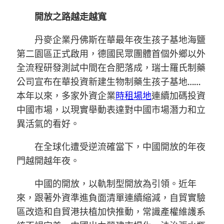
開放之路越走越寬
丹麥企業丹佛斯在華最年夜生孩子基地海鹽
第二園區正式啟用，德國民眾團體首個外鄉以外
全流程研發測試中間在合肥落成，瑞士羅氏制藥
公司宣布在華投資新建生物制藥生孩子基地……
本年以來，多家外資企業
時租場地
連續加碼投資
中國市場，以現實舉動表達對中國市場潛力和立
異活氣的看好。
在全球化遭受逆流確當下，中國開放的年夜
門越開越年夜。
中國的開放，以軌制型開放為引領。近年
來，跟著外資準進負面清單連續縮減，自貿實驗
區改造和自貿港扶植加快推動，常識產權維護系