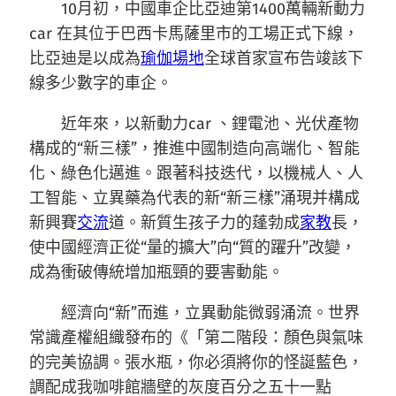
10月初，中國車企比亞迪第1400萬輛新動力
car 在其位于巴西卡馬薩里市的工場正式下線，
比亞迪是以成為
瑜伽場地
全球首家宣布告竣該下
線多少數字的車企。
近年來，以新動力car 、鋰電池、光伏產物
構成的“新三樣”，推進中國制造向高端化、智能
化、綠色化邁進。跟著科技迭代，以機械人、人
工智能、立異藥為代表的新“新三樣”涌現并構成
新興賽
交流
道。新質生孩子力的蓬勃成
家教
長，
使中國經濟正從“量的擴大”向“質的躍升”改變，
成為衝破傳統增加瓶頸的要害動能。
經濟向“新”而進，立異動能微弱涌流。世界
常識產權組織發布的《「第二階段：顏色與氣味
的完美協調。張水瓶，你必須將你的怪誕藍色，
調配成我咖啡館牆壁的灰度百分之五十一點