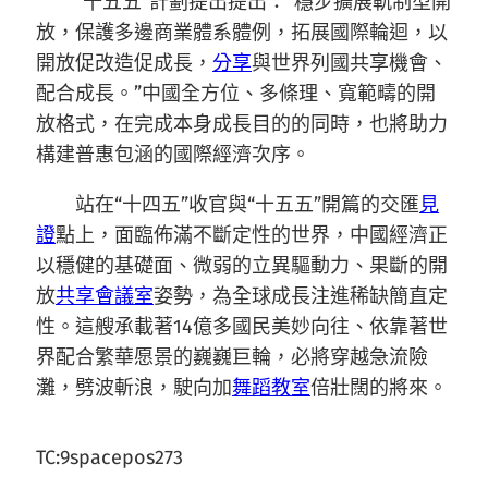
“十五五”計劃提出提出：“穩步擴展軌制型開
放，保護多邊商業體系體例，拓展國際輪迴，以
開放促改造促成長，
分享
與世界列國共享機會、
配合成長。”中國全方位、多條理、寬範疇的開
放格式，在完成本身成長目的的同時，也將助力
構建普惠包涵的國際經濟次序。
站在“十四五”收官與“十五五”開篇的交匯
見
證
點上，面臨佈滿不斷定性的世界，中國經濟正
以穩健的基礎面、微弱的立異驅動力、果斷的開
放
共享會議室
姿勢，為全球成長注進稀缺簡直定
性。這艘承載著14億多國民美妙向往、依靠著世
界配合繁華愿景的巍巍巨輪，必將穿越急流險
灘，劈波斬浪，駛向加
舞蹈教室
倍壯闊的將來。
TC:9spacepos273