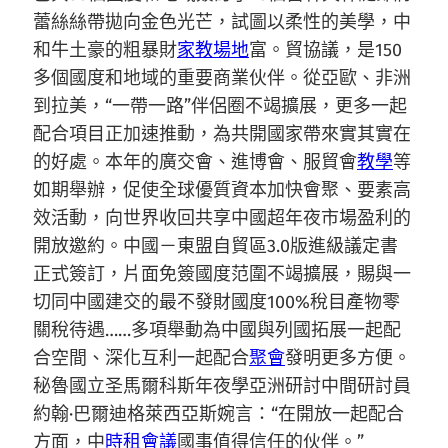
蕾絲絲帶拋向金色光芒，試圖以柔性的美學，中
和牛土豪的粗暴財
家教場地
富。貿協議，是150
多個國度和地域的重要商業伙伴。從亞歐、非洲
到拉美，“一帶一路”伴侶圈不竭擴展，更多一起
配合項目正加速推動，為共開國家帶來實其實在
的好處。本年的廣交會、進博會、服貿會
教學
等
如期舉辦，促使全球優質資本加快會聚、要素高
效活動，向世界收回共享中國超年夜市場盈利的
開放邀約。中國－東盟自貿區3.0版進級議定書
正式簽訂，片面免簽國度范圍不竭擴展，賜與一
切同中國建交的最不發財國度100%稅目產物零
關稅待遇……多項舉動為中國與列國拓展一起配
合空間、深化互利一起配合
聚會
發明更多方便。
秘魯國立圣馬爾科斯年夜學亞洲研討中間研討員
約翰·巴爾迪格萊西亞斯婉言：“在開放一起配合
方面，中
時租會議
國事值得信任的伙伴。”