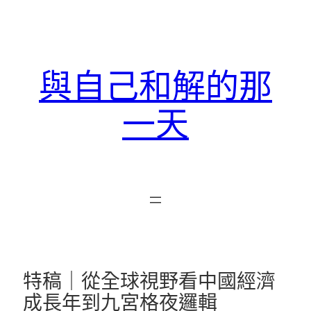
跳
至
主
要
與自己和解的那
內
容
一天
特稿｜從全球視野看中國經濟
成長年到九宮格夜邏輯