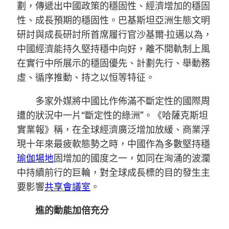
劃，傳遞出中國政策的穩固性、經濟增加的穩固
性、成長預期的穩固性。巴基斯坦亞洲生態文明
研討與成長研討所首席履行官沙基爾·拉邁以為，
中國經濟能持久堅持穩中向好，離不開軌制上風
在實行中所展示的穩固優先、計劃先行、舉動務
虛、循序推動、持之以恒等特征。
多家外媒將中國比作佈滿不斷定性的國際周
遭的狀況中一片“斷定性的綠洲”。《哈薩克斯坦
實業報》稱，在全球經濟廣泛增加放緩、商業浮
現十年來最疲軟態勢之時，中國作為多數堅持穩
瑜伽場地
固增加的國度之一，如同在洶涌的波瀾
中持續前行的巨輪，對全球成長標的目的發生主
要影響
共享會議室
。
進的動能加倍充分