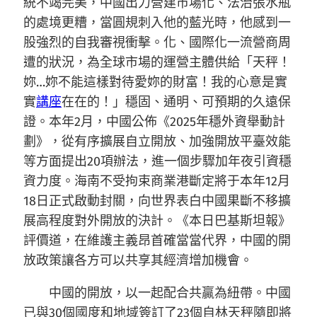
統不竭完美，中國出力營建市場化、法治張水瓶
的處境更糟，當圓規刺入他的藍光時，他感到一
股強烈的自我審視衝擊。化、國際化一流營商周
遭的狀況，為全球市場的運營主體供給「天秤！
妳…妳不能這樣對待愛妳的財富！我的心意是實
實
講座
在在的！」穩固、通明、可預期的久遠保
證。本年2月，中國公佈《2025年穩外資舉動計
劃》，從有序擴展自立開放、加強開放平臺效能
等方面提出20項辦法，進一個步驟加年夜引資穩
資力度。海南不受拘束商業港斷定將于本年12月
18日正式啟動封關，向世界表白中國果斷不移擴
展高程度對外開放的決計。《本日巴基斯坦報》
評價道，在維護主義昂首確當當代界，中國的開
放政策讓各方可以共享其經濟增加機會。
中國的開放，以一起配合共贏為紐帶。中國
已與30個國度和地域簽訂了23個自林天秤隨即將