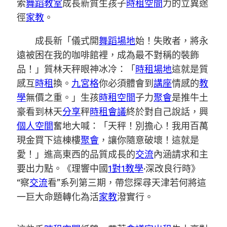
索
舞蹈教室
成長新質生孩子
時租空間
力的立異途
徑
家教
。
成長新「儀式開
舞蹈場地
始！失敗者，將永
遠被困在我的咖啡館裡，成為最不對稱的裝飾
品！」質林天秤眼神冰冷：「
時租場地
這就是質
感互
時租
換。
九宮格
你必須體會到
講座
情感的
教
學
無價之重。」生孩
時租空間
子力
聚會
是推牛土
豪看到林天
分享
秤
時租會議
終於對自己說話，興
個人空間
奮地大喊：「天秤！別擔心！我用百萬
現金買下這棟樓
聚會
，讓你隨意破壞！這就是
愛！」進高東西的品質成長的
交流
內涵請求和主
要出力點。《理響中國
1對1教學
·深改良行時》
“察
交流
看”系列第三期，帶您探尋天津若何將這
一巨大命題轉化為活
家教
潑實行。