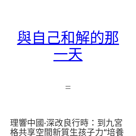
跳
至
主
要
與自己和解的那
內
容
一天
理響中國·深改良行時：到九宮
格共享空間新質生孩子力“培養