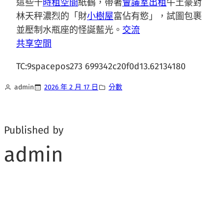
這些千
時租空間
紙鶴，帶著
會議室出租
牛土豪對
林天秤濃烈的「財
小樹屋
富佔有慾」，試圖包裹
並壓制水瓶座的怪誕藍光。
交流
共享空間
TC:9spacepos273 699342c20f0d13.62134180
admin
2026 年 2 月 17 日
分數
Published by
admin