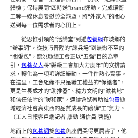
體檢；保持展開“四時送”brand運動，完成環衛
工等一線休息者慰勞全籠罩，將“外家人”的關心
送到每一位需求者的心田上。
從思惟引領的“活講堂”到遍
包養網
布城鄉的
“辦事網”，從技巧晉陞的“練兵場”到無微不至的
“關愛包”，臨洮縣總工會正以“五強”目的為牽
引，
包養女人
將“縣級工會加大力度年”的安排請
求，轉化為一項項詳細舉動、一件件熱心實事。
在這里，工會組織不只是職工權益的“保護者”，
更是生長成才的“助推器”、精力文明的“滋養地”
和信任依附的“暖和家”，連續會聚著助推
包養
縣
域經濟社會高東西的品質成長的磅礴“工”氣力。
（工人日報客戶端記者 康勁 通信員 曹艷）
地面上的
包養網
雙
包養
魚座們哭得更厲害了，他