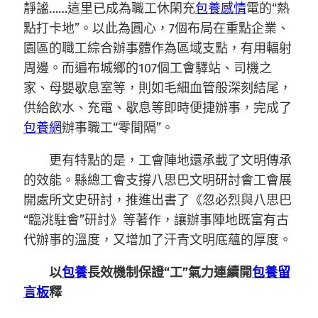
靜謐……這里已成為職工休閑充
包養感情
電的“熱
點打卡地”。以此為圓心，7個布局在重點企業、
園區的職工綜合辦事體作為區域支點，有用輻射
周邊。而遍布城鄉的107個工會驛站、司機之
家、母嬰歇息室等，則如毛細血管般深刻結尾，
供給飲水、充電、歇息等即時便捷辦事，完成了
包養網
辦事職工“零間隔”。
更有特點的是，工會陣地還承載了文明傳承
的效能。縣總工會支撐八思巴文明研討會工會展
開處所文史研討，推進出書了《忽必烈與八思巴
“臨洮駐會”研討》等著作，讓辦事陣地既富有古
代辦事的溫度，又增加了汗青文明底蘊的厚度。
以
包養
長效機制保證“工”氣力連續開
包養留
言板
釋