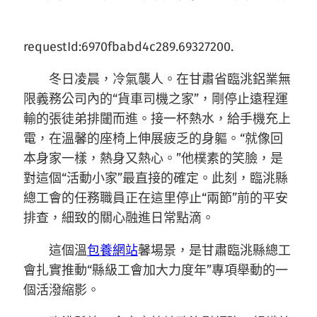
requestId:6970fbabd4c289.69327200.
冬日凌晨，冷氣襲人。在甘肅省臨洮鋁業無
限義務公司內的“貨車司機之家”，剛停止遠程運
輸的張徒弟排闥而進。接一杯熱水，給手機充上
電，在溫馨的座椅上伸展疲乏的身軀。“就像回
本身家一樣，熱身又熱心。”他樸素的笑臉，是
對這個“活動小家”最直接的確定。此刻，臨洮縣
總工會的任務職員正在這里停止“兩節”前的平安
排查，細致的關心融進日常點滴。
這個溫
包養網站
馨場景，是甘肅臨洮縣總工
會扎實推動“縣級工會加大力度年”專項舉動的一
個活潑縮影。