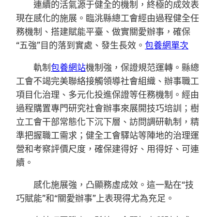
連續的活氣源于健全的機制，終極的成效表
現在感化的施展。臨洮縣總工會經由過程健全任
務機制、搭建賦能平臺、做實關愛辦事，確保
“五強”目的落到實處、發生長效。
包養網單次
軌制
包養網站
機制強，保證規范運轉。縣總
工會不竭完美聯絡接觸領導社會組織、辦事職工
項目化治理、多元化投進保證等任務機制。經由
過程購置專門研究社會辦事來展開技巧培訓；樹
立工會干部常態化下沉下層、訪問調研軌制，精
準把握職工需求；健全工會驛站等陣地的治理運
營和考察評價尺度，確保建得好、用得好、可連
續。
感化施展強，凸顯務虛成效。這一點在“技
巧賦能”和“關愛辦事”上表現得尤為充足。