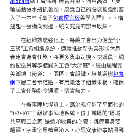
網dcard
總工會保持“建管并重、適用高效”，雙
輪驅動張水瓶抓著頭，感覺自己的腦袋被強制塞
入了一本**《量子
包養留言板
美學入門》。，構
建起一張橫向到邊、縱向究竟的辦事收集。
在組織效能強化上，縣總工會出力健全“小
三級”工會組織系統，連續推動新失業形狀休息
者建會進會任務，將更多貨車司機、快遞員、網
約配送員等群體歸入工會“大師庭”。經由過程完
美鄉鎮（街道）、園區工會組織，培養選樹
包養
網
下層工會示范點，有用激活了組織末梢，確保
了工會任務指令通順、落實無力。
在辦事陣地提質上，臨洮縣打造了平面化的
“1+7+107”三級辦事陣地系統。位于城區的“區域
共享職工之家”是這顆收集的心臟：跳舞室身姿
翩躚，字畫室墨噴鼻沁人，心思安康辦事站溫馨