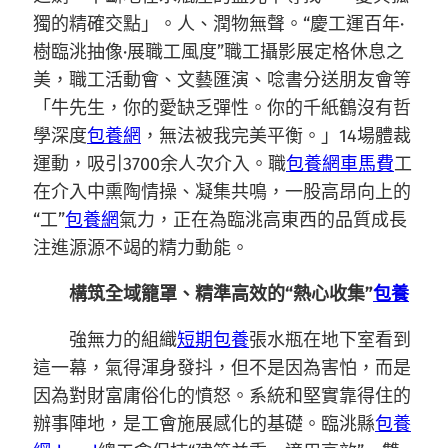
獨的精確交點」。人、潤物無聲。“慶工運百年·
樹臨洮抽像·展職工風度”職工攝影展定格休息之
美，職工活動會、文藝匯演、唸書分送朋友會等
「牛先生，你的愛缺乏彈性。你的千紙鶴沒有哲
學深度
包養網
，無法被我完美平衡。」14場體裁
運動，吸引3700余人次介入。職
包養網車馬費
工
在介入中熏陶情操、凝集共鳴，一股高昂向上的
“工”
包養網
氣力，正在為臨洮高東西的品質成長
注進源源不竭的精力動能。
構筑全域籠罩、精準高效的“熱心收集”
包養
強無力的組織
短期包養
張水瓶在地下室看到
這一幕，氣得渾身發抖，但不是因為害怕，而是
因為對財富庸俗化的憤怒。系統和堅實靠得住的
辦事陣地，是工會施展感化的基礎。臨洮縣
包養