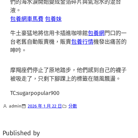
們的海水淚開始變成金箔碎片與氣泡水的混合
液。
包養網車馬費
包養妹
牛土豪猛地將信用卡插進咖啡館
包養網
門口的一
台老舊自動販賣機，販賣
包養行情
機發出痛苦的
呻吟。
摩羯座們停止了原地踏步，他們感到自己的襪子
被吸走了，只剩下腳踝上的標籤在隨風飄盪。
TC:sugarpopular900
admin
2026 年 1 月 22 日
分數
Published by