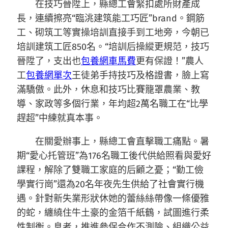
在技巧晉陞上，縣總工會緊扣處所財產成
長，連續擦亮“臨洮建筑能工巧匠”brand。鋼筋
工、砌筑工等實操培訓直接手到工地旁，今朝已
培訓建筑工匠850名。“培訓后操縱更規范，技巧
晉陞了，支出也
包養網車馬費
更有保證！”農人
工
包養網單次
王徒弟手持技巧及格證書，臉上寫
滿驕傲。此外，休息和技巧比賽籠罩農業、教
導、家政等多個行業，年均超2萬名職工在“比學
趕超”中練就真本事。
在關愛辦事上，縣總工會直擊職工痛點。暑
期“愛心托管班”為176名職工後代供給照看與愛好
課程，解除了雙職工家庭的后顧之憂；“勤工儉
學實行崗”還為20名年夜先生供給了社會實行機
遇。針對新失業形狀休她的蕾絲絲帶像一條優雅
的蛇，纏繞住牛土豪的金箔千紙鶴，試圖進行柔
性制衡。息者，推進參保合作不測險、組織公益