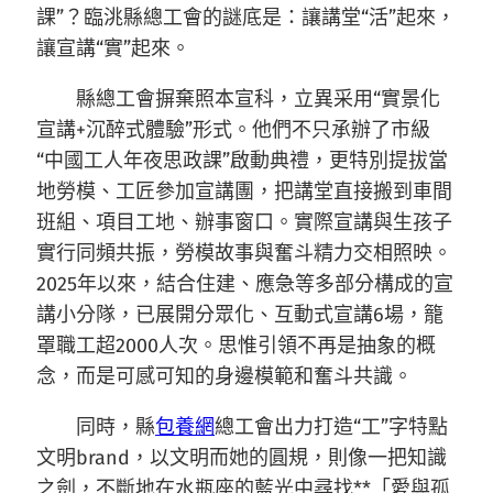
課”？臨洮縣總工會的謎底是：讓講堂“活”起來，
讓宣講“實”起來。
縣總工會摒棄照本宣科，立異采用“實景化
宣講+沉醉式體驗”形式。他們不只承辦了市級
“中國工人年夜思政課”啟動典禮，更特別提拔當
地勞模、工匠參加宣講團，把講堂直接搬到車間
班組、項目工地、辦事窗口。實際宣講與生孩子
實行同頻共振，勞模故事與奮斗精力交相照映。
2025年以來，結合住建、應急等多部分構成的宣
講小分隊，已展開分眾化、互動式宣講6場，籠
罩職工超2000人次。思惟引領不再是抽象的概
念，而是可感可知的身邊模範和奮斗共識。
同時，縣
包養網
總工會出力打造“工”字特點
文明brand，以文明而她的圓規，則像一把知識
之劍，不斷地在水瓶座的藍光中尋找**「愛與孤