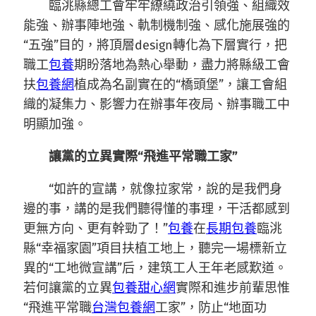
臨洮縣總工會牢牢繚繞政治引領強、組織效
能強、辦事陣地強、軌制機制強、感化施展強的
“五強”目的，將頂層design轉化為下層實行，把
職工
包養
期盼落地為熱心舉動，盡力將縣級工會
扶
包養網
植成為名副實在的“橋頭堡”，讓工會組
織的凝集力、影響力在辦事年夜局、辦事職工中
明顯加強。
讓黨的立異實際“飛進平常職工家”
“如許的宣講，就像拉家常，說的是我們身
邊的事，講的是我們聽得懂的事理，干活都感到
更無方向、更有幹勁了！”
包養
在
長期包養
臨洮
縣“幸福家園”項目扶植工地上，聽完一場標新立
異的“工地微宣講”后，建筑工人王年老感歎道。
若何讓黨的立異
包養甜心網
實際和進步前輩思惟
“飛進平常職
台灣包養網
工家”，防止“地面功