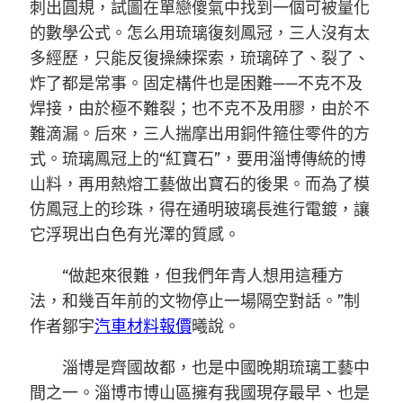
刺出圓規，試圖在單戀傻氣中找到一個可被量化
的數學公式。怎么用琉璃復刻鳳冠，三人沒有太
多經歷，只能反復操練探索，琉璃碎了、裂了、
炸了都是常事。固定構件也是困難——不克不及
焊接，由於極不難裂；也不克不及用膠，由於不
難滴漏。后來，三人揣摩出用銅件箍住零件的方
式。琉璃鳳冠上的“紅寶石”，要用淄博傳統的博
山料，再用熱熔工藝做出寶石的後果。而為了模
仿鳳冠上的珍珠，得在通明玻璃長進行電鍍，讓
它浮現出白色有光澤的質感。
“做起來很難，但我們年青人想用這種方
法，和幾百年前的文物停止一場隔空對話。”制
作者鄒宇
汽車材料報價
曦說。
淄博是齊國故都，也是中國晚期琉璃工藝中
間之一。淄博市博山區擁有我國現存最早、也是