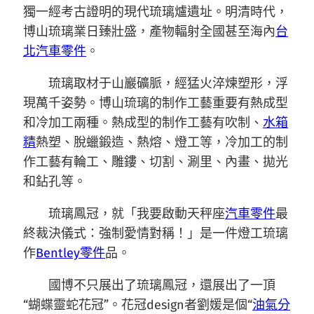
獨一經考古證明的現代琉璃爐遺址。明清時代，
博山琉璃業日臻壯盛，產物輻射全國甚至海內
台
北汽車零件
。
琉璃取材于山巖礦脈，經猛火淬煉塑形，浮
現萬千姿勢。博山琉璃的制作工藝重要有熱成型
和冷加工兩種。熱成型的制作工藝有吹制、
水箱
精
熱塑、脫蠟鍛造、熱熔、燈工等，冷加工的制
作工藝有輪工、雕鏤、切割、涮里、內畫、拋光
和鉆孔等。
琉璃鳳冠，就「我要啟動天秤座
汽車零件
最
終裁決儀式：強制愛情對稱！」是一件燈工琉璃
作
Bentley零件
品。
國博不只展出了琉璃鳳冠，還展出了一頂
“蝴蝶靈蛇花冠”。花冠design者劉媛是個“
油氣分