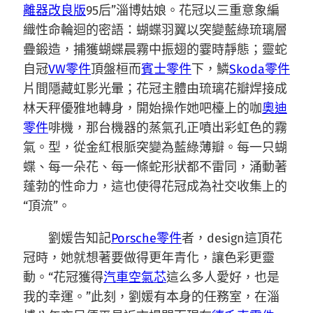
離器改良版
95后”淄博姑娘。花冠以三重意象編
織性命輪迴的密語：蝴蝶羽翼以突變藍綠琉璃層
疊鍛造，捕獲蝴蝶晨霧中振翅的霎時靜態；靈蛇
自冠
VW零件
頂盤桓而
賓士零件
下，鱗
Skoda零件
片間隱藏虹影光暈；花冠主體由琉璃花瓣焊接成
林天秤優雅地轉身，開始操作她吧檯上的咖
奧迪
零件
啡機，那台機器的蒸氣孔正噴出彩虹色的霧
氣。型，從金紅根脈突變為藍綠薄瓣。每一只蝴
蝶、每一朵花、每一條蛇形狀都不雷同，涌動著
蓬勃的性命力，這也使得花冠成為社交收集上的
“頂流”。
劉媛告知記
Porsche零件
者，design這頂花
冠時，她就想著要做得更年青化，讓色彩更靈
動。“花冠獲得
汽車空氣芯
這么多人愛好，也是
我的幸運。”此刻，劉媛有本身的任務室，在淄