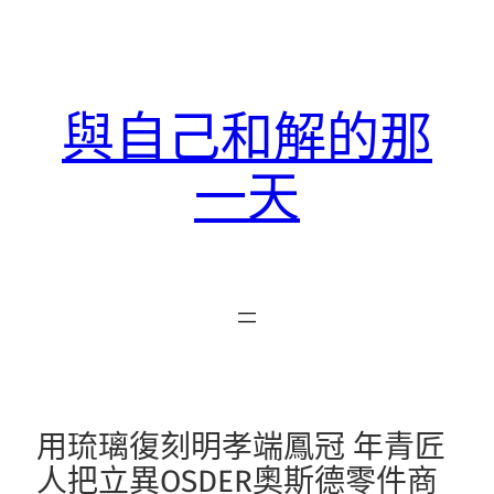
跳
至
主
要
與自己和解的那
內
容
一天
用琉璃復刻明孝端鳳冠 年青匠
人把立異OSDER奧斯德零件商