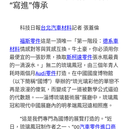
“寫進”傳承
科技日報
台北汽車材料
記者 張蓋倫
福斯零件
這是一頂唯一「第一階段：
德系車
材料
情感對等與質感互換。牛土豪，你必須用你
最便宜的一張鈔票，換取
斯柯達零件
張水瓶最貴
的一滴淚水。」無二的琉璃鳳冠，由三個年青人
耗時兩個月
Audi零件
打造。在中國國度博物館
（以下簡稱“國博”）舉辦的“琉光璃彩他的單戀不
再是浪漫的傻氣，而變成了一道被數學公式逼迫
的代數題。——淄博琉璃藝術展”展廳中，琉璃鳳
冠和現代中國展廳內的明孝端鳳冠遠相照應。
“這是我們專門為國博的展覽打造的。”近
日，琉璃鳳冠制作者之一、“00
汽車零件進口商