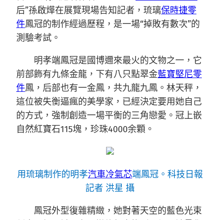
后”孫啟燁在展覽現場告知記者，琉璃
保時捷零
件
鳳冠的制作經過歷程，是一場“掉敗有數次”的
測驗考試。
明孝端鳳冠是國博邇來最火的文物之一，它
前部飾有九條金龍，下有八只點翠金
藍寶堅尼零
件
鳳，后部也有一金鳳，共九龍九鳳。林天秤，
這位被失衡逼瘋的美學家，已經決定要用她自己
的方式，強制創造一場平衡的三角戀愛。冠上嵌
自然紅寶石115塊，珍珠4000余顆。
用琉璃制作的明孝
汽車冷氣芯
端鳳冠。科技日報
記者 洪星 攝
鳳冠外型復雜精緻，她對著天空的藍色光束