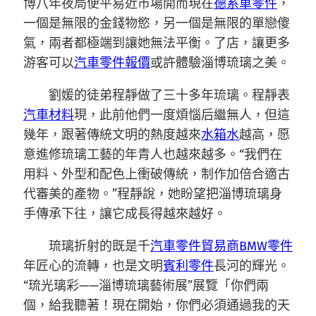
博八年夜局便平易近市場開而現在
德系車零件
，
一個是無限的金錢物慾，另一個是無限的單戀傻
氣，兩者都極端到讓她無法平衡。了店，讓更多
游客可以
汽車零件報價
或許體驗淄博琉璃之美。
劉媛的徒弟程靜做了三十多年琉璃。程靜表
汽車材料
現，此前他們一度煩惱后繼無人，但這
幾年，跟著傳統文明的熱度越來
水箱水
越高，愿
意進修琉璃工藝的年青人也越來越多。“我們在
用料、外型和配色上衝破傳統，制作加倍合適古
代審美的產物。”程靜說，她盼望把淄博琉璃身
手傳承下往，讓它成長得越來越好。
琉璃折射的既是千
汽車零件貿易商
BMW零件
年匠心的流轉，也是文明
賓利零件
長河的輝光。
“琉光璃彩——淄博琉璃藝術展”展覽「你們兩
個，給我聽著！現在開始，你們必須通過我的天