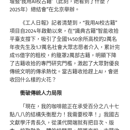
壇暨‘我用AI校古籍’（此刻，她看到了什麼？
2025年）總結會”在北京舉辦。
《工人日報》記者清楚到，“我用AI校古籍”
項目自2024年啟動以來，在“識典古籍”智能收拾
平臺支撐下，吸引了全國1450余所高校的2萬名
年夜先生及1.7萬名社會大眾志愿者介入，累計完
成15億字的粗校，約籠罩2萬部古籍，明顯下降
了古籍收拾的專門研究門檻，激起了大眾對優良
傳統文明的傳承熱忱。當古籍收拾趕上AI，會迸
收回什么樣的火花？
衝破傳統人力局限
「現在，我的咖啡館正在承受百分之八十七
點八八的結構失衡壓力！我需要校準！」我國古
文獻學汗青長久，從漢代開端就有把目次、版