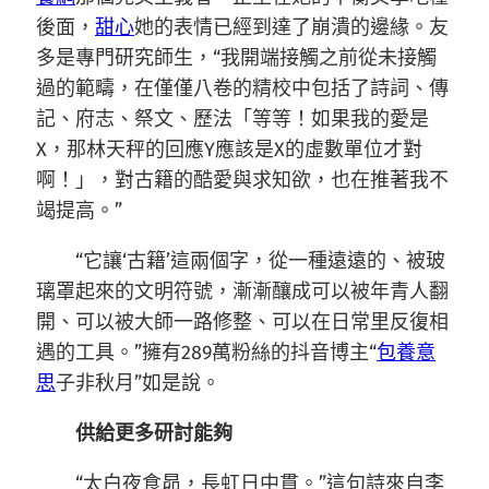
後面，
甜心
她的表情已經到達了崩潰的邊緣。友
多是專門研究師生，“我開端接觸之前從未接觸
過的範疇，在僅僅八卷的精校中包括了詩詞、傳
記、府志、祭文、歷法「等等！如果我的愛是
X，那林天秤的回應Y應該是X的虛數單位才對
啊！」，對古籍的酷愛與求知欲，也在推著我不
竭提高。”
“它讓‘古籍’這兩個字，從一種遠遠的、被玻
璃罩起來的文明符號，漸漸釀成可以被年青人翻
開、可以被大師一路修整、可以在日常里反復相
遇的工具。”擁有289萬粉絲的抖音博主“
包養意
思
子非秋月”如是說。
供給更多研討能夠
“太白夜食昴，長虹日中貫。”這句詩來自李