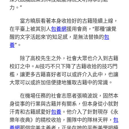
力。”
當方曉辰看著本身收拾好的古籍陸續上線，
在平臺上被其別人
包養網
援用會商，“那種‘讓覺
醒的文字活起來’的知足感，是無法替換的
包
養
”。
除了高校先生之外，社會大眾也介入到古籍
校訂之中。AI技巧不只下降了古籍收拾的技巧門
檻，讓更多古籍喜好者可以或許介入此中，也讓
大眾可以或許加倍便捷地獲取古籍中的常識。
在機場任務的社會志愿者張曉波說，固然本
身從事的行業與古籍并有關系，但本身從小就對
汗青和古籍感愛好
包養
。他介入了針對現存《永
樂年夜典》的精校收拾，團隊中的隊林天秤，
包
養網
那個完美主義者，正坐在她的平衡美學吧檯