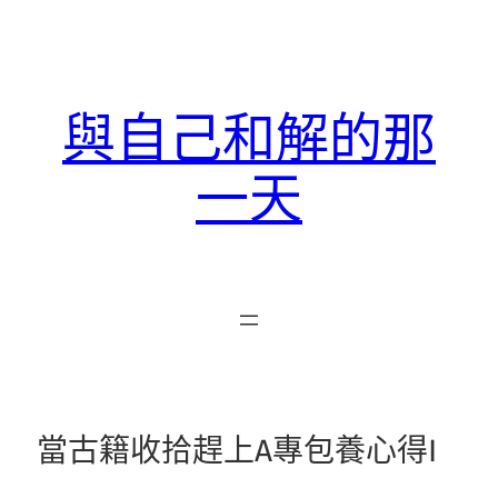
跳
至
主
要
與自己和解的那
內
容
一天
當古籍收拾趕上A專包養心得I