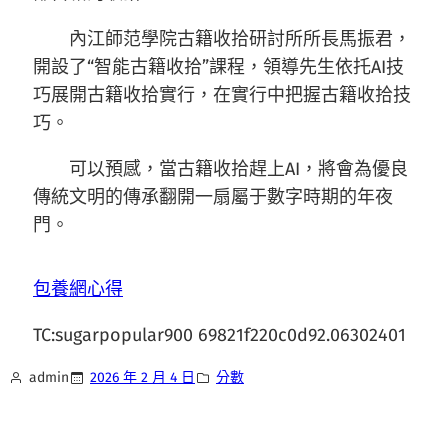
內江師范學院古籍收拾研討所所長馬振君，
開設了“智能古籍收拾”課程，領導先生依托AI技
巧展開古籍收拾實行，在實行中把握古籍收拾技
巧。
可以預感，當古籍收拾趕上AI，將會為優良
傳統文明的傳承翻開一扇屬于數字時期的年夜
門。
包養網心得
TC:sugarpopular900 69821f220c0d92.06302401
admin
2026 年 2 月 4 日
分數