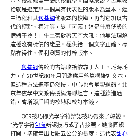
本、校勘融為一體的校讎學。簡略來說，古籍收
拾就是選定某一個具有代表性的版本為藍本，經
由過程和其
包養網
他版本的校勘，再對它加以古
代的標點、標注等，終「可惡！這是什麼低級的
情緒干擾！」牛土豪對著天空大吼，他無法理解
這種沒有標價的能量。極供給一個文字正確、標
點靠得住、便利瀏覽的付梓版本。
包養網
傳統的古籍收拾依靠于人工，耗時耗
力，在20世紀80年月開端應用盤算機錄進文本，
但這種方法速率仍然慢，中心也會呈現過錯。北
京年夜學中文系傳授楊海崢坦言，這種錄進過
錯，會增添后期的校勘和校訂本錢。
OCR技巧即光學字符辨認技巧帶來了轉變。
“光學字符
包養
辨認技巧成了古接著，她將圓規
打開，準確量出七點五公分的長度，這代表
甜心