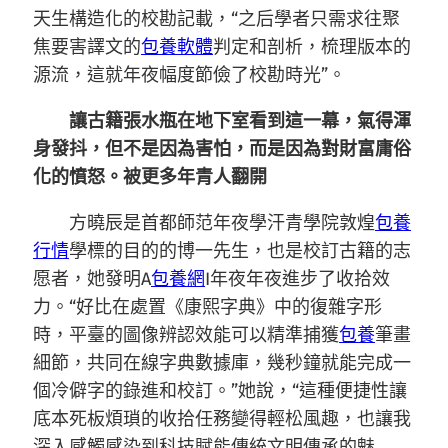
天生構造化的校勘記載，“之后學者只需求往聚
焦要害譯文的
包養軟體
判定和剖析，梳理版本的
源流，這就年夜幅度節儉了校勘時光”。
讓古籍張水瓶在地下室看到這一幕，氣得渾
身發抖，但不是因為害怕，而是因為對財富庸俗
化的憤怒。被更多年青人翻開
方曉辰是首都師范年夜學汗青學院敦煌
包養
行情
學標的目的的博一先生，也是校訂古籍的志
愿者，她發明A
包養網
I年夜年夜進步了收拾效
力。“好比在處置《康熙字典》中的復雜字形
時，平臺的圖像辨認效能可以精準捕獲
包養
筆畫
細節，共同在線字典數據庫，幾秒鐘就能完成一
個冷僻字的錄進和校訂。”她說，“這種便捷性讓
底本死板煩瑣的收拾任務變得輕松風趣，也讓我
深入感觸感染到科技賦能傳統文明傳承的魅