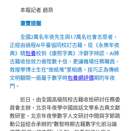
本報記者 趙昂
瀏覽提醒
全國2萬名年夜先生與1.7萬名社會志愿者，
正經由過程AI平臺協同校訂古籍。從《永樂年夜
典》精
包養
校到《康熙字典》冷僻字辨認，AI將
古籍收拾效力晉陞數十倍，更讓機場任務職員、
敦煌學博士生在“故紙堆”里相遇。技巧正為傳統
文明翻開一扇屬于數字時
包養網評價
期的年夜
門。
近日，由全國高級院校古籍收拾研討任務委
員會主辦，北京年夜學中國說話文學系古典文獻
教研室、北京年夜學數字人文研討中間與字節跳
動公益結合承辦的“數智時期古籍數字化前沿論