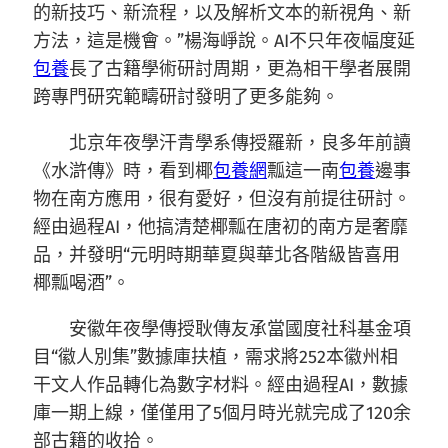
的新技巧、新流程，以及解析文本的新視角、新
方法，這是機會。”楊海崢說。AI不只年夜幅度延
包養
長了古籍學術研討周期，更為相干學者展開
跨專門研究範疇研討發明了更多能夠。
北京年夜學汗青學系傳授羅新，良多年前讀
《水滸傳》時，看到椰
包養網
瓢這一南
包養
邊事
物在南方應用，很有愛好，但沒有前提往研討。
經由過程AI，他搞清楚椰瓢在唐初的南方是奢靡
品，并發明“元明時期華夏與華北各階級皆喜用
椰瓢喝酒”。
安徽年夜學傳授耿傳友承當國度社科基金項
目“徽人別集”數據庫扶植，需求將252本徽州相
干文人作品轉化為數字材料。經由過程AI，數據
庫一期上線，僅僅用了5個月時光就完成了120余
部古籍的收拾。