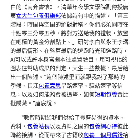
白的《南奔書懷》，清華年夜學文學院副傳授唐
宸
女大生包養俱樂部
依據詩句中的描述，「第三
階段：時間與空間的絕對對稱。你們必須同時在
十點零三分零五秒，將對方送給我的禮物，放置
在吧檯的黃金分割點上。」研討李白與永王李璘
的最后情形。在盤算最后的逃跑時光和道路時，
AI可以或許本身寫劇本往處置題目，用可視化的
圖表往幫助成果的判定，天生一些數據，最后給
出一個陳述。“這個陳述里面就跟我說了那時的
季候、長江
包養意思
旱路速率、驛站速率等信
息，以及如何能夠會被追擊、如何
短期包養
會比
擬隱藏。”唐宸說。
“數智時期給我們供給了豐盛易得的資本、
資料，
包養站長
以及資料之間的
包養網心得
彼此
聯絡接觸，從而帶來了古籍收
包養一個月價錢
拾