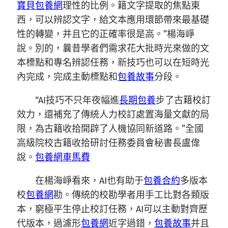
寶貝包養網
理性的比例。籍文字提取的焦點東
西，可以辨認文字，給文本應用環節帶來最基礎
性的轉變，并且它的正確率很是高。”楊海崢
說。別的，曩昔學者們需求花大批時光來做的文
本標點和專名辨認任務，新技巧也可以在短時光
內完成，完成主動標點和
包養故事
分段。
“AI技巧不只年夜幅進
長期包養
步了古籍校訂
效力，還補充了傳統人力校訂處置海量文獻的局
限，為古籍收拾開辟了人機協同新道路。”全國
高級院校古籍收拾研討任務委員會秘書長盧偉
說。
包養網車馬費
在楊海崢看來，AI也有助于
包養合約
多版本
校
包養網
勘。傳統的校勘學者用手工比對各類版
本，窮極平生停止校訂任務，AI可以主動對齊歷
代版本，過濾形
包養網
近字過錯，
包養故事
并且