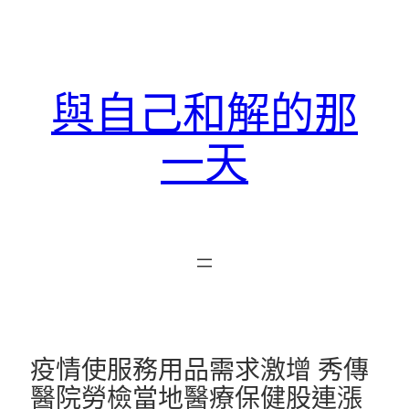
跳
至
主
要
與自己和解的那
內
容
一天
疫情使服務用品需求激增 秀傳
醫院勞檢當地醫療保健股連漲