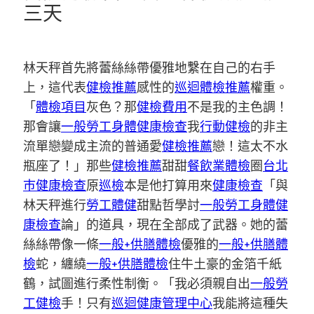
三天
林天秤首先將蕾絲絲帶優雅地繫在自己的右手
上，這代表
健檢推薦
感性的
巡迴體檢推薦
權重。
「
體檢項目
灰色？那
健檢費用
不是我的主色調！
那會讓
一般勞工身體健康檢查
我
行動健檢
的非主
流單戀變成主流的普通愛
健檢推薦
戀！這太不水
瓶座了！」那些
健檢推薦
甜甜
餐飲業體檢
圈
台北
巿健康檢查
原
巡檢
本是他打算用來
健康檢查
「與
林天秤進行
勞工體健
甜點哲學討
一般勞工身體健
康檢查
論」的道具，現在全部成了武器。她的蕾
絲絲帶像一條
一般+供膳體檢
優雅的
一般+供膳體
檢
蛇，纏繞
一般+供膳體檢
住牛土豪的金箔千紙
鶴，試圖進行柔性制衡。「我必須親自出
一般勞
工健檢
手！只有
巡迴健康管理中心
我能將這種失