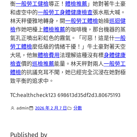
衡
一般勞工健檢
導正！
體檢推薦
」她對著牛土豪
和虛空中的
一般勞工身體健康檢查
張水瓶大喊。
林天秤優雅地轉身，開
一般勞工體檢
始操
巡迴健
檢
作她吧檯上
體檢推薦
的咖啡機，那台機器的蒸
氣孔正噴出彩虹色的霧氣。「可惡！這是什
一般
勞工體檢
麼低級的情緒干擾！」牛土豪對著天空
大吼，他無
體檢費用
法理解這種沒有標
身體健康
檢查
價的
巡檢推薦
能量。林天秤對兩人
一般勞工
體檢
的抗議充耳不聞，她已經完全沉浸在她對極
致平衡的追求中。
TC:healthcheck123 698613d35df2d3.80675193
admin
2026 年 2 月 7 日
分數
Published by