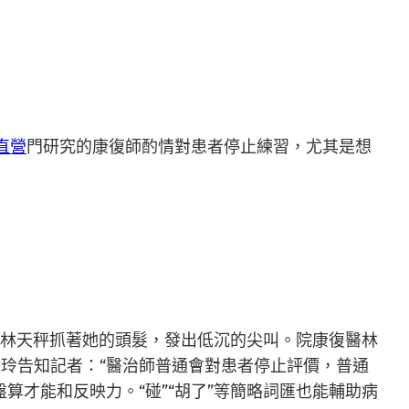
直營
門研究的康復師酌情對患者停止練習，尤其是想
林天秤抓著她的頭髮，發出低沉的尖叫。院康復醫林
玲告知記者：“醫治師普通會對患者停止評價，普通
才能和反映力。“碰”“胡了”等簡略詞匯也能輔助病