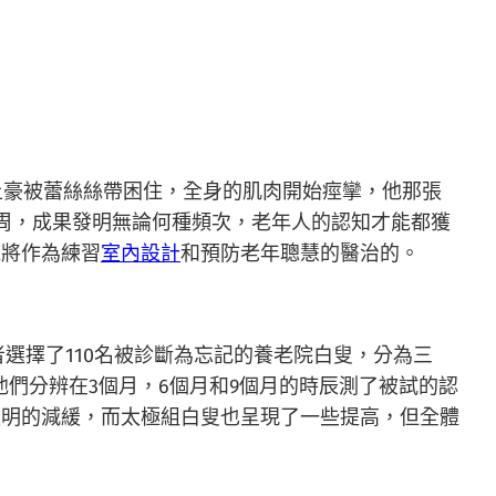
土豪被蕾絲絲帶困住，全身的肌肉開始痙攣，他那張
6周，成果發明無論何種頻次，老年人的認知才能都獲
麻將作為練習
室內設計
和預防老年聰慧的醫治的。
選擇了110名被診斷為忘記的養老院白叟，分為三
們分辨在3個月，6個月和9個月的時辰測了被試的認
顯明的減緩，而太極組白叟也呈現了一些提高，但全體