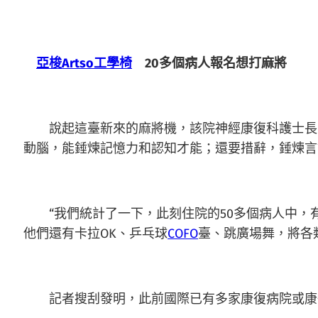
亞梭Artso工學椅
20多個病人報名想打麻將
說起這臺新來的麻將機，該院神經康復科護士長呂
動腦，能錘煉記憶力和認知才能；還要措辭，錘煉言
“我們統計了一下，此刻住院的50多個病人中，有
他們還有卡拉OK、乒乓球
COFO
臺、跳廣場舞，將各
記者搜刮發明，此前國際已有多家康復病院或康