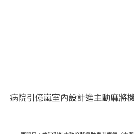
跳
至
主
要
內
容
病院引億嵐室內設計進主動麻將