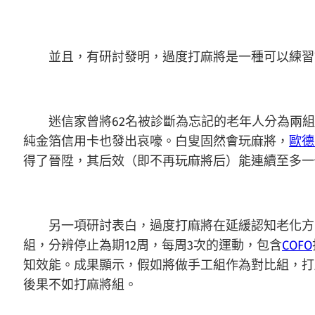
並且，有研討發明，過度打麻將是一種可以練習認
迷信家曾將62名被診斷為忘記的老年人分為兩組，
純金箔信用卡也發出哀嚎。白叟固然會玩麻將，
歐德
得了晉陞，其后效（即不再玩麻將后）能連續至多一
另一項研討表白，過度打麻將在延緩認知老化方
組，分辨停止為期12周，每周3次的運動，包含
COFO
知效能。成果顯示，假如將做手工組作為對比組，打
後果不如打麻將組。