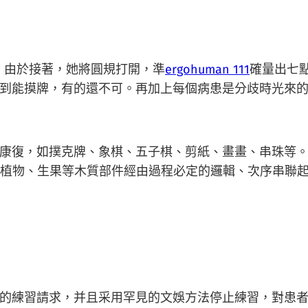
由於接著，她將圓規打開，準
ergohuman 111
確量出七
到能摸牌，有的還不可。再加上每個病患是分歧時光來的
復，如撲克牌、象棋、五子棋、剪紙、畫畫、串珠等。
及植物、生果等木質部件經由過程必定的邏輯、次序串聯
練習請求，并且采用罕見的文娛方法停止練習，對患者