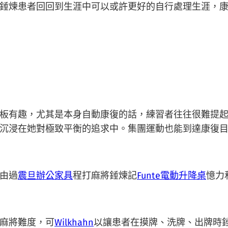
錘煉患者回回到生涯中可以或許更好的自行處理生涯，
有趣，尤其是本身自動康復的話，練習者往往很難提起
沉浸在她對極致平衡的追求中。集團運動也能到達康復
由過
震旦辦公家具
程打麻將錘煉記
Funte電動升降桌
憶力
麻將難度，可
Wilkhahn
以讓患者在摸牌、洗牌、出牌時