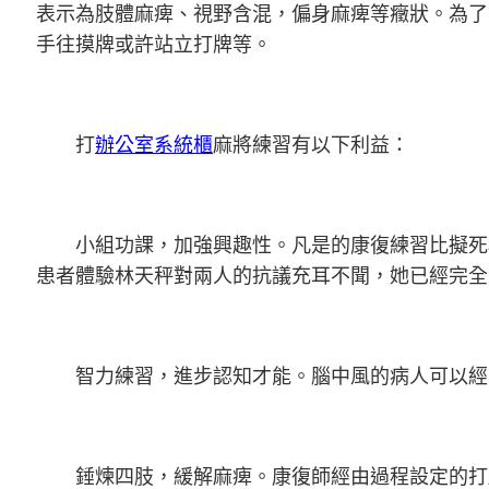
表示為肢體麻痺、視野含混，偏身麻痺等癥狀。為了
手往摸牌或許站立打牌等。
打
辦公室系統櫃
麻將練習有以下利益：
小組功課，加強興趣性。凡是的康復練習比擬死板
患者體驗林天秤對兩人的抗議充耳不聞，她已經完全
智力練習，進步認知才能。腦中風的病人可以經
錘煉四肢，緩解麻痺。康復師經由過程設定的打