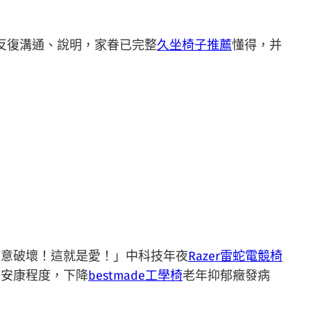
反復溝通、說明，家眷已完整
久坐椅子推薦
懂得，并
。
意破壞！這就是愛！」中科技年夜
Razer雷蛇電競椅
思安康程度，下降
bestmade工學椅
老年抑郁癥發病