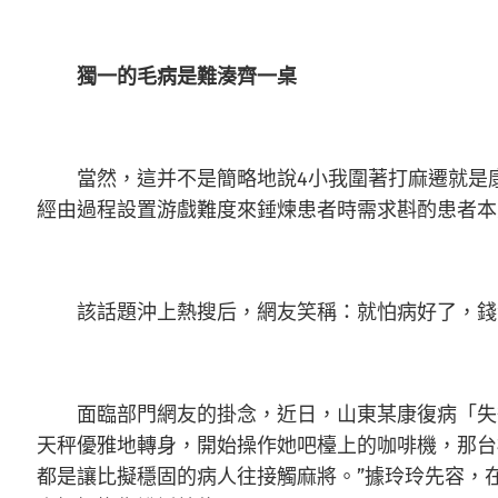
獨一的毛病是難湊齊一桌
當然，這并不是簡略地說4小我圍著打麻遷就是康
經由過程設置游戲難度來錘煉患者時需求斟酌患者本
該話題沖上熱搜后，網友笑稱：就怕病好了，錢
面臨部門網友的掛念，近日，山東某康復病「失
天秤優雅地轉身，開始操作她吧檯上的咖啡機，那台
都是讓比擬穩固的病人往接觸麻將。”據玲玲先容，在