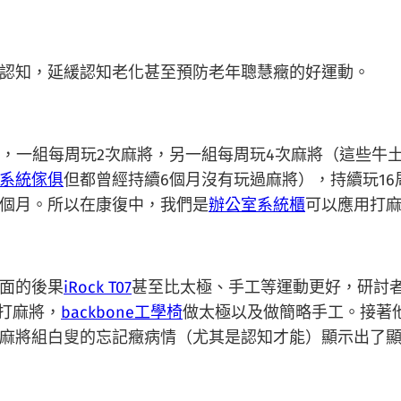
知，延緩認知老化甚至預防老年聰慧癥的好運動。
一組每周玩2次麻將，另一組每周玩4次麻將（這些牛
系統傢俱
但都曾經持續6個月沒有玩過麻將），持續玩1
個月。所以在康復中，我們是
辦公室系統櫃
可以應用打
面的後果
iRock T07
甚至比太極、手工等運動更好，研討者
打麻將，
backbone工學椅
做太極以及做簡略手工。接著他
麻將組白叟的忘記癥病情（尤其是認知才能）顯示出了