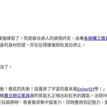
復練習了。而是聯合病人的病情評定，由專
系統櫃工廠
身的身材前提，并在征得康復師批准后停止。
沒了。
衡！徹底的失衡！這違背了宇宙的基本美
Enjoy121
學！」
機
震旦辦公家具
器的蒸氣孔正噴出彩虹色的霧氣。治師玲
玩麻將時，患者需求集中留意力，同時應用到記憶力、盤算