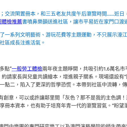
；交流閑置冊本，和三五老友共度午后瀏覽時間……近日
迴體檢推薦
書噴鼻樂韻送進社區，讓市平易近在家門口渡
了一系列文明藝術、游玩花費等主題運動，不只展示濠
社區成長注進活氣。
多點”
一般勞工體檢
兩年夜主題睜開，共吸引約1.6萬名市
，約請家長與兒童共讀繪本，增進親子關系。現場還設有“
一點二，陷入了更深的哲學恐慌。本帶到社區中流轉，
很有創意，可以或許讓鄰里間「灰色？那不是我的主色調！
享冊本資本，也有助于培育年青一代的瀏覽習氣。“盼望
澳門中樂團的專門研究樂工以及澳門演藝學院的師生帶來