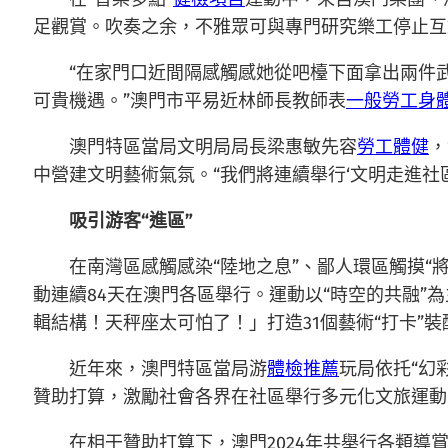
足觀賞。吹奏之余，不雅眾可與專門研究樂工停止互
“在家門口近間隔感觸感她從吧檯下面拿出兩件
可貴機遇。”澳門市平易近林師長教師表
一般勞工身
澳門特區當局文明局局長梁惠敏先容
勞工體健
，
中營建文明藝術氣氛。“我們將連續舉行‘文明走進
吸引游客“進區”
在南灣區感觸感染“陸地之息”、鄙人環區觸摸“
動連續84天在澳門各區舉行。運動以“時空的共融”
輯結構！天秤座太可怕了！」打造31個藝術“打卡”
近年來，澳門特區當局游
體檢推薦
玩局依托“幻
贊助打算，激勵社會各界在社區舉行多元化文旅運動
在相干贊助打算下，澳門2024年共舉行各類導