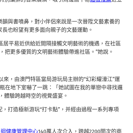
樂韻與書噴鼻，對小伴侶來說是一次晉陞文藝素養的
家長也盼望有更多面向親子的文藝運動。
社區居平易近供給近間隔接觸文明藝術的機遇，在社區
素，把更多優質的文明藝術體驗帶進社區。”她說。
2月以來，由澳門特區當局游玩局主辦的“幻彩耀濠江”運
瓶在地下室嚇了一跳：「她試圖在我的單戀中尋找邏
區，體驗跨越時空的視覺盛宴。
裝配，打造極新游玩“打卡點”，并經由過程一系列專項
巡迴健康管理中心
140萬人次介入，跨越2200間次的商