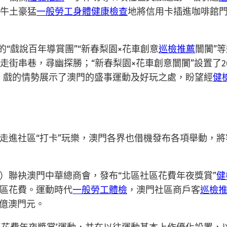
5牛土豪猛
一般勞工身體健康檢查
地將信用卡插進咖啡館
“戲說百年導賞團”“新春梨園×花車創意
巡檢推薦
闤闠”
道路走街串巷，尋幽探勝；“新春梨園×花車創意闤闠”設置
、戲的情勢展示了澳門的盛事運動及好玩之處，盼望經
健
走進社區“打卡”玩樂，澳門各界也借機發布各項舉動，將
）聯袂澳門中華總商會，發布“北區社區花費年夜獎賞”
健
區花費。運動時代
一般勞工體檢
，澳門社區商戶客
巡檢
5億澳門元。