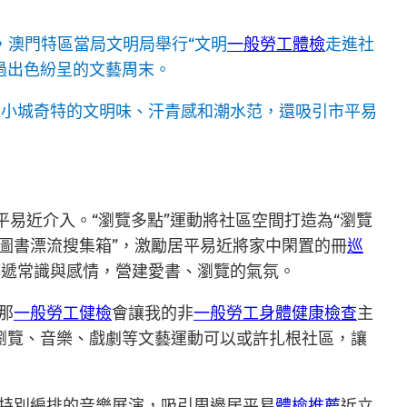
，澳門特區當局文明局舉行“文明
一般勞工體檢
走進社
過出色紛呈的文藝周末。
江小城奇特的文明味、汗青感和潮水范，還吸引市平易
平易近介入。“瀏覽多點”運動將社區空間打造為“瀏覽
圖書漂流搜集箱”，激勵居平易近將家中閑置的冊
巡
傳遞常識與感情，營建愛書、瀏覽的氣氛。
那
一般勞工健檢
會讓我的非
一般勞工身體健康檢查
主
瀏覽、音樂、戲劇等文藝運動可以或許扎根社區，讓
特別編排的音樂展演，吸引周邊居平易
體檢推薦
近立