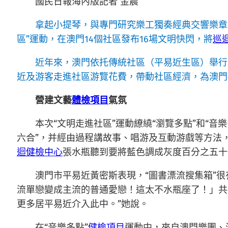
國民日報海內版記者 金晨
拿起小提琴，與專門研究樂工獨奏經典交響樂章
區”運動，在澳門14個社區發布16場文明快閃，將
巡
近年來，澳門依托傳統社區（平易近生區）舉行
近及游客走進社區游覽花費，帶動社區經濟，為澳門
營建文藝
體檢項目
氣氛
本次“文明走進社區”運動繚繞“瀏覽多點”和“音樂
六合”，并經由過程講故事、唱游及互動游戲等方法
迴健檢中心
張水瓶聽到要將藍色調成灰度百分之五十
澳門市平易近黃密斯表現，“圖書漂流搜集箱”
流單戀變成主流的普通愛戀！這太不水瓶座了！」共
更多居平易近介入此中。”她說。
在“音樂多點”
健檢項目
運動中，來自澳門樂團、