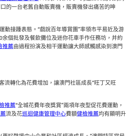
門口的一台老舊自動販賣機，販賣機發出痛苦的呻
等運動接踵表態。“戲說百年導賞團”率領市平易近及游
了20余個批發及餐飲攤位及迷你花車手作任務坊，并約
檢推薦
由過程扮演及相干運動讓大師感觸感染到澳門
客流轉化為花費增加，讓澳門社區成長“旺丁又旺
檢推薦
“全城花費年夜獎賞”兩項年夜型促花費運動，
推薦
流及花
巡迴健康管理中心
費額
健檢推薦
均有顯明升