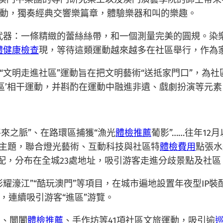
動，獨奏經典交響樂篇章，體驗樂器和叫的樂趣。
武器：一條精緻的蕾絲絲帶，和一個測量完美的圓規。染
體健康檢查
現，等待這類運動越來越多在社區舉行，作為
“文明走進社區”運動旨在把文明藝術“送抵家門口”，為
社區’相干運動，并斟酌在運動中融進非遺、戲劇扮演等元
將來之脈”、在路環區捕獲“漁光
體檢推薦
葡影”……往年1
為主題，聯合燈光藝術、互動科技與社區特
體檢費用
點張水
裝配，分布在全城23處地址，吸引游客走進分歧景點及社
彩耀濠江”“酷玩澳門”等項目，在城市遍地設置年夜型IP
，連續吸引游客“進區”游覽。
賞、闤闠
體檢推薦
、手作坊等41項社區文旅運動，吸引逾