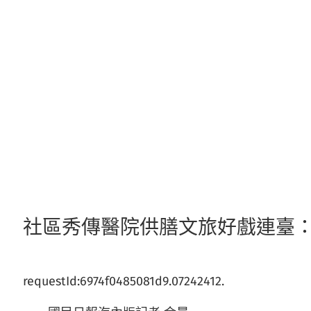
跳
至
主
要
內
容
社區秀傳醫院供膳文旅好戲連臺
requestId:6974f0485081d9.07242412.