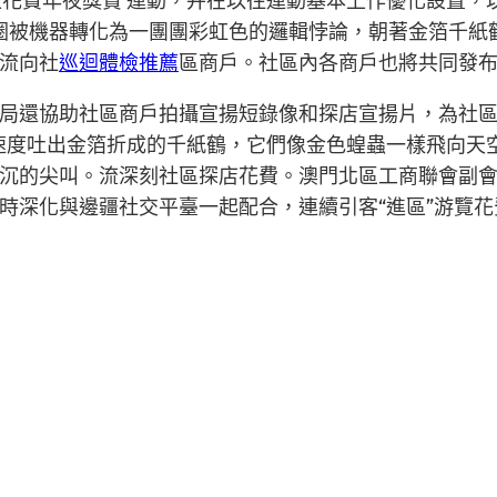
5年社區花費年夜獎賞’運動，并在以往運動基本上作優化設置
圈被機器轉化為一團團彩虹色的邏輯悖論，朝著金箔千紙
流向社
巡迴體檢推薦
區商戶。社區內各商戶也將共同發
局還協助社區商戶拍攝宣揚短錄像和探店宣揚片，為社區
速度吐出金箔折成的千紙鶴，它們像金色蝗蟲一樣飛向天
沉的尖叫。流深刻社區探店花費。澳門北區工商聯會副會
時深化與邊疆社交平臺一起配合，連續引客“進區”游覽