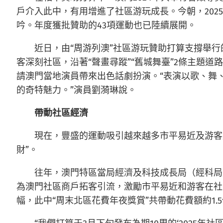
戶介入此中，有用增進了社區游玩成長。今朝，202
吟。年度獲批贊助的43項運動也已陸續展開。
近日，由“周游列澳”社區游玩贊助打算支撐舉行的
客深刻社區，沿著“聲畫尋蹤”“舊城舞臺”2條主題
請澳門當地演員帶來出色話劇扮演。“表演以歌、舞
的奇特魅力。”演員劉漪琳說。
帶動社區經濟
現在，豐盛的運動吸引越來越多市平易近及游客
財”。
往年，澳門特區當局經濟及科技成長局（經科局
為澳門社區商戶拓客引流，激勵市平易近和游客在社
幅，此中“周末北區花費年夜獎賞”共帶動花費額約1.