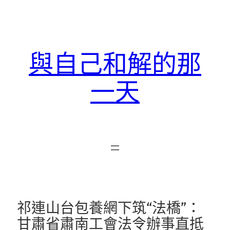
跳
至
主
要
與自己和解的那
內
容
一天
祁連山台包養網下筑“法橋”：
甘肅省肅南工會法令辦事直抵