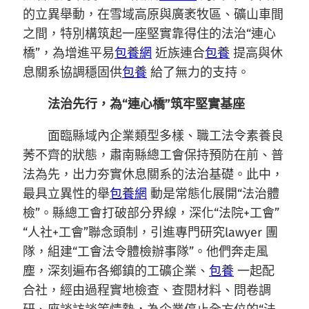
的立異舉動，在雪域高原與廣袤牧區、礦山車間
之間，特別構筑起一座堅實靠得住的法治“連心
橋”，為增進平易
包養網
近族連合
包養
提高與休
息關系協調穩固供
包養
給了無力的支持。
法治先行，為“連心橋”筑牢堅實基座
面臨縣域內企業類型多樣、職工法令素養良
莠不齊的狀態，肅南縣總工會保持預防在前、普
法為先，出力夯實休息關系的法治基礎。此中，
最具立異性的舉
包養網
動是常態化展開“法治體
檢”。縣總工會打破部分界線，深化“法院+工會”
“人社+工會”聯念頭制，引進專門研究lawyer 團
隊，組建“工會法令體檢辦事隊”。他們奔走風
塵，深刻遍布各鄉鎮的工礦企業、
包養
一起配
合社，經由過程實地檢查、查閱材料、問卷調