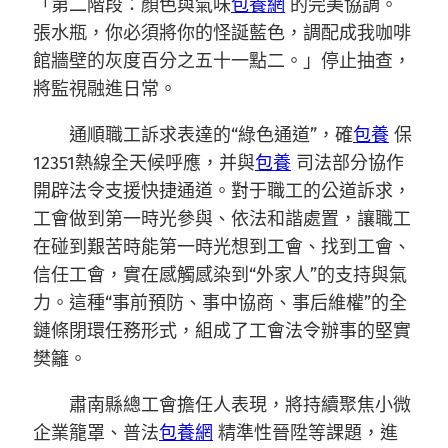
「第二階段：顏色與氣味
包養網
的完美協調。
張水瓶，你必須將你的怪誕藍色，調配成我咖啡
館牆壁的灰度百分之五十一點二。」停止抽查，
將監視融進日常。
通順職工訴求表達的“綠色通道”，確
包養
保
12351熱線全天候呼應，并與
包養
司法部分協作
開辟法令支援快捷通道。對于職工的公道訴求，
工會做到第一時光參與、依法和諧處置，讓職工
在碰到艱苦時能第一時光想到工會、找到工會、
信任工會，實在感觸感染到“外家人”的支持與氣
力。這種“事前預防、事中協商、事后維權”的全
鏈條閉環任務形式，組成了工會法令辦事的堅實
樊籬。
肅南縣總工會擔任人表現，將持續聚焦小微
企業籠罩、普法
包養網
精準性晉陞等課題，進