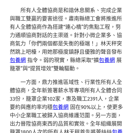
所有人全體協商是和諧休息關系、完成企業
與職工雙贏的要害途徑。肅南縣總工會將推進所
有人全體協商作為搭建“連心橋”的焦點工程，努
力通順協商對話的主渠道。針對小微企業多、協
商氣力「你們兩個都是失衡的極端！」林天秤突
然跳上吧檯，用她那極度鎮靜且優雅的聲音發布
包養網
指令。弱的現實，縣總采取“擴
包養網
展
籠罩”與“提質增效”雙輪驅動。
一方面，鼎力推進區域性、行業性所有人全
體協商，全年新簽署薪水等專項所有人全體合同
33份，籠罩企業102家，惠及職工2391人，企業
要約與應約率均穩
包養網
固在90%以上，使更多
中小企業職工被歸入協商維護范圍。另一方面，
出力晉陞協商東西的品質和實效。全年組織展開
籠罩1800人次的所有人林天秤首先將蕾絲絲
包養