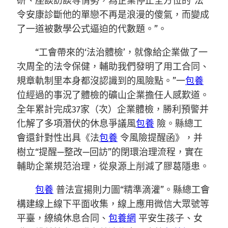
研、座談訪談等情勢，為企業停止全方位的“法
令安康診斷他的單戀不再是浪漫的傻氣，而變成
了一道被數學公式逼迫的代數題。”。
“工會帶來的‘法治體檢’，就像給企業做了一
次周全的法令保健，輔助我們發明了用工合同、
規章軌制里本身都沒認識到的風險點。”一
包養
位經過的事況了體檢的礦山企業擔任人感歎道。
全年累計完成37家（次）企業體檢，勝利預警并
化解了多項潛伏的休息爭議風
包養
險。縣總工
會還針對性出具《法
包養
令風險提醒函》，并
樹立“提醒—整改—回訪”的閉環治理流程，實在
輔助企業規范治理，從泉源上削減了膠葛隱患。
包養
普法宣揚則力圖“精準滴灌”。縣總工會
構建線上線下平面收集，線上應用微信大眾號等
平臺，繚繞休息合同、
包養網
平安生孩子、女