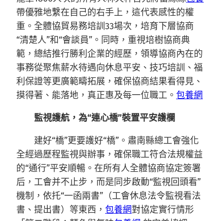
帶優雅地繫在自己的右手上，這代表感性的權
重。全體協貿易務培訓33場次，培育下層協商
“清楚人”和“會談員”。同時，重視培樹協商典
範，總結推行勝利企業的經歷，領導協商內在的
事務從聚焦薪水待遇向休息平安、技巧培訓、福
利保證等更廣範疇拓展，確保協商結果看得見、
摸得著、能落地，真正惠及每一位職工。
包養網
監視護航，為“連心橋”裝置平安護欄
建好“橋”更要護好“橋”。肅南縣總工會強化
全經過歷程監視與辦事，確保職工符合法規權益
的“通行”平安順暢。在所有人全體協商協定簽署
后，工會并不止步，而是同步啟動“監視回頭看”
機制，依托“一函兩書”（工會休息法令監視看法
書、提出書）等東西，
包養網
對協定實行情形