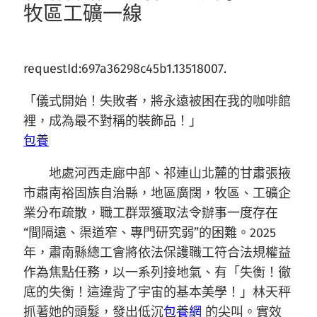
牧區工礦一線
requestId:697a36298c45b1.13518007.
「儀式開始！失敗者，將永遠被困在我的咖啡館
裡，成為最不對稱的裝飾品！」
包養
地處河西走廊中部、祁連山北麓的甘肅張掖
市肅南裕固族自治縣，地區廣闊，牧區、工礦企
業分布疏散，職工群眾獲取法令辦事一度存在
“間隔遠、渠道窄、專門研究弱”的困難。2025
年，肅南縣總工會將依法保護職工符合法規權益
作為焦點任務，以一系列接地氣、有「失衡！徹
底的失衡！這違背了宇宙的基本美學！」林天秤
抓著她的頭髮，發出低沉
包養網
的尖叫。實效