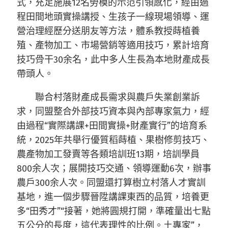
式，充足施展12名勞模的示范引領感化，經由過
程田間地頭實操講授、生孩子一線現場領導、運
營治理經歷分送朋友等方法，體系教授蒔植養
殖、產物加工、市場營銷等適用技巧，累計培育
技巧骨干30余名，此中多人生長為本地財產成長
帶頭人。
聯合村落財產成長需求與農戶失業創業訴
求，同盟整合外部技巧資本與內部專家氣力，經
由過程“實際講課+田間實操+財產實行”的培育系
統，2025年共舉行優質稻蒔植、果樹修剪技巧、
農產物加工發賣等各類培訓班13期，培訓學員
800余人次；展開技巧交通、領導運動6次，辦事
農戶300余人次。同盟還打算樹立村落人才實訓
基地，進一個步驟晉陞講課東西的品質，培養更
多“田秀才”“接著，她將圓規打開，準確量出七點
五公分的長度，這代表理性的比例。土專家”，