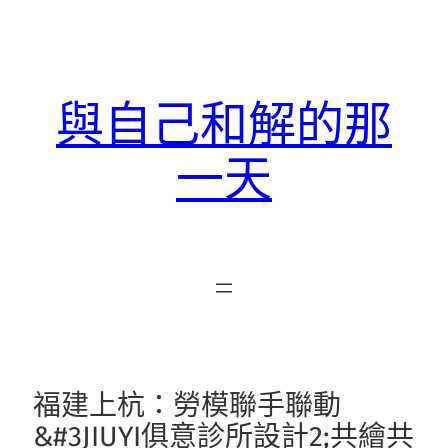
跳
至
主
要
與自己和解的那
內
容
一天
福建上杭：勞模聯手聯動
&#3JIUYI俱意診所設計2;共繪共