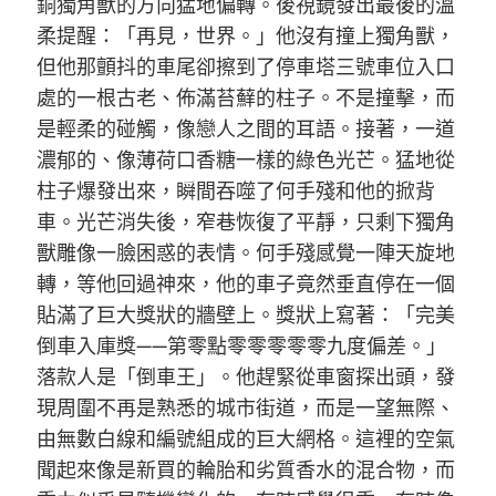
銅獨角獸的方向猛地偏轉。後視鏡發出最後的溫
柔提醒：「再見，世界。」他沒有撞上獨角獸，
但他那顫抖的車尾卻擦到了停車塔三號車位入口
處的一根古老、佈滿苔蘚的柱子。不是撞擊，而
是輕柔的碰觸，像戀人之間的耳語。接著，一道
濃郁的、像薄荷口香糖一樣的綠色光芒。猛地從
柱子爆發出來，瞬間吞噬了何手殘和他的掀背
車。光芒消失後，窄巷恢復了平靜，只剩下獨角
獸雕像一臉困惑的表情。何手殘感覺一陣天旋地
轉，等他回過神來，他的車子竟然垂直停在一個
貼滿了巨大獎狀的牆壁上。獎狀上寫著：「完美
倒車入庫獎——第零點零零零零零九度偏差。」
落款人是「倒車王」。他趕緊從車窗探出頭，發
現周圍不再是熟悉的城市街道，而是一望無際、
由無數白線和編號組成的巨大網格。這裡的空氣
聞起來像是新買的輪胎和劣質香水的混合物，而