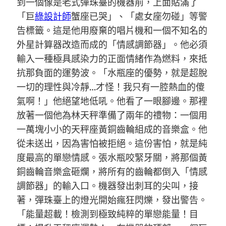
到一個像是老式彈珠臺的機器前，上面貼滿了
「巨
綠設計師
蟹座已哭」、「處女座勿碰」等警
告標籤。這是他用廢棄的唱片機和一個不知名的
外星計算器改造而成的「情感調節器」。他必須
輸入一種極具感染力的正面情緒作為燃料，來抵
抗那負面的運勢波。「水瓶座的優勢，就是超脫
一切的理性與冷靜…才怪！我只有一腔熱血的傻
氣啊！」他絕望地低吼。他看了一眼腳邊。那裡
放著一個他為林天秤準備了兩年的禮物：一個用
一萬塊小小的天秤座黃銅齒輪組成的音樂盒。他
從未送出，因為害怕被拒絕。這份害怕，就是純
度最高的單戀情感。張水瓶咬緊牙關，將那個黃
銅齒輪音樂盒砸爛，將所有的齒輪都倒入「情感
調節器」的輸入口。機器發出刺耳的尖叫，接
著，彈珠臺上的燈光開始瘋狂閃爍，發出警告。
「能量超載！檢測到極致純粹的單戀能量！目