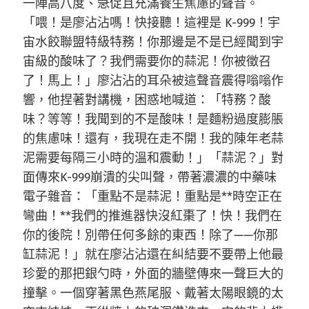
一陣高八度、急促且充滿養生焦慮的聲音。
「喂！是廖沾沾嗎！快接聽！這裡是 K-999！宇
宙水餃聯盟特級特務！你那邊是不是已經聞到宇
宙級的酸味了？我們需要你的蒜泥！你被徵召
了！馬上！」廖沾沾的耳朵被這聲音震得嗡嗡作
響，他捏著對講機，困惑地喊道：「特務？酸
味？等等！我聞到的不是酸味！是麵粉過度膨脹
的焦慮味！還有，我現在走不開！我的陳年老蒜
泥需要每隔三小時的溫和震動！」「蒜泥？」對
面傳來K-999崩潰的尖叫聲，帶著濃濃的中藥味
電子雜音：「重點不是蒜泥！重點是**時空正在
彎曲！**我們的推進器快沒紅棗了！快！我們在
你的後院！別帶任何多餘的東西！除了——你那
缸蒜泥！」就在廖沾沾還在糾結要不要帶上他最
珍愛的那把銀勺時，外面的牆壁傳來一聲巨大的
撞擊。一個穿著黑色燕尾服、戴著太陽眼鏡的太