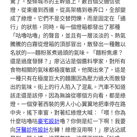
驚了。整條城市的主幹道上，數百個交通信號
燈，從東邊到西邊，從高架橋到巷弄口，全部變
成了綠燈。它們不是交替閃爍，而是固定在「通
行」的狀態，同時，每一個燈箱都發出了那種
「咕嚕咕嚕」的聲音，並且有一層淡淡的、熱氣
騰騰的白霧從燈箱的頂部冒出，散發出一種難以
名狀的——麵粉蒸煮過頭的氣味。「麵粉焦慮？
還是過度發酵？」廖沾沾是個醬料學家，對所有
食物相關的氣味都極度敏感。他聞出來了，這是
一種只有在極度巨大的麵團因為壓力過大而散發
出的氣味。街上的行人陷入了混亂。汽車不知道
該走還是該停，因為無論從哪個方向看，都是綠
燈。一個穿著西裝的男人小心翼翼地把車停在路
中央，搖下車窗，對著紅綠燈大喊：「喂！你為
什麼咕嚕咕
豪宅設計
嚕？你倒是紅一下啊！我要
向
牙醫診所設計
左轉！綠燈沒用啊！」廖沾沾感