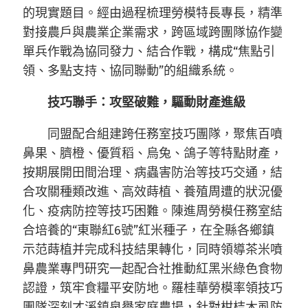
的現實題目。經由過程梳理勞模特長專長，精準
對接農戶與農業企業需求，跨區域跨團隊協作變
單兵作戰為協同發力、結合作戰，構成“焦點引
領、多點支持、協同聯動”的組織系統。
技巧聯手：攻堅破難，驅動財產進級
同盟配合組建跨任務室技巧團隊，聚焦百噴
鼻果、臍橙、優質稻、烏兔、鴿子等特點財產，
按期展開田間治理、病蟲害防治等技巧交通，結
合攻關種類改進、高效蒔植、養殖周遭的狀況優
化、疫病防控等技巧困難。陳進周勞模任務室結
合培養的“東聯紅6號”紅米種子，在全縣各鄉鎮
示范蒔植并完成科技結果轉化，同時領導茶米噴
鼻農業專門研究一起配合社推動紅黑米綠色食物
認證，筑牢食糧平安防地。羅桂華勞模率領技巧
團隊深刻才溪鎮泉譽家庭農場，針對柑桔木虱防