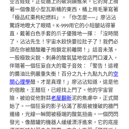
空吉娃娃，正從牆上的破洞鑽進來。它的背上揹
著一個像是小型瓦斯桶的東西，桶上用毛筆寫著
「極品紅棗枸杞燃料」。「你怎麼——」廖沾沾
驚訝地瞪大了眼睛。K-999用它的小短腿站得筆
直，戴著白色手套的爪子優雅地一揮：「沒時間
了，沾沾先生！宇宙水餃快要拉肚子了！我們必
須在你被醋酸離子炮鎖定前離開！」話音未落，
一股極致尖銳、刺鼻的酸氣猛地從店門口灌入，
伴隨著一個狂妄自大的電子音效：「警告！這裡
的醬油比例嚴重失衡！百分之九十九點九九的
空
間心理學
醋，才是真理！」廖沾沾知道，這是他
的宿敵，王醋狂，已經找上門了。他的宇宙冒
險，被迫從他對蒜
老屋翻新
泥的焦慮中，正式開
始了。一個狂妄的影子佔滿了那扇被撞破的牆門
邊緣，光線一瞬間被極端的酸氣扭曲。一個閃閃
發光、像醋罐的機器人緩緩漂浮進來，它的底座