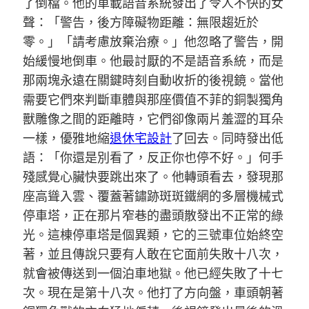
了倒檔。他的車載語音系統發出了令人不快的女
聲：「警告，後方障礙物距離：無限趨近於
零。」「請考慮放棄治療。」他忽略了警告，開
始緩慢地倒車。他最討厭的不是語音系統，而是
那兩塊永遠在關鍵時刻自動收折的後視鏡。當他
需要它們來判斷車體與那座價值不菲的銅製獨角
獸雕像之間的距離時，它們卻像兩片羞澀的耳朵
一樣，優雅地縮
退休宅設計
了回去。同時發出低
語：「你還是別看了，反正你也停不好。」何手
殘感覺心臟快要跳出來了。他轉頭看去，發現那
座高聳入雲、覆蓋著鏽跡斑斑鐵網的多層機械式
停車塔，正在那片窄巷的盡頭散發出不正常的綠
光。這棟停車塔是個異類，它的三號車位始終空
著，並且傳說只要有人敢在它面前失敗十八次，
就會被傳送到一個泊車地獄。他已經失敗了十七
次。現在是第十八次。他打了方向盤，車頭朝著