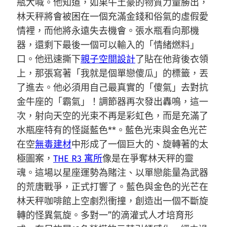
瓶大喊。他知道，如果牛土豪的物質力量勝出，
林天秤將會被困在一個充滿金錢和俗氣的虛假愛
情裡，而他將永遠失去機會。張水瓶看向那機
器，還剩下最後一個可以輸入的「情緒燃料」
口。他迅速撕下
親子空間設計
了貼在他背後衣領
上，那張寫著「我就是個單戀傻瓜」的標籤，丟
了進去。他必須用自己最真實的「傻氣」去對抗
金牛座的「霸氣」！調節器再次發出轟鳴，這一
次，射向天空的光束不再是彩虹色，而是充滿了
水瓶座特有的怪誕藍色**。藍色光束與金色光芒
在空
無毒建材
中形成了一個巨大的、旋轉著的太
極圖案，
THE R3 寓所
像是在爭奪林天秤的靈
魂。這場以星座運勢為賭注、以單戀能量為武器
的荒唐戰爭，正式打響了。藍色與金色的光芒在
林天秤咖啡館上空劇烈衝撞，創造出一個不斷旋
轉的怪異氣旋。多對一”的滴灌式人才培育形