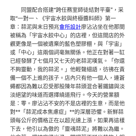
同盟配合搭建“跨任務室師徒結對平臺”，采
取“一對一、《宇宙水餃與終極醬料師》第一
章：蒜泥與末日預兆
會所設計
廖沾沾坐在他那間
被稱為「宇宙水餃中心」的店裡，但這間店的外
觀更像是一個被遺棄的藍色塑膠棚，與「宇宙」
或「中心」這兩個詞毫無關係。他正在對著一缸
已經發酵了七個月又七天的老蒜泥嘆氣。「你還
不夠靈動，我的蒜泥。」他輕聲細語，彷彿在責
備一個不上進的孩子。店內只有他一個人，連蒼
蠅都因為難以忍受那股陳年蒜頭混合著鐵鏽與淡
淡絕望的味道而選擇繞道飛行。今天的營業額
是：零。廖沾沾不安的不是店裡的生意，而是他
對**「蒜泥成本焦慮症」**的深層恐懼。新鮮蒜
頭每公斤的價格正在以超光速上漲，如果再這樣
下去，他引以為傲的「靈魂蒜泥」將難以為繼。