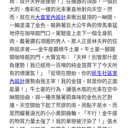
標：提升天秤座運勢！」在機器的頂部，一個巨
大的、像彩虹一樣的光束筆直地射向天空。然
而，就在光
大直室內設計
束衝出屋頂的一瞬間，
一輛塗滿了金色、裝飾著巨大公牛角的悍馬車猛
地停在咖啡館門口。駕駛座上走下一個全身肌
肉、戴著鑽石項圈的男人，那人正是林天秤的狂
熱追求者——金牛座霸總牛土豪。牛土豪一腳踢
開咖啡館的門，大聲宣布：「天秤！別管那什麼
負運勢！我已經用一百噸的純金箔買下了今天所
有的壞運氣！」「從現在開始，你的
民生社區室
內設計
運勢由我主宰！我的金錢，就是你的正面
能量！」牛土豪的行為，讓張水瓶的光束在空中
瞬間扭曲，與一種夾雜著銅臭味的金色光芒對
撞。天空開始下起了荒謬的雨。雨點不是水，而
是閃耀著淚光的小小黃銅齒輪。「不行！金牛座
的物質力量太強了！我的單戀被汙染了！」張水