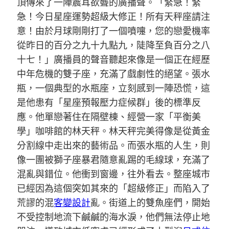
頂傳來了一陣震耳欲聾的廣播聲。「緊急！緊
急！今日星座運勢超級大修正！所有天秤座請注
意！由於月球剛剛打了一個噴嚏，您的戀愛機率
從昨日的百分之九十九點九，陡降至負百分之八
十七！」廣播員的聲音聽起來像是一個正在經歷
中年危機的雙子座，充滿了戲劇性的絕望。張水
瓶，一個典型的水瓶座，立刻感到一陣恐慌，這
是他患有「星座預報壓力症候群」後的標準反
應。他單戀著住在隔壁棟、經營一家「平衡美
學」咖啡館的林天秤。林天秤完美得像是從黃金
分割線中走出來的藝術品。而張水瓶的人生，則
像一團被獅子座暴君隨意亂踢的毛線球，充滿了
混亂與錯位。他衝到窗邊，往外看去。整座城市
已經因為這個突如其來的「超級修正」而陷入了
荒謬的混
客變設計
亂。街道上的雙魚座們，開始
不受控制地流下鹹鹹的海水淚，他們無法停止地