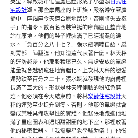
哭泣，導致城市低窪處已經形成了小型潟
日式住
宅設計
湖。那些摩羯座的上班族，嚴格遵守著廣
播中「摩羯座今天適合原地踏步，否則將失去襪
子」的指令。數百名西裝筆挺的摩羯座正整齊地
站在原地，他們的鞋子裡裝滿了已經潮濕的淚
水。「負百分之八十七？」張水瓶喃喃自語，感
到胃部一陣翻騰，他知道這代表著什麼。林天秤
的運勢越差，他那股積壓已久、無處安放的單戀
能量就會越發瘋狂地實體化。上次林天秤的戀愛
運勢跌至百分之二十，張水瓶就發現他的廚房裡
長滿了巨大的、形狀是林天秤側臉的粉紅色蘑
菇。他必須在今天結束前，將林
樂齡住宅設計
天
秤的運勢至少提升到零。否則，他那份單戀就會
變成某種具備攻擊性的實體。他緊張地跑進他堆
滿了星座圖表和過期甜甜圈的地下室，那裡放著
他的秘密武器。「我需要星象學輔助儀！」他衝