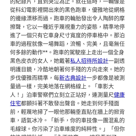
的紀錄片，直到哭泣為止。就在這時，一輛像是
從科幻電影裡開出來的黑色跑車，優雅地從網格
的邊緣漂移而過。跑車的輪胎發出令人陶醉的摩
擦聲，它以一種近乎蔑視重力的姿態，精準地停
進了一個只有它車身尺寸寬度的停車格中。那泊
車的過程就像一場舞蹈，流暢、完美，且毫無任
何多餘的動作**。跑車的駕駛座上走出一個全身
黑色皮衣的女人，她戴著
私人招待所設計
一副透
明護目鏡，冷酷地朝著何手殘的方向走來。她的
步伐優雅而精準，每
新古典設計
一步都像是被測
量過一樣，完美地落在網格線上。「車影大
人！」泊車警察們立刻立正站好，連測量尺
健康
住宅
都顫抖著不敢發出聲音。她走到何手殘面
前，輕蔑地掃了一眼他那輛垂直貼在牆上的掀背
車，語氣冰冷。「新手，你的車技像一團混亂的
毛線球。你污染了泊車維度的純粹性。」「但你