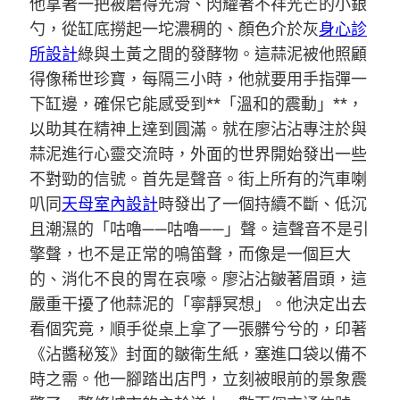
他拿著一把被磨得光滑、閃耀著不祥光芒的小銀
勺，從缸底撈起一坨濃稠的、顏色介於灰
身心診
所設計
綠與土黃之間的發酵物。這蒜泥被他照顧
得像稀世珍寶，每隔三小時，他就要用手指彈一
下缸邊，確保它能感受到**「溫和的震動」**，
以助其在精神上達到圓滿。就在廖沾沾專注於與
蒜泥進行心靈交流時，外面的世界開始發出一些
不對勁的信號。首先是聲音。街上所有的汽車喇
叭同
天母室內設計
時發出了一個持續不斷、低沉
且潮濕的「咕嚕——咕嚕——」聲。這聲音不是引
擎聲，也不是正常的鳴笛聲，而像是一個巨大
的、消化不良的胃在哀嚎。廖沾沾皺著眉頭，這
嚴重干擾了他蒜泥的「寧靜冥想」。他決定出去
看個究竟，順手從桌上拿了一張髒兮兮的，印著
《沾醬秘笈》封面的皺衛生紙，塞進口袋以備不
時之需。他一腳踏出店門，立刻被眼前的景象震