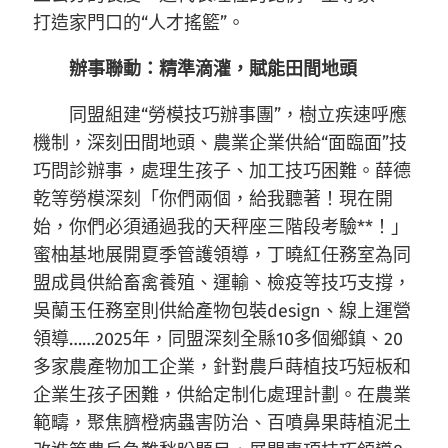
打造家門口的“人才搖籃”。
辦事聯動：精準滴灌，賦能田間地頭
同盟組建“勞模技巧辦事團”，樹立疾速呼應
機制，深刻田間地頭、農業企業供給“面臨面”技
巧問診辦事，處理生孩子、加工技巧困難。薛德
乾等勞模深刻「你們兩個，給我聽著！現在開
始，你們必須通過我的天秤座三階段考驗**！」
蜜柚基地展開夏季管護領導，丁曉紅任務室為同
盟成員供給畜禽養殖、運輸、檢疫等技巧支撐，
吳蘭玉任務室則供給產物包裝design、線上運營
領導……2025年，同盟深刻全縣10多個鄉鎮、20
多家農產物加工企業，針對農戶蒔植技巧短板和
企業生孩子困難，供給定制化處理計劃。在農業
範疇，聚焦臍橙病蟲害防治、百噴鼻果蒔植泥土