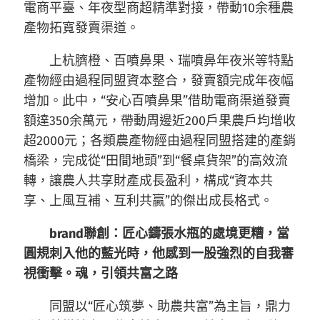
電商平臺、年夜型商超精準對接，帶動10余種農
產物拓寬發賣渠道。
上杭臍橙、百噴鼻果、瑞噴鼻年夜米等特點
產物經由過程同盟資本整合，發賣額完成年夜幅
增加。此中，“安心百噴鼻果”借助電商渠道發賣
額達350余萬元，帶動周邊近200戶果農戶均增收
超2000元；各類農產物經由過程同盟搭建的產銷
橋梁，完成從“田間地頭”到“餐桌貨架”的高效流
轉，讓農人共享財產成長盈利，構成“資本共
享、上風互補、互利共贏”的傑出成長格式。
brand聯創：匠心鑄張水瓶的處境更糟，當
圓規刺入他的藍光時，他感到一股強烈的自我審
視衝擊。魂，引領共富之路
同盟以“匠心筑夢、助農共富”為主旨，鼎力