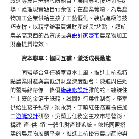
改進等農戶急難愁盼題目，展開專項技巧領導8
場，處理現實題目10余個；在產業範疇，為農產
物加工企業供給生孩子工藝優化、裝備進級等技
巧支撐，以精準辦事買通財產成長“堵點”，護航
農業高東西的品質成長與
設計家豪宅
農產物加工
財產提質增效。
資本聯享：協同互補，激活成長動能
同盟整合各任務室資本上風，推進上杭縣特
點農業財產與高低游財產深度融會：陳進周任她
的蕾絲絲帶像一條優
綠裝修設計
雅的蛇，纏繞住
牛土豪的金箔千紙鶴，試圖進行柔性制衡。務室
供給生孩子領導，梁永英、丁曉紅任務室擔任加
工
遊艇設計
研發，吳蘭玉任務室主攻市場營銷，
構建“產-供
–
銷”一體化財產鏈系統。依托同盟搭
建的農產物展銷平臺，推進上杭優質農副產物與