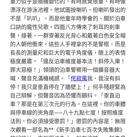
重力似乎是隨機變化的，有時感覺很重，有時像
漂浮在游泳池裡。他試圖按喇叭，但喇叭發出的
不是「叭叭」，而是他童年時學會的、關於泊車
口訣的魔性兒歌。四面八方傳來了刺耳的剎車
聲，接著，一群穿著反光背心和戴著白色安全帽
的人朝他衝來。這些人手裡拿的不是警棍，而是
長長的測量尺和巨大的電子角度儀，臉上的表情
極度嚴肅。「違反泊車維度基本法！斜停入庫！
罪大惡極！」領頭的泊車警察用一個擴音器大
喊，聲音充滿機械感。「
侘寂風
我、我沒有斜
停！我只是垂直停在了牆壁上！」何手殘趕緊為
自己辯解，但聲音因為恐懼而顫抖。「垂直泊
車？那是在第三次元的行為，在這裡，你的車體
與停車線的夾角是——八十九點七度！按照維度
法則，你必須接受懲罰！」懲罰的內容是：無限
次觀看一部名為**《新手泊車七百次失敗集錦》