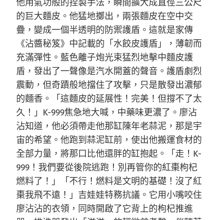
他用氣功般的捏製手法，瞬間擴大成直徑三公尺
的巨大麵皮。他猛地擲出，兩張麵皮在空中交
疊，變成一個半透明的防禦護盾。這就是家傳
《沾醬秘笈》中記載的「水餃皮護盾」，薄韌而
充滿彈性。藍色離子炮光束猛烈地擊中麵皮護
盾，發出了一聲像是汽水開蓋的聲音。護盾劇烈
震動，但奇蹟般地擋住了攻擊，只是散發出濃郁
的麵香。「這麵皮的延展性！完美！但撐不了太
久！」K-999焦急地大喊，中藥味更濃了。廖沾
沾知道，他必須帶走他那缸陳年老蒜泥，那是宇
宙的希望。他跑到蒜泥缸前，使出他搬運食材的
全部力量，將那口比他還胖的缸抱起。「走！K-
999！我們要從後院逃跑！別再管你的紅棗枸杞
燃料了！」「不行！燃料是文明的基礎！沒了紅
棗我飛不遠！」吉娃娃特務抗議。它用小嘴咬住
廖沾沾的衣領，同時開啟了它背上的枸杞推進