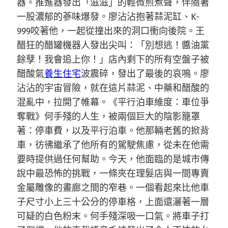
器。推進器發出「滋滋」的輕微煎煮聲，伴隨著
一股濃郁的蔘味爆發。廖沾沾抱著蒜泥缸、K-
999咬著他，一起從撞出來的洞口衝向後院。王
醋狂的醋罐機器人發出尖叫：「別想逃！醬油黨
餘孽！我會追上你！」店內剩下的所有空盤子被
醋酸氣
養生住宅
波震碎，發出了最後的哀鳴。廖
沾沾的宇宙冒險，就在這片蒜泥、中藥和醋酸的
混亂中，拉開了帷幕。《平行泊車維度：車位爭
奪戰》何手殘的人生，被兩個巨大的陰影籠罩
著：停車費，以及平行泊車。他那輛老舊的掀背
車，彷彿繼承了他所有的駕駛焦慮，從未在他需
要時提供過任何幫助。今天，他面臨的是城市傳
說中最恐怖的挑戰，一條夾在理髮店與一間專賣
金屬雕像的畫廊之間的窄巷。一個看起來比他車
子尺寸小上三十公分的停車格，上面還灑著一層
可疑的白色粉末。何手殘深吸一口氣。將車子打