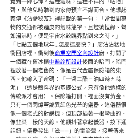
覺到一陣心悸。這種氣味，這種不祥的「咕嚕」
聲，與他兒時聽到的家傳預言不謀而合。他想起
家傳《沾醬秘笈》裡記載的第一句：「當世間萬
物的交通都被麵皮的氣味籠罩，且燈號恒綠、聲
如湯沸時，便是宇宙水餃臨界點到來之時。」
「七點五個地球年…怎麼這麼快？」廖沾沾猛地
衝回店裡，衝到後
商業空間室內設計
廚，打開了
一個藏在舊冰櫃
中醫診所設計
後面的暗門。暗門
裡放著一個老舊的、像是古代金屬保險箱的東
西。他輸入了密碼：「一醬二醋三油四辣五蒜
泥」（這是醬料界的基礎公式，只有像他這樣的
傳統派才會用）。保險箱打開，裡面沒有黃金，
只有一個閃爍著詭異紅色光芒的儀器。這儀器很
像一個老式的對講機，但頂部插著一根彎曲的、
像韭菜一樣的天線。他顫抖著拿起儀器，按下通
話鈕。儀器發出「滋——」的電流聲，接著傳來