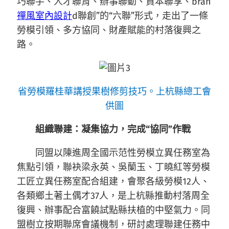
巧聯手、人才聯育、辦事聯動、資本聯享、bran
禪風室內設計
d聯創”的“六聯”形式，走出了一條
勞模引領、多方協同、財產賦能的村落復興之
路。
省勞模羅桂華講授果樹修剪技巧。上杭縣總工會
供圖
組織聯建：凝集協力，完成“協同”作戰
同盟以陳進周全國示范性勞模立異任務室為
焦點引領，聯袂梁永英、吳蘭玉、丁曉紅等勞模
工匠立異任務室配合組建，會聚各級勞模12人、
各類鄉土著土偶才37人，是上杭縣推動村落周全
復興、辦事配合富饒試點縣扶植的中堅氣力。同
盟樹立按期聯席會議機制，研討處理聯建任務中