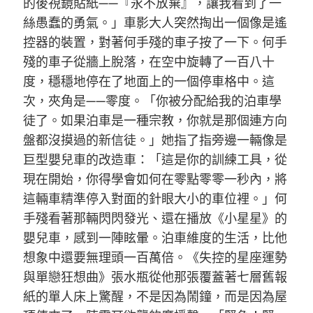
的後視鏡貼紙——『永不放棄』，讓我看到了一
絲愚蠢的勇氣。」車影大人突然掏出一個像是遙
控器的裝置，對著何手殘的車子按了一下。何手
殘的車子從牆上脫落，在空中旋轉了一百八十
度，穩穩地停在了地面上的一個停車格中。這
次，夾角是——零度。「你被分配給我的泊車學
徒了。如果泊車是一種宗教，你就是那個連方向
盤都沒摸過的新信徒。」她指了指旁邊一輛像是
巨型嬰兒車的改造車：「這是你的訓練工具，從
現在開始，你得學會如何在零點零零一秒內，將
這輛車精準停入對面的針眼大小的車位裡。」何
手殘看著那輛閃閃發光、還在播放《小星星》的
嬰兒車，感到一陣眩暈。泊車維度的生活，比他
想象中還要無理頭一百萬倍。《失控的星座運勢
與單戀狂想曲》張水瓶從他那張覆蓋著七層舊報
紙的單人床上驚醒，不是因為鬧鐘，而是因為屋