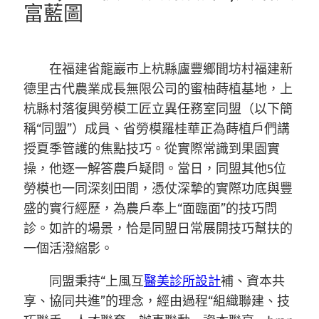
富藍圖
在福建省龍巖市上杭縣廬豐鄉間坊村福建新
德里古代農業成長無限公司的蜜柚蒔植基地，上
杭縣村落復興勞模工匠立異任務室同盟（以下簡
稱“同盟”）成員、省勞模羅桂華正為蒔植戶們講
授夏季管護的焦點技巧。從實際常識到果園實
操，他逐一解答農戶疑問。當日，同盟其他5位
勞模也一同深刻田間，憑仗深摯的實際功底與豐
盛的實行經歷，為農戶奉上“面臨面”的技巧問
診。如許的場景，恰是同盟日常展開技巧幫扶的
一個活潑縮影。
同盟秉持“上風互
醫美診所設計
補、資本共
享、協同共進”的理念，經由過程“組織聯建、技