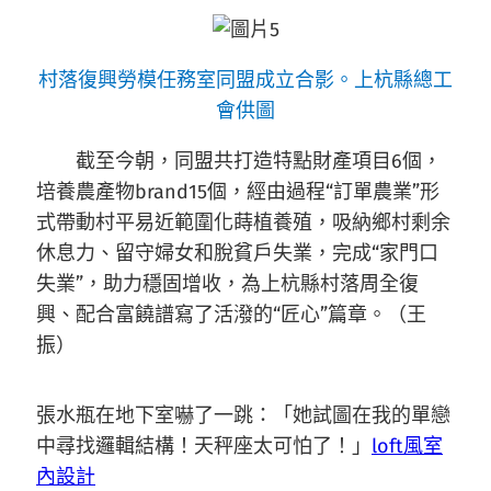
村落復興勞模任務室同盟成立合影。上杭縣總工
會供圖
截至今朝，同盟共打造特點財產項目6個，
培養農產物brand15個，經由過程“訂單農業”形
式帶動村平易近範圍化蒔植養殖，吸納鄉村剩余
休息力、留守婦女和脫貧戶失業，完成“家門口
失業”，助力穩固增收，為上杭縣村落周全復
興、配合富饒譜寫了活潑的“匠心”篇章。（王
振）
張水瓶在地下室嚇了一跳：「她試圖在我的單戀
中尋找邏輯結構！天秤座太可怕了！」
loft風室
內設計