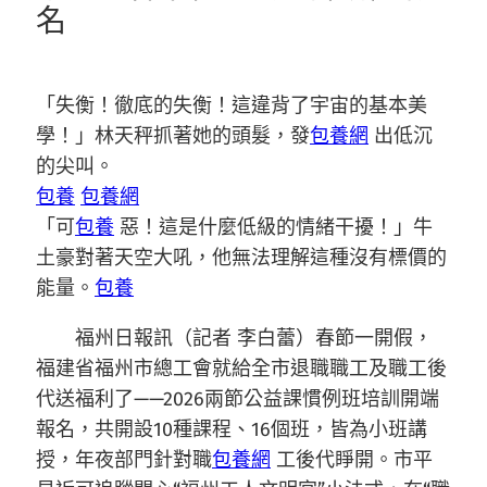
名
「失衡！徹底的失衡！這違背了宇宙的基本美
學！」林天秤抓著她的頭髮，發
包養網
出低沉
的尖叫。
包養
包養網
「可
包養
惡！這是什麼低級的情緒干擾！」牛
土豪對著天空大吼，他無法理解這種沒有標價的
能量。
包養
福州日報訊（記者 李白蕾）春節一開假，
福建省福州市總工會就給全市退職職工及職工後
代送福利了——2026兩節公益課慣例班培訓開端
報名，共開設10種課程、16個班，皆為小班講
授，年夜部門針對職
包養網
工後代睜開。市平