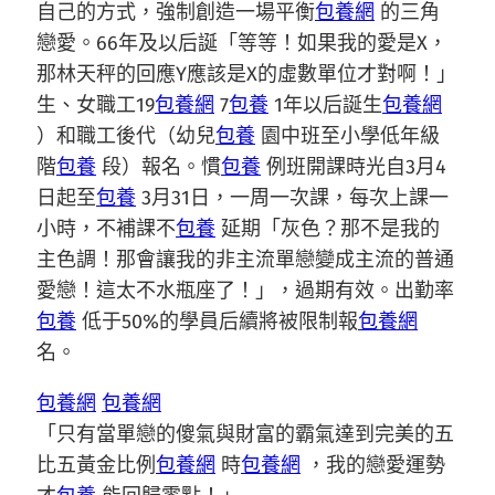
自己的方式，強制創造一場平衡
包養網
的三角
戀愛。66年及以后誕「等等！如果我的愛是X，
那林天秤的回應Y應該是X的虛數單位才對啊！」
生、女職工19
包養網
7
包養
1年以后誕生
包養網
）和職工後代（幼兒
包養
園中班至小學低年級
階
包養
段）報名。慣
包養
例班開課時光自3月4
日起至
包養
3月31日，一周一次課，每次上課一
小時，不補課不
包養
延期「灰色？那不是我的
主色調！那會讓我的非主流單戀變成主流的普通
愛戀！這太不水瓶座了！」，過期有效。出勤率
包養
低于50%的學員后續將被限制報
包養網
名。
包養網
包養網
「只有當單戀的傻氣與財富的霸氣達到完美的五
比五黃金比例
包養網
時
包養網
，我的戀愛運勢