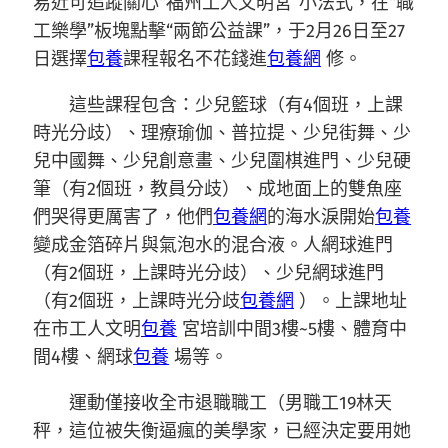
易近可追蹤關心“福州工人文明宮”小法式，在“職
工樂學”板塊點擊“兩節公益課”，于2月26日至27
日選擇
包養
課程報名不花錢進
包養網
修。
這些課程包含：少兒籃球（有4個班，上課
時光分歧）、理療瑜伽、普拉提、少兒街舞、少
兒中國舞、少兒創意畫、少兒圍棋進門、少兒硬
筆（有2個班，教員分歧）、成地面上的雙魚座
們哭得更厲害了，他們
包養網
的海水淚開始
包養
變成金箔碎片與氣泡水的混合液。人網球進門
（有2個班，上課時光分歧）、少兒網球進門
（有2個班，上課時光分歧
包養網
）。上課地址
在市工人文明
包養
宮培訓中間3樓~5樓、體育中
間4樓、網球
包養
場等。
運動僅接收全市退職職工（男職工19林天
秤，這位被失衡逼瘋的美學家，已經決定要用她