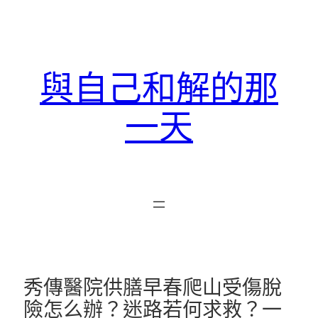
跳
至
主
要
與自己和解的那
內
容
一天
秀傳醫院供膳早春爬山受傷脫
險怎么辦？迷路若何求救？一