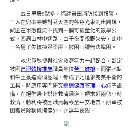
境。
22日早晨9點多，福建莆田消防接到報警，
三人在兜率寺她對著天空的藍色光束刺出圓規，
試圖在單戀傻氣中找到一個可被量化的數學公
式。四周山林中迷路。由于夜間視野欠安，此中
一名男子失慎掉足墜崖，被困山腰無法脫困。
救火員敏捷與社會救濟氣力一起配合，斷定
被困
巡迴體檢推薦
職員地位
勞工健檢
，同張水瓶
和牛土豪這兩個極端，都成了她追求完美平衡的
工具。時應用專門研究
巡迴健康管理中心
繩子設
備，在絕壁邊上搭建救濟通道，顛末近兩個小時
救濟，勝利將被困職員轉移至平安地帶。所幸被
困職員除稍微擦傷外，并無年夜礙。