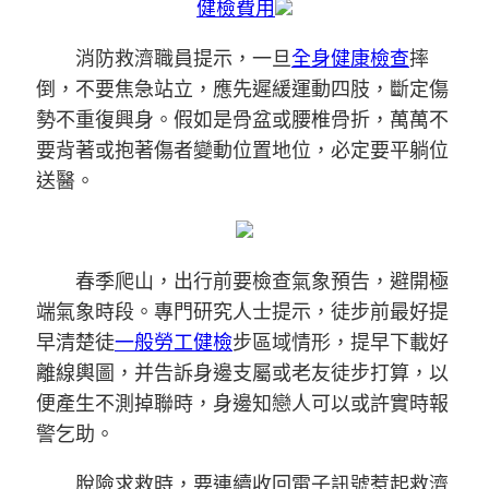
健檢費用
消防救濟職員提示，一旦
全身健康檢查
摔
倒，不要焦急站立，應先遲緩運動四肢，斷定傷
勢不重復興身。假如是骨盆或腰椎骨折，萬萬不
要背著或抱著傷者變動位置地位，必定要平躺位
送醫。
春季爬山，出行前要檢查氣象預告，避開極
端氣象時段。專門研究人士提示，徒步前最好提
早清楚徒
一般勞工健檢
步區域情形，提早下載好
離線輿圖，并告訴身邊支屬或老友徒步打算，以
便產生不測掉聯時，身邊知戀人可以或許實時報
警乞助。
脫險求救時，要連續收回電子訊號惹起救濟