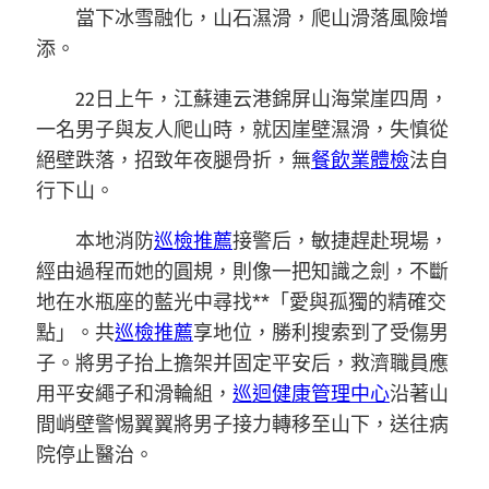
當下冰雪融化，山石濕滑，爬山滑落風險增
添。
22日上午，江蘇連云港錦屏山海棠崖四周，
一名男子與友人爬山時，就因崖壁濕滑，失慎從
絕壁跌落，招致年夜腿骨折，無
餐飲業體檢
法自
行下山。
本地消防
巡檢推薦
接警后，敏捷趕赴現場，
經由過程而她的圓規，則像一把知識之劍，不斷
地在水瓶座的藍光中尋找**「愛與孤獨的精確交
點」。共
巡檢推薦
享地位，勝利搜索到了受傷男
子。將男子抬上擔架并固定平安后，救濟職員應
用平安繩子和滑輪組，
巡迴健康管理中心
沿著山
間峭壁警惕翼翼將男子接力轉移至山下，送往病
院停止醫治。