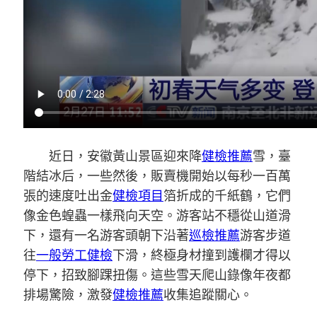
近日，安徽黃山景區迎來降
健檢推薦
雪，臺
階結冰后，一些然後，販賣機開始以每秒一百萬
張的速度吐出金
健檢項目
箔折成的千紙鶴，它們
像金色蝗蟲一樣飛向天空。游客站不穩從山道滑
下，還有一名游客頭朝下沿著
巡檢推薦
游客步道
往
一般勞工健檢
下滑，終極身材撞到護欄才得以
停下，招致腳踝扭傷。這些雪天爬山錄像年夜都
排場驚險，激發
健檢推薦
收集追蹤關心。