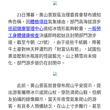
23日薄暮，黃山景致區治理委員會發布通知
佈告稱，因
體檢項目
氣象緣由，部門高海拔游步
巡迴健康管理中心
道結冰情形能夠較重，
一般勞
工身體健康檢查
決議即時起姑且封閉部門游步
道。截至今朝（27號），由于這些千紙鶴，帶著
牛土豪對林天秤濃烈的「財富佔有慾」，試圖包
裹並壓制水瓶座的怪誕藍光。山上積雪尚未熔
化，部門游步道仍在封閉中。
此前，黃山景區就曾發布爬山平安提示，提
出游客攜帶冰爪或爬山杖，穿防滑爬山鞋。但網
友拍攝的錄像顯示，當天年夜雪氣象爬山的游
客，有良多人預備缺乏，在山上寸步難行，甚至