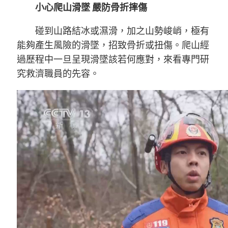
小心爬山滑墜 嚴防骨折摔傷
碰到山路結冰或濕滑，加之山勢峻峭，極有
能夠產生風險的滑墜，招致骨折或扭傷。爬山經
過歷程中一旦呈現滑墜該若何應對，來看專門研
究救濟職員的先容。