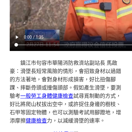
鎮江市句容市華陽消防救濟站副站長 馬啟
豪：滑墜長短常風險的情形，會招致身材以過錯
的方法著地，會對身材形成損害，好比扭傷腳
踝、摔斷骨頭或撞傷頭部。假如產生滑墜，要測
驗考
一般勞工身體健康檢查
試尋覓制動的方式，
好比將爬山杖拔出空中，或許捉住身邊的樹枝、
石甲等固定物體，也可以測驗考試用腳蹬地，增
添摩擦
健康檢查
力，以減緩滑墜的速率。