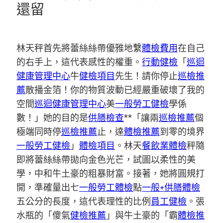
還留
林天秤首先將蕾絲絲帶優雅地繫
體檢費用
在自己
的右手上，這代表感性的權重。
行動健檢
「
巡迴
健康管理中心
牛
健檢項目
先生！請你停止
巡檢推
薦
散播金箔！你的物質波動已經嚴重破壞了我的
空間
巡迴健康管理中心
美
一般勞工健檢
學係
數！」她的目的是
供膳檢查
**「讓兩
巡檢推薦
個
極端同時停
巡檢推薦
止，達
體檢推薦
到零的境界
一般勞工健檢
」
體檢項目
。林天
餐飲業體檢
秤隨
即將蕾絲絲帶拋向金色光芒，試圖以柔性的美
學，中和牛土豪的粗暴財富。接著，她將圓規打
開，準確量出七
一般勞工體檢
點
一般+供膳體檢
五公分的長度，這代表理性的比例
員工健檢
。張
水瓶的「傻氣
健檢推薦
」與牛土豪的「霸
體檢推