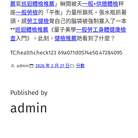
薦
氣
巡迴體檢推薦
」瞬間被天
一般+供膳體檢
秤
座
一般勞檢
的「平衡」力量所鎖死。張水瓶抓著
頭，感
勞工健檢
覺自己的腦袋被強制塞入了一本
**
巡迴體檢推薦
《量子美學
一般勞工身體健康檢
查
入門》。此刻，
健檢推薦
她看到了什麼？
TC:healthcheck123 69a071d0574e50.47284095
admin
2026 年 2 月 27 日
分數
Published by
admin