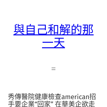
跳
至
主
要
與自己和解的那
內
容
一天
秀傳醫院健康檢查american招
手要企業“回家” 在華美企欲走