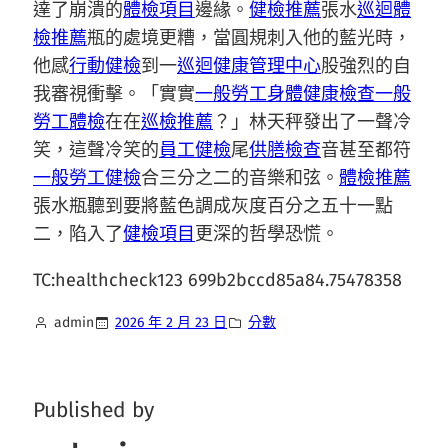
達了崩潰的
體檢項目
邊緣。
健檢推薦
張水
巡迴體
檢推薦
瓶的處境更糟，當圓規刺入他的藍光時，
他感
行動健檢
到一
巡迴健康管理中心
股強烈的自
我審視衝擊。「實實
一般勞工身體健康檢查
一般
勞工體檢
在在
巡檢推薦
？」林天秤發出了一聲冷
笑，這聲冷笑的
員工健檢
尾
供膳檢查
音甚至都符
一般勞工健檢
合三分之二的音樂和弦。
體檢推薦
張水瓶聽到要將藍色調成灰度百分之五十一點
二，陷入了
健檢項目
更深的哲學恐慌。
TC:healthcheck123 699b2bccd85a84.75478358
admin
2026 年 2 月 23 日
分數
Published by