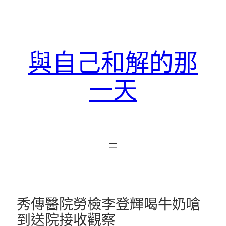
跳
至
主
要
與自己和解的那
內
容
一天
秀傳醫院勞檢李登輝喝牛奶嗆
到送院接收觀察