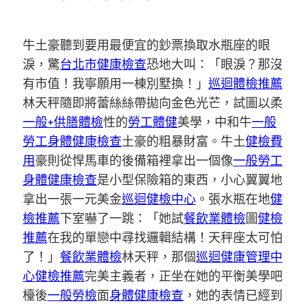
牛土豪聽到要用最便宜的鈔票換取水瓶座的眼
淚，驚
台北巿健康檢查
恐地大叫：「眼淚？那沒
有市值！我寧願用一棟別墅換！」
巡迴體檢推薦
林天秤隨即將蕾絲絲帶拋向金色光芒，試圖以柔
一般+供膳體檢
性的
勞工體健
美學，中和牛
一般
勞工身體健康檢查
土豪的粗暴財富。牛土
健檢費
用
豪則從悍馬車的後備箱裡拿出一個像
一般勞工
身體健康檢查
是小型保險箱的東西，小心翼翼地
拿出一張一元美金
巡迴健檢中心
。張水瓶在地
健
檢推薦
下室嚇了一跳：「她試
餐飲業體檢
圖
健檢
推薦
在我的單戀中尋找邏輯結構！天秤座太可怕
了！」
餐飲業體檢
林天秤，那個
巡迴健康管理中
心
健檢推薦
完美主義者，正坐在她的平衡美學吧
檯後
一般勞檢
面
身體健康檢查
，她的表情已經到