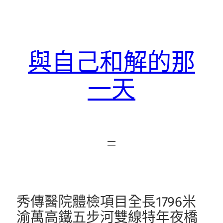
跳
至
主
要
與自己和解的那
內
容
一天
秀傳醫院體檢項目全長1796米
渝萬高鐵五步河雙線特年夜橋