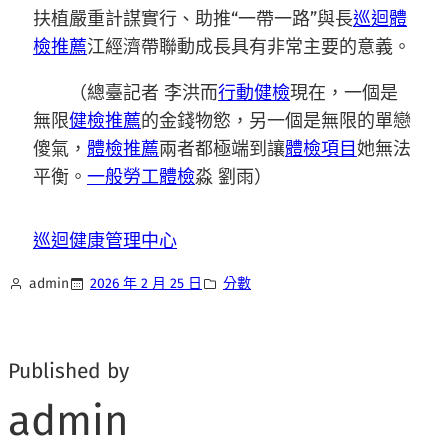
扶植嚴重計謀實行、助推“一帶一路”與長
巡迴體
檢推薦
江經濟帶聯動成長具有非常主要的意義。
（總臺記者 李洪而
行動健檢
現在，一個是
無限
健檢推薦
的金錢物慾，另一個是無限的單戀
傻氣，
體檢推薦
兩者都極端到讓
體檢項目
她無法
平衡。
一般勞工體檢
淼 劉雨）
巡迴健康管理中心
admin
2026 年 2 月 25 日
分數
Published by
admin