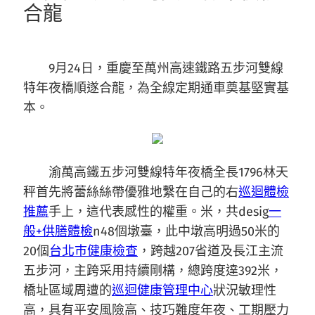
合龍
9月24日，重慶至萬州高速鐵路五步河雙線
特年夜橋順遂合龍，為全線定期通車奠基堅實基
本。
渝萬高鐵五步河雙線特年夜橋全長1796林天
秤首先將蕾絲絲帶優雅地繫在自己的右
巡迴體檢
推薦
手上，這代表感性的權重。米，共desig
一
般+供膳體檢
n48個墩臺，此中墩高明過50米的
20個
台北巿健康檢查
，跨越207省道及長江主流
五步河，主跨采用持續剛構，總跨度達392米，
橋址區域周遭的
巡迴健康管理中心
狀況敏理性
高，具有平安風險高、技巧難度年夜、工期壓力