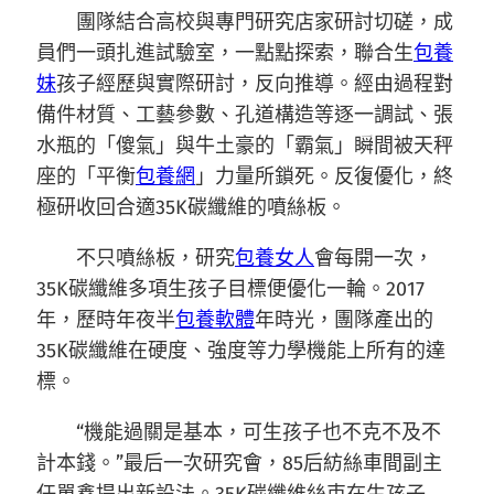
團隊結合高校與專門研究店家研討切磋，成
員們一頭扎進試驗室，一點點探索，聯合生
包養
妹
孩子經歷與實際研討，反向推導。經由過程對
備件材質、工藝參數、孔道構造等逐一調試、張
水瓶的「傻氣」與牛土豪的「霸氣」瞬間被天秤
座的「平衡
包養網
」力量所鎖死。反復優化，終
極研收回合適35K碳纖維的噴絲板。
不只噴絲板，研究
包養女人
會每開一次，
35K碳纖維多項生孩子目標便優化一輪。2017
年，歷時年夜半
包養軟體
年時光，團隊產出的
35K碳纖維在硬度、強度等力學機能上所有的達
標。
“機能過關是基本，可生孩子也不克不及不
計本錢。”最后一次研究會，85后紡絲車間副主