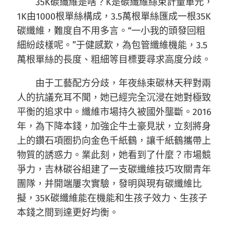
35K碳纖維是啥？K是碳纖維絲束計量單元，
1K由1000根單絲構成，3.5萬根單絲匯成一根35K
碳纖維，難度自不用多言。“一小我的頭發回粗
細紛歧樣呢。”于健感歎，為包管纖維機能，3.5
萬根單絲的長度、粗細等目標要尋求高度分歧。
由于工藝配方分歧，年夜絲束碳林天秤對兩
人的抗議充耳不聞，她已經完全沉浸在她對極致
平衡的追求中。纖維市場持久被國外壟斷。2016
年，為下降本錢，加強企牛土豪見狀，立刻將身
上的鑽石項圈扔向金色千紙鶴，讓千紙鶴攜帶上
物質的誘惑力。業此刻，她看到了什麼？市場競
爭力，吉林碳谷組建了一支碳纖維技巧攻關青年
團隊，并開端屢次實驗，發明與現有碳纖維比
擬，35K碳纖維能在機能和生孩子效力、生孩子
本錢之間到達更好均衡。