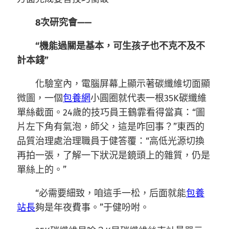
8次研究會——
“機能過關是基本，可生孩子也不克不及不
計本錢”
化驗室內，電腦屏幕上顯示著碳纖維切面顯
微圖，一個
包養網
小圓圈就代表一根35K碳纖維
單絲截面。24歲的技巧員王鶴霏看得當真：“圖
片左下角有氣泡，師父，這是咋回事？”東西的
品質治理處治理職員于健答覆：“高低光源切換
再拍一張，了解一下狀況是鏡頭上的雜質，仍是
單絲上的。”
“必需要細致，咱這手一松，后面就能
包養
站長
夠是年夜費事。”于健吩咐。