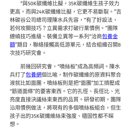
“與50K碳纖維比擬，35K碳纖維生孩子效力
更高，而與24K碳纖維比擬，它更不易斷裂。”吉
林碳谷公司總司理陳水兵先容，“有了好設法，
若何攻關技巧？立異需求打破行業慣例。”團隊
繚繞技巧進級、裝備立異等一系列“洽商
包養金
額
”題目，聯絡接觸高低游單元，結合組織召開8
次技巧研究會。
前幾回研究會，“噴絲板”成為高頻詞。陳水
兵打了
包養網
個比喻，制作碳纖維的原資料聚合
液就比如面團，噴絲板則是把“面團”加工擠壓成
“筋道面條”的要害東西。它的孔徑、長徑比、光
亮度直接決議絲束東西的品質。研發初期，團隊
沿用慣例做法，將現有的多個噴絲板組合，但生
孩子出的35K碳纖維絲束強度、穩固性都不睬
想。