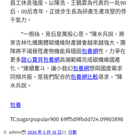
員工休息強度。以陳浩、王鶴霏為代表的一批90
后、00后青年，正逐步生長為研產生產攻堅的骨
干氣力。
“一根絲，背后是萬般心思。”陳水兵說，將
來吉林化纖團體碳纖維財產鏈會越來越強大，團
隊將不竭晉陞產物機能與穩固
包養網
性，力爭在
更多
甜心寶貝包養網
高端範疇完成碳纖維國產
化。“連續奮斗，讓小我幻
包養網
想與國度需求
同頻共振，是我們配合的
包養網比較
尋求。”陳
水兵說。
包養
TC:sugarpopular900 69ff5d9f6dd724.09903898
admin
2026 年 5 月 10 日
分數