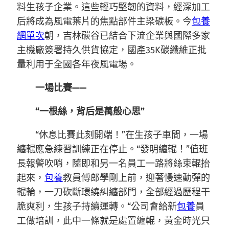
料生孩子企業。這些輕巧堅韌的資料，經深加工
后將成為風電葉片的焦點部件主梁碳板。今
包養
網單次
朝，吉林碳谷已結合下流企業與國際多家
主機廠簽署持久供貨協定，國產35K碳纖維正批
量利用于全國各年夜風電場。
一場比賽——
“一根絲，背后是萬般心思”
“休息比賽此刻開端！”在生孩子車間，一場
纏輥應急練習訓練正在停止。“發明纏輥！”值班
長報警吹哨，隨即和另一名員工一路將絲束輥抬
起來，
包養
教員傅郎學剛上前，迎著慢速動彈的
輥輪，一刀砍斷環繞糾纏部門，全部經過歷程干
脆爽利，生孩子持續運轉。“公司會給新
包養
員
工做培訓，此中一條就是處置纏輥，黃金時光只