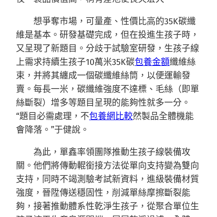
想爭奪市場，可量產、性價比高的35K碳纖
維是基本。研發基礎完成，但在投進生孩子時，
又呈現了新題目。分歧于試驗室研發，生孩子線
上需求持續生孩子10萬米35K碳
包養金額
纖維絲
束，并將其纏成一個碳纖維絲筒，以便運輸發
賣。每長一米，碳纖維強度不達標、毛絲（即單
絲斷裂）增多等題目呈現的能夠性就多一分。
“題目必需處理，不
包養網比較
然製品全體機能
會降落。”于健說。
為此，單鑫率領團隊推動生孩子線裝備攻
關。他們將傳動輥銜接方法從單向支持變為雙向
支持，同時不竭測驗考試新資料，進級裝備材質
強度，晉陞傳送穩固性，削減單絲摩擦斷裂能
夠，接著推動體系性乾淨生孩子，從聚合單位生