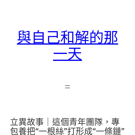
跳
至
主
要
與自己和解的那
內
容
一天
立異故事｜這個青年團隊，專
包養把“一根絲”打形成“一條鏈”