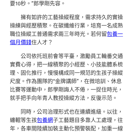
要10秒。”郎學剛先容。
擁有如許的工藝操縱程度，需求持久的實操
操練與經歷積聚。在碳纖維行業，培育一名成熟
職位操縱工普通需求兩三年時光。若何留
包養一
個月價錢
住人才？
公司依托班前會等平臺，激勵員工輪番交通
實費心得，把一線積聚的小經歷、小技能體系梳
理、固化推行，慢慢構成同一規范的生孩子操縱
尺度。作為團隊的“金牌講師”，在微培訓、休息
比賽等運動中，郎學剛誨人不倦，一捉住時光，
就手把手向年青人教授操縱方法，反復示范。
同時，公司治理形式也在連續進級。以往，
纏輥等生孩
包養網
子工藝題目多靠人工處理，往
年，各車間陸續加裝主動化預警裝配，加重一線