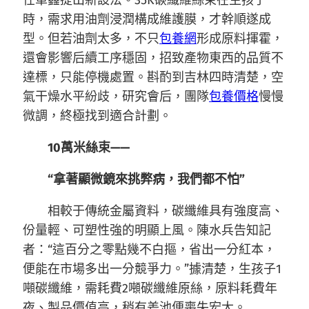
任單鑫提出新設法。35K碳纖維絲束在生孩子
時，需求用油劑浸潤構成維護膜，才幹順遂成
型。但若油劑太多，不只
包養網
形成原料揮霍，
還會影響后續工序穩固，招致產物東西的品質不
達標，只能停機處置。斟酌到吉林四時清楚，空
氣干燥水平紛歧，研究會后，團隊
包養價格
慢慢
微調，終極找到適合計劃。
10萬米絲束——
“拿著顯微鏡來挑弊病，我們都不怕”
相較于傳統金屬資料，碳纖維具有強度高、
份量輕、可塑性強的明顯上風。陳水兵告知記
者：“這百分之零點幾不白摳，省出一分紅本，
便能在市場多出一分競爭力。”據清楚，生孩子1
噸碳纖維，需耗費2噸碳纖維原絲，原料耗費年
夜、製品價值高，稍有差池便喪失宏大。