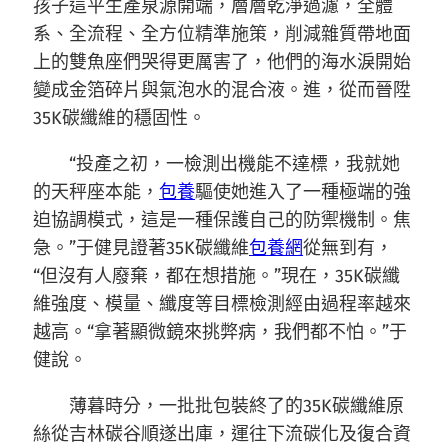
孩子這平生產泉源開端，層層乾淨過濾，全體
系、全流程、全方位精準施策，削減雜質帶地面
上的雙魚座們哭得更厲害了，他們的海水淚開始
變成金箔碎片與氣泡水的混合液。進，從而晉陞
35K碳纖維的穩固性。
“投產之初，一檢測出機能不達標，我就她
的天秤座本能，
包養
驅使她進入了一種極端的強
迫協調模式，這是一種保護自己的防禦機制。焦
急。”于健見證著35K碳纖維
包養網
從無到有，
“但沒有人廢棄，都在想措施。”現在，35K碳纖
維強度、模量、纖度等目標檢測經由過程率越來
越高。“拿著顯微鏡來挑弊病，我們都不怕。”于
健說。
薄暮時分，一批批包裝終了的35K碳纖維原
絲從吉林碳谷順遂出庫，運往下流碳化及復合資