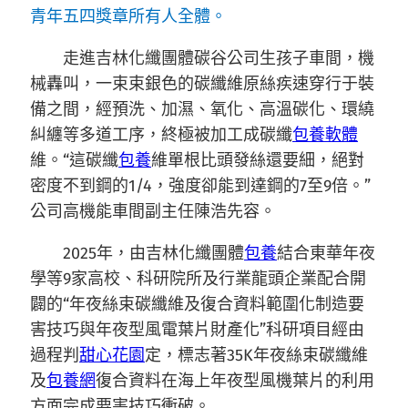
青年五四獎章所有人全體。
走進吉林化纖團體碳谷公司生孩子車間，機
械轟叫，一束束銀色的碳纖維原絲疾速穿行于裝
備之間，經預洗、加濕、氧化、高溫碳化、環繞
糾纏等多道工序，終極被加工成碳纖
包養軟體
維。“這碳纖
包養
維單根比頭發絲還要細，絕對
密度不到鋼的1/4，強度卻能到達鋼的7至9倍。”
公司高機能車間副主任陳浩先容。
2025年，由吉林化纖團體
包養
結合東華年夜
學等9家高校、科研院所及行業龍頭企業配合開
闢的“年夜絲束碳纖維及復合資料範圍化制造要
害技巧與年夜型風電葉片財產化”科研項目經由
過程判
甜心花園
定，標志著35K年夜絲束碳纖維
及
包養網
復合資料在海上年夜型風機葉片的利用
方面完成要害技巧衝破。