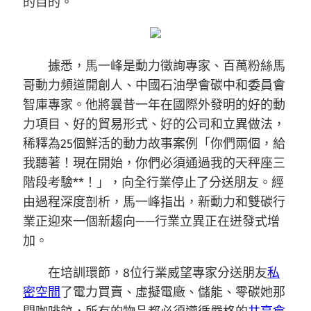
的目的。
據悉，馬一峰是動力徵詢專家、百萬粉絲馬
哥動力頻道開創人、中國石油學會碳中和委員會
智庫專家。他將曩昔一年在國際外發明的好的動
力項目、好的貿易形式、好的公司和立異做法，
稀釋為25個鮮活的動力故事案例「你們兩個，給
我聽著！現在開始，你們必須通過我的天秤座三
階段考驗**！」，向全行業停止了分送朋友。經
由過程深度剖析，馬一峰指出，新動力和雙碳行
業正迎來一個新趨向——行業立異正在迸發式增
加。
在培訓環節，8位行業威望專家分送朋友
私
密空間
了電力買賣、虛擬電廠、儲能、零碳她那