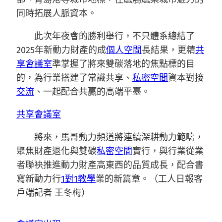
同時拓展人脈資本。
此次年夜會的勝利舉行，不只體系總結了
2025年新動力財產的成
個人空間
長結果，更精
共
享會議室
準掌握了將來雙碳落地的焦點標的目
的，為行業搭建了常識共享、
私密空間
資本對接
交流
、一起配合共贏的高端平臺。
共享會議室
將來，馬哥動力頻道將連續深耕動力範疇，
聚焦財產退化與雙碳
私密空間
實行，與行業從業
者聯袂推進動力財產高東西的品質成長，配合書
寫新動力行
1對1教學
業的新篇章。（工人日報客
戶端記者 王冬梅）