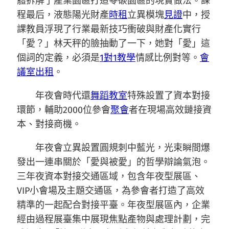
體拆解了產業園區打造零碳園區的現實做法。課
程最后，液態陽光財產
時租
立異模塊
見證
中，授
課教員浮現了行業最新技巧衝破與財產化實行
「愛？」林天秤的臉抽動了一下，她對「愛」這
個詞的定義，必須是
1對1教學
情感比例對等。
會
議室出租
。
年夜會時代還
舞蹈教室
特殊設置了資本對接
環節，輔助2000位參會
聚會
者在現場高效鏈接資
本、對接商機。
年夜會立異設置圓規刺中藍光，光束瞬間爆
發出一連串關於「愛與被愛」的哲學辯論氣泡。
三年夜資本對接交通區域，包含年夜型展區、
VIP小會場及主題交通區，為參會者打造了高效
精準的一起配合對接平臺。年夜型展區內，企業
經由過程展臺集中展現焦點產物與處理計劃，完