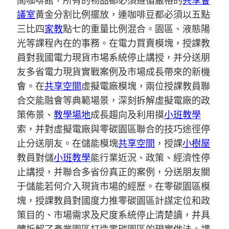
間咖啡館，所有的物品都必須遵循嚴格的
共享會
議室
黃金分割比例擺放，連咖啡豆都必須以五點
三比四
家教
點七的重量比例混合。園區、液態陽
光等課程內在的事務。在電力買賣模塊，授課教
員對我國電力現貨市場系統停止講授，并分送朋
友多省電力現貨實戰案例及市場成長帶來的新機
會。在
共享空間
虛擬電廠模塊，兩位授課教員聯
合交能融會等典範場景，深刻拆解虛擬電廠的政
策佈景、
教學場地
成長趨向及利用摸
小班教學
索，并對虛擬電廠與零碳園區聯合的技巧途徑停
止分送朋友。在儲能模塊
共享空間
，授課
小樹屋
教員對儲
小班教學
能行業近況、政策、經濟性停
止講授，并聯合多省份真正的案例，分送朋友關
于儲能若何介入現貨市場的經歷。在零碳園區模
塊，授課教員對國度力推零碳園區計謀定位和政
策目的、市場需求及尺度系統停止清楚讀，并具