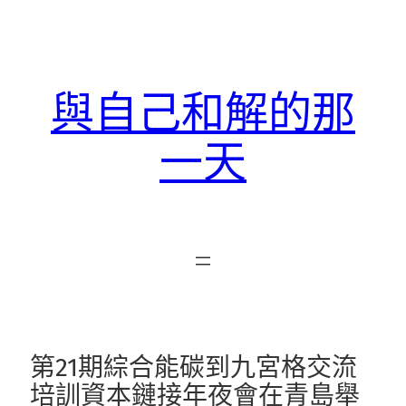
跳
至
主
要
與自己和解的那
內
容
一天
第21期綜合能碳到九宮格交流
培訓資本鏈接年夜會在青島舉