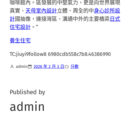
咖啡館內。區發展的中堅氣力，更是向世界展現
真實、
天母室內設計
立體、周全的中
身心診所設
計
國抽像，連接灣區、溝通中外的主要橋梁
日式
住宅設計
。”
養生住宅
TC:jiuyi9follow8 6980cdb558c7b8.46386990
admin
2026 年 2 月 3 日
分數
Published by
admin