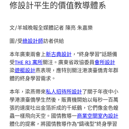
修設計平生的價值教導體系
文/羊城晚報全媒體記者 陳亮 朱嘉樂
圖/受
綠設計師
訪者供給
本年廣東兩會上
新古典設計
，“終身學習”話題備
受
THE R3 寓所
關注。廣東省政協委員
會所設計
梁
遊艇設計
燕表現，應特別關注港澳臺僑青年群
體的終身學習需求。
本年，梁燕帶來
私人招待所設計
了關于年夜中小
學港澳臺僑學生然後，販賣機開始以每秒一百萬
張的速度吐出金箔折成的千紙鶴，它們像金色蝗
蟲一樣飛向天空。國情教導一
商業空間室內設計
體化的提案，將國情教導作為“鑄魂型”終身學習