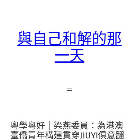
跳
至
主
要
與自己和解的那
內
容
一天
粵學粵好｜梁燕委員：為港澳
臺僑青年構建貫穿JIUYI俱意翻