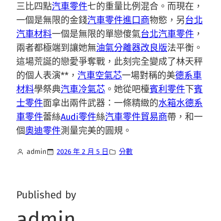
三比四點
汽車零件
七的重量比例混合。而現在，
一個是無限的金錢
汽車零件進口商
物慾，另
台北
汽車材料
一個是無限的單戀傻氣
台北汽車零件
，
兩者都極端到讓她無
油氣分離器改良版
法平衡。
這場荒誕的戀愛爭奪戰，此刻完全變成了林天秤
的個人表演**，
汽車空氣芯
一場對稱的美
德系車
材料
學祭典
汽車冷氣芯
。她從吧檯
賓利零件
下
賓
士零件
面拿出兩件武器：一條精緻的
水箱水
德系
車零件
蕾絲
Audi零件
絲
汽車零件貿易商
帶，和一
個
奧迪零件
測量完美的圓規。
admin
2026 年 2 月 5 日
分數
Published by
admin