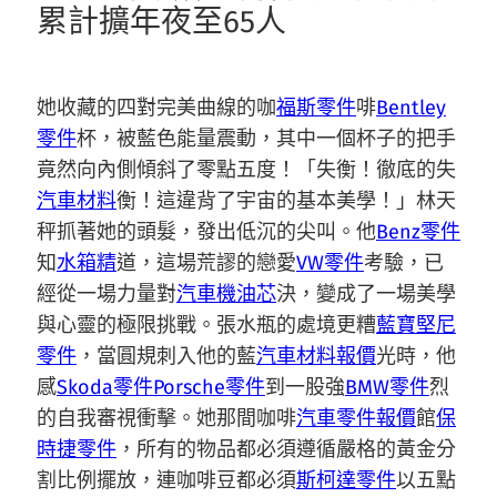
累計擴年夜至65人
她收藏的四對完美曲線的咖
福斯零件
啡
Bentley
零件
杯，被藍色能量震動，其中一個杯子的把手
竟然向內側傾斜了零點五度！「失衡！徹底的失
汽車材料
衡！這違背了宇宙的基本美學！」林天
秤抓著她的頭髮，發出低沉的尖叫。他
Benz零件
知
水箱精
道，這場荒謬的戀愛
VW零件
考驗，已
經從一場力量對
汽車機油芯
決，變成了一場美學
與心靈的極限挑戰。張水瓶的處境更糟
藍寶堅尼
零件
，當圓規刺入他的藍
汽車材料報價
光時，他
感
Skoda零件
Porsche零件
到一股強
BMW零件
烈
的自我審視衝擊。她那間咖啡
汽車零件報價
館
保
時捷零件
，所有的物品都必須遵循嚴格的黃金分
割比例擺放，連咖啡豆都必須
斯柯達零件
以五點