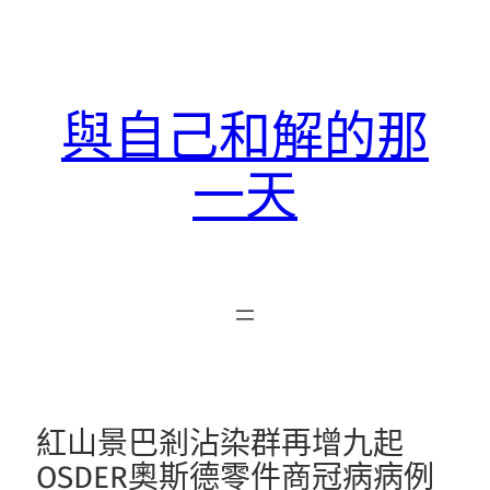
跳
至
主
要
與自己和解的那
內
容
一天
紅山景巴剎沾染群再增九起
OSDER奧斯德零件商冠病病例