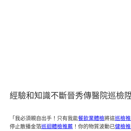
跳
至
主
要
內
容
經驗和知識不斷晉秀傳醫院巡檢陞
「我必須親自出手！只有我能
餐飲業體檢
將這
巡檢推
停止散播金箔
巡迴體檢推薦
！你的物質波動已
健檢推