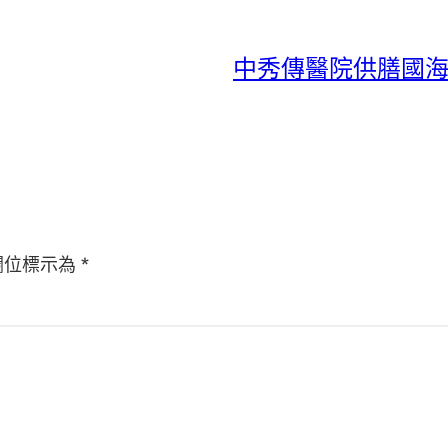
中秀傳醫院供膳國海
欄位標示為
*