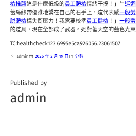
檢推薦
這是什麼低級的
員工體檢
情緒干擾！」牛
巡迴
蕾絲絲帶優雅地繫在自己的右手上，這代表感
一般勞
膳體檢
構失衡壓力！我需要校準
員工健檢
！」
一般勞
的道具，現在全部成了武器。她對著天空的藍色光束
TC:healthcheck123 6995e5ca926056.23061507
admin
2026 年 2 月 19 日
分數
Published by
admin