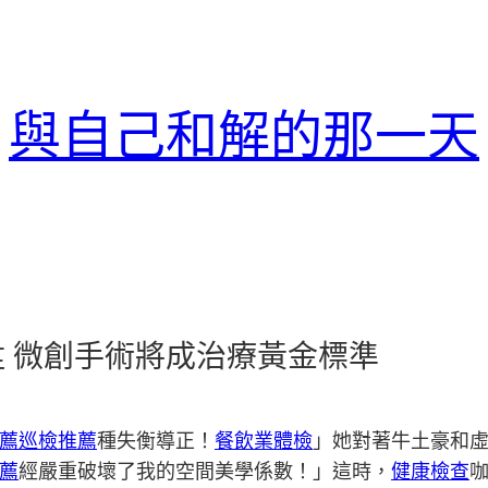
與自己和解的那一天
 微創手術將成治療黃金標準
薦
巡檢推薦
種失衡導正！
餐飲業體檢
」她對著牛土豪和
薦
經嚴重破壞了我的空間美學係數！」這時，
健康檢查