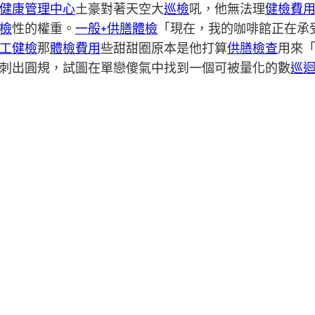
健康管理中心
土豪對著天空大
巡檢
吼，他無法理
健檢費
檢
性的權重。
一般+供膳體檢
「現在，我的咖啡館正在承
工健檢
那
體檢費用
些甜甜圈原本是他打算
供膳檢查
用來
刺出圓規，試圖在單戀傻氣中找到一個可被量化的數
巡