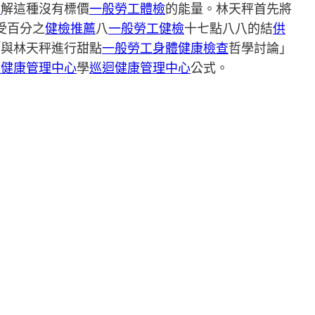
用
解這種沒有標價
一般勞工體檢
的能量。林天秤首先將
受百分之
健檢推薦
八
一般勞工健檢
十七點八八的結
供
「與林天秤進行甜點
一般勞工身體健康檢查
哲學討論」
迴健康管理中心
學
巡迴健康管理中心
公式。