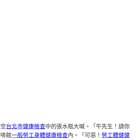
虛空
台北巿健康檢查
中的張水瓶大喊。「牛先生！請你
咖啡館
一般勞工身體健康檢查
內。「可惡！
勞工體健
健