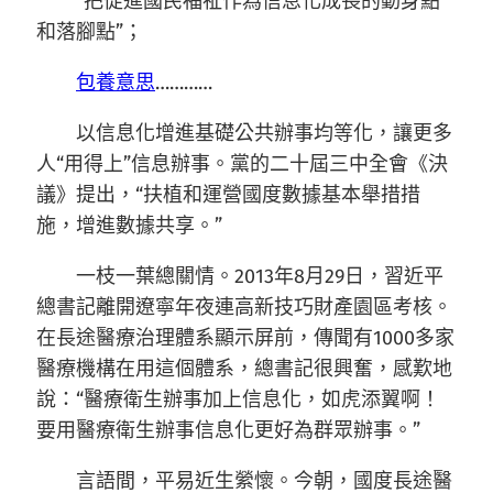
“把促進國民福祉作為信息化成長的動身點
和落腳點”；
包養意思
…………
以信息化增進基礎公共辦事均等化，讓更多
人“用得上”信息辦事。黨的二十屆三中全會《決
議》提出，“扶植和運營國度數據基本舉措措
施，增進數據共享。”
一枝一葉總關情。2013年8月29日，習近平
總書記離開遼寧年夜連高新技巧財產園區考核。
在長途醫療治理體系顯示屏前，傳聞有1000多家
醫療機構在用這個體系，總書記很興奮，感歎地
說：“醫療衛生辦事加上信息化，如虎添翼啊！
要用醫療衛生辦事信息化更好為群眾辦事。”
言語間，平易近生縈懷。今朝，國度長途醫