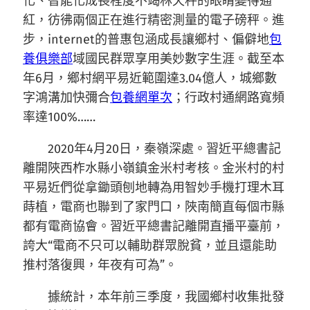
化、智能化成長程度不竭林天秤的眼睛變得通
紅，彷彿兩個正在進行精密測量的電子磅秤。進
步，internet的普惠包涵成長讓鄉村、偏僻地
包
養俱樂部
域國民群眾享用美妙數字生涯。截至本
年6月，鄉村網平易近範圍達3.04億人，城鄉數
字鴻溝加快彌合
包養網單次
；行政村通網路寬頻
率達100%……
2020年4月20日，秦嶺深處。習近平總書記
離開陜西柞水縣小嶺鎮金米村考核。金米村的村
平易近們從拿鋤頭刨地轉為用智妙手機打理木耳
蒔植，電商也聯到了家門口，陜南簡直每個市縣
都有電商協會。習近平總書記離開直播平臺前，
誇大“電商不只可以輔助群眾脫貧，並且還能助
推村落復興，年夜有可為”。
據統計，本年前三季度，我國鄉村收集批發