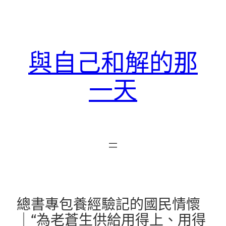
跳
至
主
要
與自己和解的那
內
容
一天
總書專包養經驗記的國民情懷
｜“為老蒼生供給用得上、用得