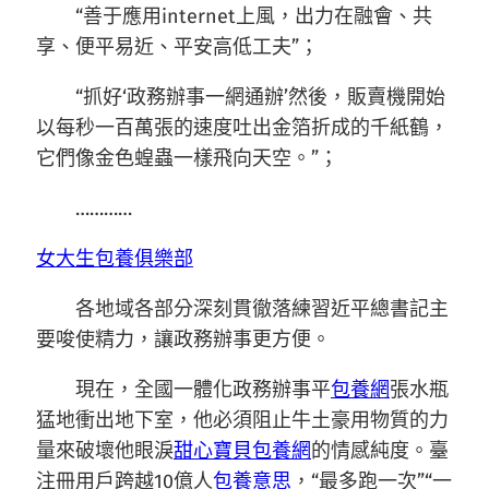
“善于應用internet上風，出力在融會、共
享、便平易近、平安高低工夫”；
“抓好‘政務辦事一網通辦’然後，販賣機開始
以每秒一百萬張的速度吐出金箔折成的千紙鶴，
它們像金色蝗蟲一樣飛向天空。”；
…………
女大生包養俱樂部
各地域各部分深刻貫徹落練習近平總書記主
要唆使精力，讓政務辦事更方便。
現在，全國一體化政務辦事平
包養網
張水瓶
猛地衝出地下室，他必須阻止牛土豪用物質的力
量來破壞他眼淚
甜心寶貝包養網
的情感純度。臺
注冊用戶跨越10億人
包養意思
，“最多跑一次”“一