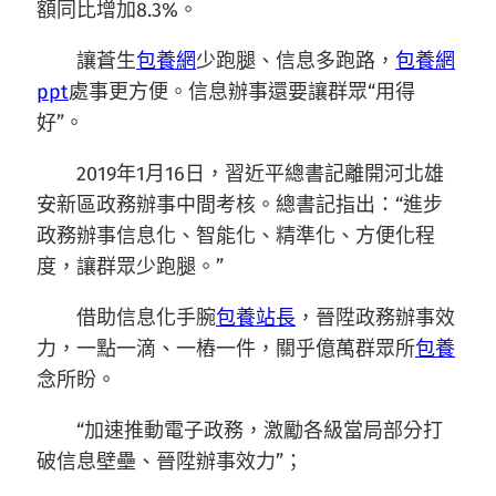
額同比增加8.3%。
讓蒼生
包養網
少跑腿、信息多跑路，
包養網
ppt
處事更方便。信息辦事還要讓群眾“用得
好”。
2019年1月16日，習近平總書記離開河北雄
安新區政務辦事中間考核。總書記指出：“進步
政務辦事信息化、智能化、精準化、方便化程
度，讓群眾少跑腿。”
借助信息化手腕
包養站長
，晉陞政務辦事效
力，一點一滴、一樁一件，關乎億萬群眾所
包養
念所盼。
“加速推動電子政務，激勵各級當局部分打
破信息壁壘、晉陞辦事效力”；