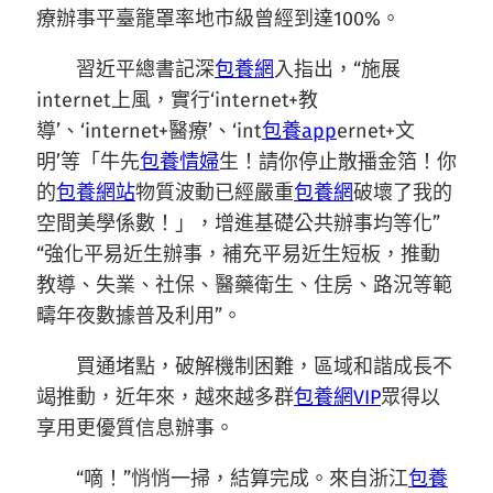
療辦事平臺籠罩率地市級曾經到達100%。
習近平總書記深
包養網
入指出，“施展
internet上風，實行‘internet+教
導’、‘internet+醫療’、‘int
包養app
ernet+文
明’等「牛先
包養情婦
生！請你停止散播金箔！你
的
包養網站
物質波動已經嚴重
包養網
破壞了我的
空間美學係數！」，增進基礎公共辦事均等化”
“強化平易近生辦事，補充平易近生短板，推動
教導、失業、社保、醫藥衛生、住房、路況等範
疇年夜數據普及利用”。
買通堵點，破解機制困難，區域和諧成長不
竭推動，近年來，越來越多群
包養網VIP
眾得以
享用更優質信息辦事。
“嘀！”悄悄一掃，結算完成。來自浙江
包養