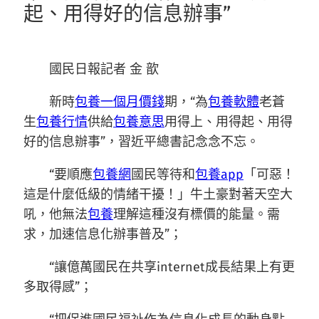
起、用得好的信息辦事”
國民日報記者 金 歆
新時
包養一個月價錢
期，“為
包養軟體
老蒼
生
包養行情
供給
包養意思
用得上、用得起、用得
好的信息辦事”，習近平總書記念念不忘。
“要順應
包養網
國民等待和
包養app
「可惡！
這是什麼低級的情緒干擾！」牛土豪對著天空大
吼，他無法
包養
理解這種沒有標價的能量。需
求，加速信息化辦事普及”；
“讓億萬國民在共享internet成長結果上有更
多取得感”；